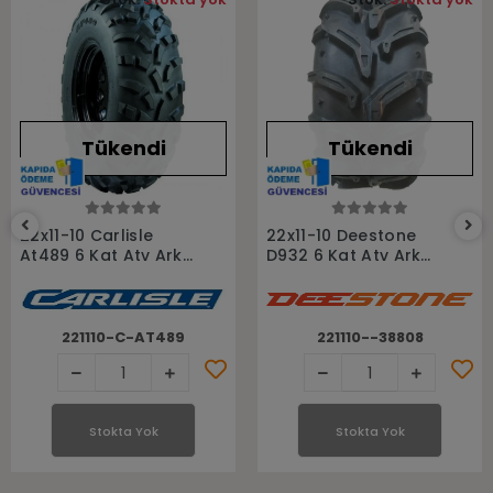
Tükendi
Tükendi
Stokta Yok
Stokta Yok
22x11-10 Carlisle
22x11-10 Deestone
At489 6 Kat Atv Arka
D932 6 Kat Atv Arka
Lastiği
Lastiği
221110-C-AT489
221110--38808
Stokta Yok
Stokta Yok