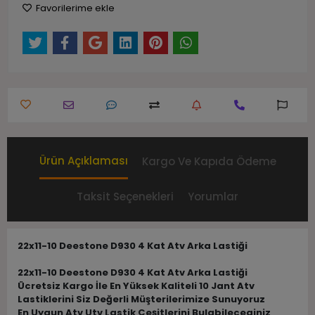
Favorilerime ekle
Ürün Açıklaması
Kargo Ve Kapıda Ödeme
Taksit Seçenekleri
Yorumlar
22x11-10 Deestone D930 4 Kat Atv Arka Lastiği
22x11-10 Deestone D930 4 Kat Atv Arka Lastiği
Ücretsiz Kargo İle En Yüksek Kaliteli 10 Jant Atv
Lastiklerini Siz Değerli Müşterilerimize Sunuyoruz
En Uygun Atv Utv Lastik Çeşitlerini Bulabileceginiz