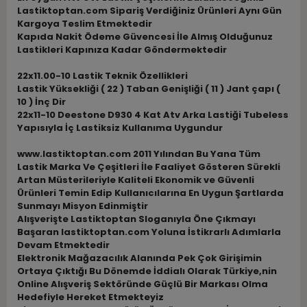
Lastiktoptan.com Sipariş Verdiğiniz Ürünleri Aynı Gün
Kargoya Teslim Etmektedir
Kapıda Nakit Ödeme Güvencesi İle Almış Olduğunuz
Lastikleri Kapınıza Kadar Göndermektedir
22x11.00-10 Lastik Teknik Özellikleri
Lastik Yüksekliği ( 22 ) Taban Genişliği ( 11 ) Jant çapı (
10 ) İnç Dir
22x11-10 Deestone D930 4 Kat Atv Arka Lastiği Tubeless
Yapısıyla İç Lastiksiz Kullanıma Uygundur
www.lastiktoptan.com 2011 Yılından Bu Yana Tüm
Lastik Marka Ve Çeşitleri İle Faaliyet Gösteren Sürekli
Artan Müsterileriyle Kaliteli Ekonomik ve Güvenli
Ürünleri Temin Edip Kullanıcılarına En Uygun Şartlarda
Sunmayı Misyon Edinmiştir
Alışverişte Lastiktoptan Sloganıyla Öne Çıkmayı
Başaran lastiktoptan.com Yoluna İstikrarlı Adımlarla
Devam Etmektedir
Elektronik Mağazacılık Alanında Pek Çok Girişimin
Ortaya Çıktığı Bu Dönemde İddialı Olarak Türkiye,nin
Online Alışveriş Sektöründe Güçlü Bir Markası Olma
Hedefiyle Hereket Etmekteyiz