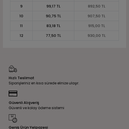
9
99,17 TL
892,50 TL
10
90,75 TL
907,50 TL
11
83,18 TL
915,00 TL
12
77,50 TL
930,00 TL
Hızlı Teslimat
Siparişleriniz en kısa sürede elinize ulaşır.
Güvenli Alışveriş
Güvenli ve kolay ödeme sistemi
Geniş Ürün Yelpazesi