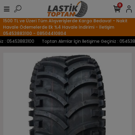
0
1500 TL ve Üzeri Tüm Alışverişlerde Kargo Bedava! - Nakit
Havale Ödemelerde Ek %4 Havale İndirimi - İletişim
05453883100 - 08504410804
 : 05453883100
Toptan Alımlar İçin İletişime Geçiniz : 05453883