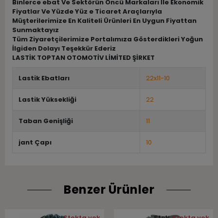
Binlerce ebat Ve Sektörün Öncü Markaları İle Ekonomik
Fiyatlar Ve Yüzde Yüz e Ticaret Araçlarıyla
Müşterilerimize En Kaliteli Ürünleri En Uygun Fiyattan
Sunmaktayız
Tüm Ziyaretçilerimize Portalımıza Gösterdikleri Yoğun
İlgiden Dolayı Teşekkür Ederiz
LASTİK TOPTAN OTOMOTİV LİMİTED ŞİRKET
Lastik Ebatları
22x11-10
Lastik Yüksekliği
22
Taban Genişliği
11
jant Çapı
10
Benzer Ürünler
Stok:
Stokta yok
Stok:
Stokta yok