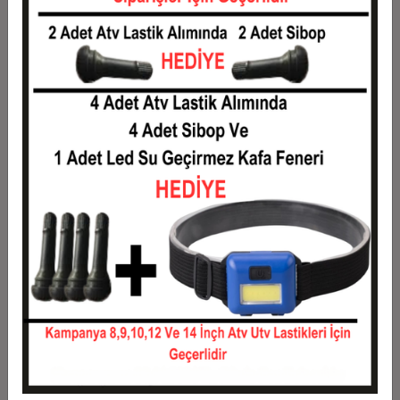
6
141,25 TL
847,50 TL
7
123,21 TL
862,50 TL
8
109,69 TL
877,50 TL
9
99,17 TL
892,50 TL
10
90,75 TL
907,50 TL
11
83,18 TL
915,00 TL
12
77,50 TL
930,00 TL
Taksit
Taksit Tutarı
Toplam Tutar
1
750,00 TL
750,00 TL
2
375,00 TL
750,00 TL
3
267,50 TL
802,50 TL