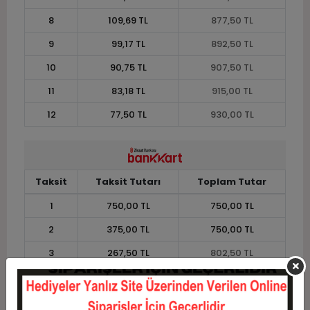
8
109,69 TL
877,50 TL
9
99,17 TL
892,50 TL
10
90,75 TL
907,50 TL
11
83,18 TL
915,00 TL
12
77,50 TL
930,00 TL
Taksit
Taksit Tutarı
Toplam Tutar
1
750,00 TL
750,00 TL
2
375,00 TL
750,00 TL
3
267,50 TL
802,50 TL
4
204,38 TL
817,50 TL
5
166,50 TL
832,50 TL