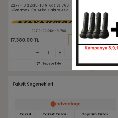
Sepete Ekle
22x10-10 6 Kat BL 780 Silvermax
22x7-10 6 
Atv Arka Lastiği
Ön Lastiği
221010--BL780
KARGO
4.895,00 TL
3.795,00 
BEDAVA
Sepete Ekle
Taksit Seçenekleri
Taksit
Taksit Tutarı
Toplam Tutar