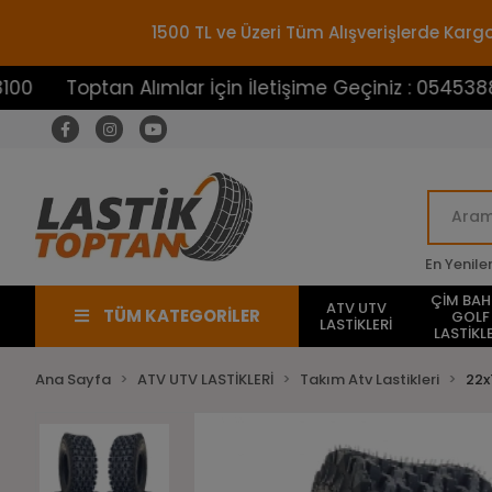
1500 TL ve Üzeri Tüm Alışverişlerde Ka
ptan Alımlar İçin İletişime Geçiniz : 05453883100
En Yenile
ÇİM BA
ATV UTV
TÜM KATEGORİLER
GOLF
LASTİKLERİ
LASTİKLE
Ana Sayfa
ATV UTV LASTİKLERİ
Takım Atv Lastikleri
22x