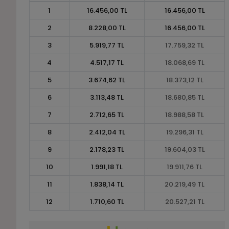
1
16.456,00 TL
16.456,00 TL
2
8.228,00 TL
16.456,00 TL
3
5.919,77 TL
17.759,32 TL
4
4.517,17 TL
18.068,69 TL
5
3.674,62 TL
18.373,12 TL
6
3.113,48 TL
18.680,85 TL
7
2.712,65 TL
18.988,58 TL
8
2.412,04 TL
19.296,31 TL
9
2.178,23 TL
19.604,03 TL
10
1.991,18 TL
19.911,76 TL
11
1.838,14 TL
20.219,49 TL
12
1.710,60 TL
20.527,21 TL