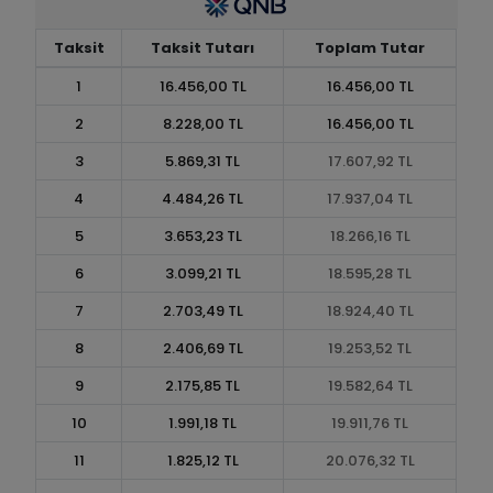
Taksit
Taksit Tutarı
Toplam Tutar
1
16.456,00 TL
16.456,00 TL
2
8.228,00 TL
16.456,00 TL
3
5.869,31 TL
17.607,92 TL
4
4.484,26 TL
17.937,04 TL
5
3.653,23 TL
18.266,16 TL
6
3.099,21 TL
18.595,28 TL
7
2.703,49 TL
18.924,40 TL
8
2.406,69 TL
19.253,52 TL
9
2.175,85 TL
19.582,64 TL
10
1.991,18 TL
19.911,76 TL
11
1.825,12 TL
20.076,32 TL