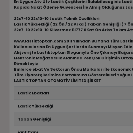
En Uygun Atv Utv Lastik Çeşitlerini Bulabileceginiz Las
Kapıda Nakit Ödeme Güvencesi İle Almış Olduğunuz Las
22x7-10 22x10-10 Lastik Teknik Özellikleri
Lastik Yüksekliği ( 22 Ön / 22 Arka ) Taban Genişliği ( 7 Ön 
22x7-10 22x10-10 Silvermax Bl777 6Kat Ön Arka Takım Atv
www.lastiktoptan.com 2011 Yılından Bu Yana Tüm Lastik M
Kullanıcılarına En Uygun Şartlarda Sunmayı Misyon Edin
Alışverişte Lastiktoptan Sloganıyla Öne Çıkmayı Başar
Elektronik Mağazacılık Alanında Pek Çok Girişimin Ortay
Etmekteyiz
Binlerce ebat Ve Sektörün Öncü Markaları İle Ekonomik F
Tüm Ziyaretçilerimize Portalımıza Gösterdikleri Yoğun İ
LASTİK TOPTAN OTOMOTİV LİMİTED ŞİRKET
Lastik Ebatları
Lastik Yüksekliği
Taban Genişliği
jant Çapı