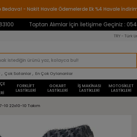
rgo Bedava! - Nakit Havale Ödemelerde Ek %4 Havale İndiri
Toptan Alımlar İçin İletişime Geçiniz : 0545388310
TRY - Türk Li
r
,
Çok Satanlar
,
En Çok Oylananlar
HÇE
FORKLİFT
GOKART
İŞ MAKİNASI
MOTOSİKLET
LASTİKLERİ
LASTİKLERİ
LASTİKLERİ
LASTİKLERİ
Rİ
7-10 22x10-10 Takım