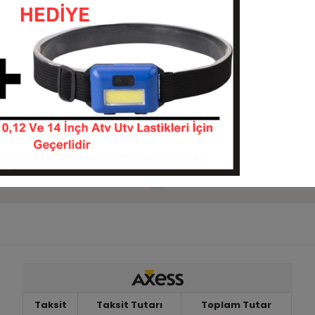
Sepete Ekle
Sepete Ekle
Kat BL780 Silvermax Atv
22x10-10 Junkai SW693 Atv
Lastiği
22710--BL780
221010-SW693
KARGO
TL
4.250,00 TL
BEDAVA
Sepete Ekle
Sepete Ekle
Taksit
Taksit Tutarı
Toplam Tutar