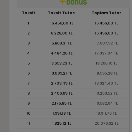
Taksit
Taksit Tutarı
Toplam Tutar
1
16.456,00 TL
16.456,00 TL
2
8.228,00 TL
16.456,00 TL
3
5.869,31 TL
17.607,92 TL
4
4.484,26 TL
17.937,04 TL
5
3.653,23 TL
18.266,16 TL
6
3.099,21 TL
18.595,28 TL
7
2.703,49 TL
18.924,40 TL
8
2.406,69 TL
19.253,52 TL
9
2.175,85 TL
19.582,64 TL
10
1.991,18 TL
19.911,76 TL
11
1.825,12 TL
20.076,32 TL