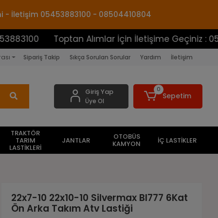
mi - İletişim 05453883100 - 08504410804
0
Toptan Alımlar İçin İletişime Geçiniz : 054538831
rası
Sipariş Takip
Sıkça Sorulan Sorular
Yardım
İletişim
0
Giriş Yap
Sepetim
Üye Ol
TRAKTÖR
OTOBÜS
TARIM
JANTLAR
İÇ LASTİKLER
KAMYON
LASTİKLERİ
22x7-10 22x10-10 Silvermax Bl777 6Kat
Ön Arka Takım Atv Lastiği