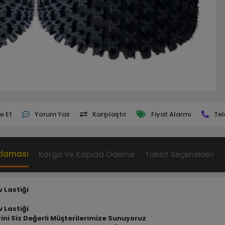
e Et
Yorum Yaz
Karşılaştır
Fiyat Alarmı
Tel
klaması
Kargo Ve Kapıda Ödeme
Taksit Seçenekleri
 Lastiği
 Lastiği
erini Siz Değerli Müşterilerimize Sunuyoruz