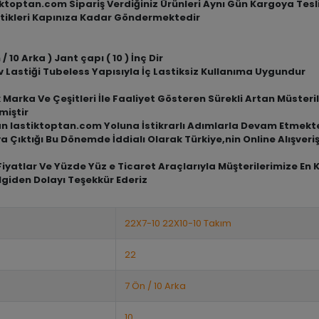
tiktoptan.com Sipariş Verdiğiniz Ürünleri Aynı Gün Kargoya Tes
tikleri Kapınıza Kadar Göndermektedir
/ 10 Arka ) Jant çapı ( 10 ) İnç Dir
 Lastiği Tubeless Yapısıyla İç Lastiksiz Kullanıma Uygundur
arka Ve Çeşitleri İle Faaliyet Gösteren Sürekli Artan Müsterile
miştir
an lastiktoptan.com Yoluna İstikrarlı Adımlarla Devam Etmekt
a Çıktığı Bu Dönemde İddialı Olarak Türkiye,nin Online Alışve
iyatlar Ve Yüzde Yüz e Ticaret Araçlarıyla Müşterilerimize En 
lgiden Dolayı Teşekkür Ederiz
22X7-10 22X10-10 Takım
22
7 Ön / 10 Arka
10