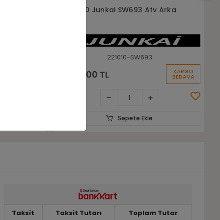
Sepete Ekle
 Arka
21X7-10 22X10-10 Junkai jk600 Ön
Arka Takım Atv Lastiği
21710-221010-JK600
KARGO
KARGO
14.500,00 TL
BEDAVA
BEDAVA
Sepete Ekle
Taksit
Taksit Tutarı
Toplam Tutar