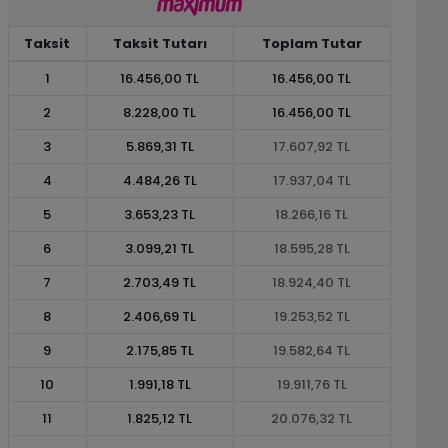
Taksit
Taksit Tutarı
Toplam Tutar
1
16.456,00 TL
16.456,00 TL
2
8.228,00 TL
16.456,00 TL
3
5.869,31 TL
17.607,92 TL
4
4.484,26 TL
17.937,04 TL
5
3.653,23 TL
18.266,16 TL
6
3.099,21 TL
18.595,28 TL
7
2.703,49 TL
18.924,40 TL
8
2.406,69 TL
19.253,52 TL
9
2.175,85 TL
19.582,64 TL
10
1.991,18 TL
19.911,76 TL
11
1.825,12 TL
20.076,32 TL