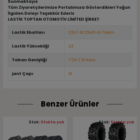
Sunmaktayız
Tüm Ziyaretçilerimize Portalımıza Gösterdikleri Yoğun
İlgiden Dolayı Teşekkür Ederiz
LASTİK TOPTAN OTOMOTİV LİMİTED ŞİRKET
Lastik Ebatları
23x7-10 23x10-10 Takım
Lastik Yüksekliği
23
Taban Genişliği
7 Ön / 10 Arka
jant Çapı
10
Benzer Ürünler
Stok:
Stokta yok
Stok:
Stokta yok