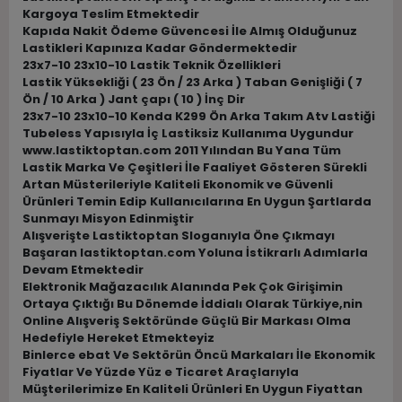
Kargoya Teslim Etmektedir
Kapıda Nakit Ödeme Güvencesi İle Almış Olduğunuz
Lastikleri Kapınıza Kadar Göndermektedir
23x7-10 23x10-10 Lastik Teknik Özellikleri
Lastik Yüksekliği ( 23 Ön / 23 Arka ) Taban Genişliği ( 7
Ön / 10 Arka ) Jant çapı ( 10 ) İnç Dir
23x7-10 23x10-10 Kenda K299 Ön Arka Takım Atv Lastiği
Tubeless Yapısıyla İç Lastiksiz Kullanıma Uygundur
www.lastiktoptan.com 2011 Yılından Bu Yana Tüm
Lastik Marka Ve Çeşitleri İle Faaliyet Gösteren Sürekli
Artan Müsterileriyle Kaliteli Ekonomik ve Güvenli
Ürünleri Temin Edip Kullanıcılarına En Uygun Şartlarda
Sunmayı Misyon Edinmiştir
Alışverişte Lastiktoptan Sloganıyla Öne Çıkmayı
Başaran lastiktoptan.com Yoluna İstikrarlı Adımlarla
Devam Etmektedir
Elektronik Mağazacılık Alanında Pek Çok Girişimin
Ortaya Çıktığı Bu Dönemde İddialı Olarak Türkiye,nin
Online Alışveriş Sektöründe Güçlü Bir Markası Olma
Hedefiyle Hereket Etmekteyiz
Binlerce ebat Ve Sektörün Öncü Markaları İle Ekonomik
Fiyatlar Ve Yüzde Yüz e Ticaret Araçlarıyla
Müşterilerimize En Kaliteli Ürünleri En Uygun Fiyattan