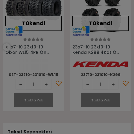
Tükendi
Tükendi
Stokta Yok
Stokta Yok
23x7-10 23x10-10
23x7-10 23x10-10
Obor WL15 4PR Ön
Kenda K299 4Kat Ön
Arka Takım Atv
Arka Takım Atv
Lastiği
Lastiği
SET-23710-231010-WL15
23710-231010-K299
Stokta Yok
Stokta Yok
Taksit Seçenekleri