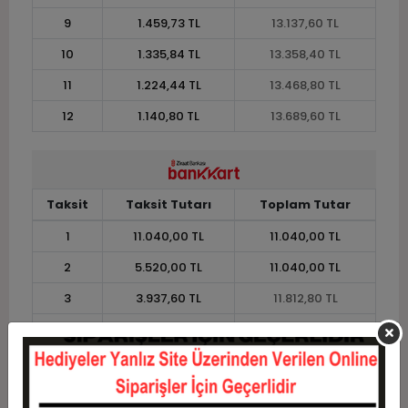
9
1.459,73 TL
13.137,60 TL
10
1.335,84 TL
13.358,40 TL
11
1.224,44 TL
13.468,80 TL
12
1.140,80 TL
13.689,60 TL
Taksit
Taksit Tutarı
Toplam Tutar
1
11.040,00 TL
11.040,00 TL
2
5.520,00 TL
11.040,00 TL
3
3.937,60 TL
11.812,80 TL
4
3.008,40 TL
12.033,60 TL
5
2.450,88 TL
12.254,40 TL
6
2.079,20 TL
12.475,20 TL