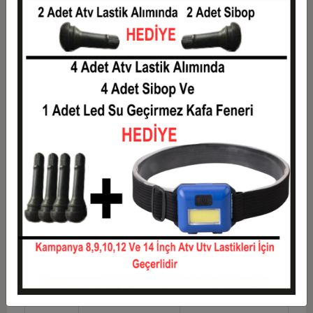
7
1.813,71 TL
12.696,00 TL
8
1.614,60 TL
12.916,80 TL
9
1.459,73 TL
13.137,60 TL
10
1.335,84 TL
13.358,40 TL
11
1.224,44 TL
13.468,80 TL
12
1.140,80 TL
13.689,60 TL
Taksit
Taksit Tutarı
Toplam Tutar
1
11.040,00 TL
11.040,00 TL
2
5.520,00 TL
11.040,00 TL
3
3.937,60 TL
11.812,80 TL
4
3.008,40 TL
12.033,60 TL