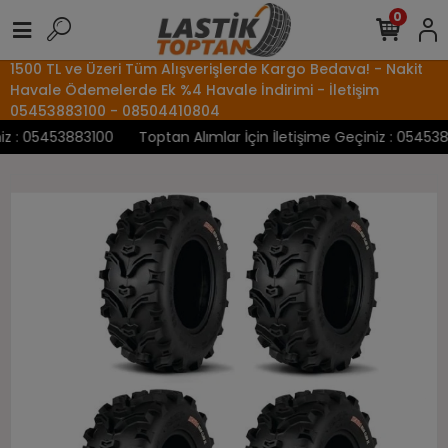
0
1500 TL ve Üzeri Tüm Alışverişlerde Kargo Bedava! - Nakit
Havale Ödemelerde Ek %4 Havale İndirimi - İletişim
05453883100 - 08504410804
 : 05453883100
Toptan Alımlar İçin İletişime Geçiniz : 05453883