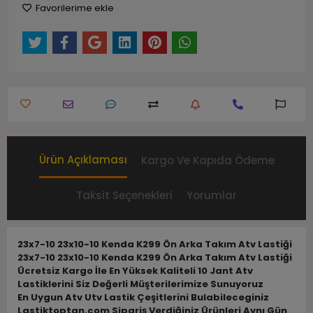
Favorilerime ekle
Ürün Açıklaması
Kargo Ve Kapıda Ödeme
Taksit Seçenekleri
Yorumlar
23x7-10 23x10-10 Kenda K299 Ön Arka Takım Atv Lastiği
23x7-10 23x10-10 Kenda K299 Ön Arka Takım Atv Lastiği
Ücretsiz Kargo İle En Yüksek Kaliteli 10 Jant Atv
Lastiklerini Siz Değerli Müşterilerimize Sunuyoruz
En Uygun Atv Utv Lastik Çeşitlerini Bulabileceginiz
Lastiktoptan.com Sipariş Verdiğiniz Ürünleri Aynı Gün