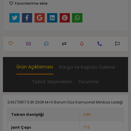
Favorilerime ekle
Ürün Açıklaması
Kargo Ve Kapıda Ödeme
Taksit Seçenekleri
Yorumlar
245/70R17.5 Bf 200R M+S Barum Düz Kamyonet Minibüs Lastiği
Taban Genişliği
245
jant Çapı
17.5