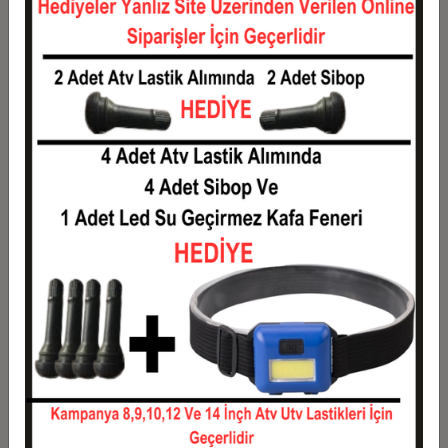
12
117,80 TL
1.413,60 TL
Taksit
Taksit Tutarı
Toplam Tutar
1
1.140,00 TL
1.140,00 TL
2
570,00 TL
1.140,00 TL
3
406,60 TL
1.219,80 TL
4
310,65 TL
1.242,60 TL
5
253,08 TL
1.265,40 TL
6
214,70 TL
1.288,20 TL
7
187,29 TL
1.311,00 TL
8
166,73 TL
1.333,80 TL
9
150,73 TL
1.356,60 TL
10
137,94 TL
1.379,40 TL