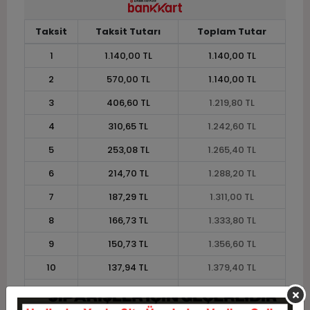
Taksit
Taksit Tutarı
Toplam Tutar
1
1.140,00 TL
1.140,00 TL
2
570,00 TL
1.140,00 TL
3
406,60 TL
1.219,80 TL
4
310,65 TL
1.242,60 TL
5
253,08 TL
1.265,40 TL
6
214,70 TL
1.288,20 TL
7
187,29 TL
1.311,00 TL
8
166,73 TL
1.333,80 TL
9
150,73 TL
1.356,60 TL
10
137,94 TL
1.379,40 TL
11
126,44 TL
1.390,80 TL