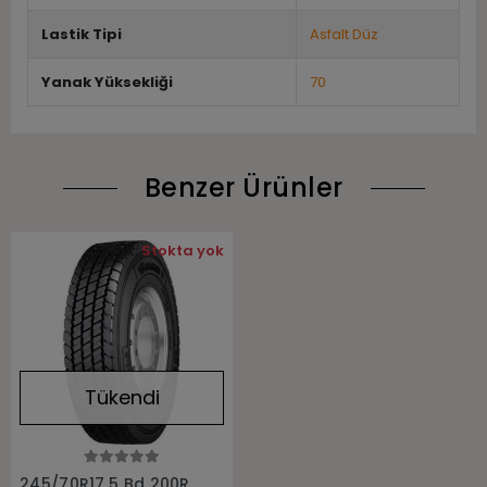
Lastik Tipi
Asfalt Düz
Yanak Yüksekliği
70
Benzer Ürünler
Stok:
Stokta yok
Tükendi
Stokta Yok
245/70R17.5 Bd 200R