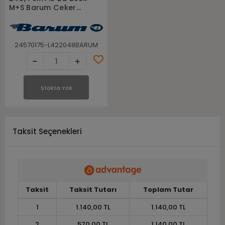
M+S Barum Çeker
Kamyonet Minibüs
Lastiği
24570175-L422048BARUM
Stokta Yok
Taksit Seçenekleri
Taksit
Taksit Tutarı
Toplam Tutar
1
1.140,00 TL
1.140,00 TL
2
570,00 TL
1.140,00 TL