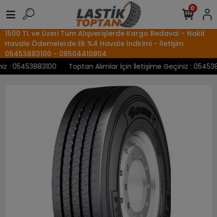
0
1500 TL ve Üzeri Tüm Alışverişlerde Kargo Bedava! - Nakit
Havale Ödemelerde Ek %4 Havale İndirimi - İletişim
05453883100 - 08504410804
z : 05453883100
Toptan Alımlar İçin İletişime Geçiniz : 0545388