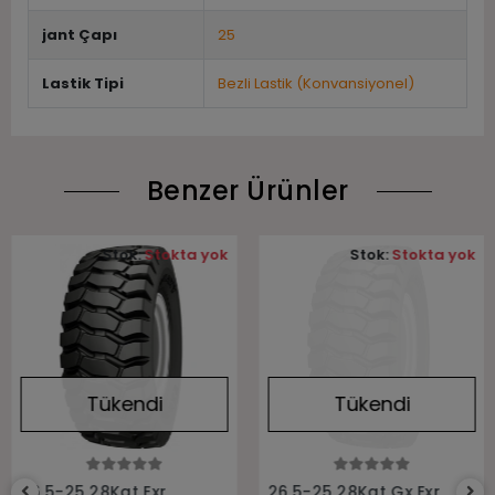
jant Çapı
25
Lastik Tipi
Bezli Lastik (Konvansiyonel)
Benzer Ürünler
Stok:
Stokta yok
Stok:
Stokta yok
Tükendi
Tükendi
Stokta Yok
Stokta Yok
26.5-25 28Kat Exr
26.5-25 28Kat Gx Exr