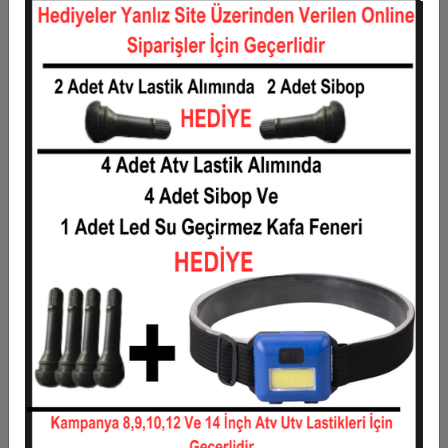
12
5.010,43 TL
60.125,19 TL
Taksit
Taksit Tutarı
Toplam Tutar
1
48.488,06 TL
48.488,06 TL
2
24.244,03 TL
48.488,06 TL
3
17.294,07 TL
51.882,22 TL
4
13.213,00 TL
52.851,98 TL
5
10.764,35 TL
53.821,74 TL
6
9.131,92 TL
54.791,50 TL
7
7.965,89 TL
55.761,26 TL
8
7.091,38 TL
56.731,02 TL
9
6.411,20 TL
57.700,79 TL