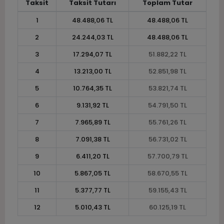
Taksit
Taksit Tutarı
Toplam Tutar
1
48.488,06 TL
48.488,06 TL
2
24.244,03 TL
48.488,06 TL
3
17.294,07 TL
51.882,22 TL
4
13.213,00 TL
52.851,98 TL
5
10.764,35 TL
53.821,74 TL
6
9.131,92 TL
54.791,50 TL
7
7.965,89 TL
55.761,26 TL
8
7.091,38 TL
56.731,02 TL
9
6.411,20 TL
57.700,79 TL
10
5.867,05 TL
58.670,55 TL
11
5.377,77 TL
59.155,43 TL
12
5.010,43 TL
60.125,19 TL