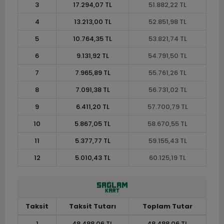
3
17.294,07 TL
51.882,22 TL
4
13.213,00 TL
52.851,98 TL
5
10.764,35 TL
53.821,74 TL
6
9.131,92 TL
54.791,50 TL
7
7.965,89 TL
55.761,26 TL
8
7.091,38 TL
56.731,02 TL
9
6.411,20 TL
57.700,79 TL
10
5.867,05 TL
58.670,55 TL
11
5.377,77 TL
59.155,43 TL
12
5.010,43 TL
60.125,19 TL
Taksit
Taksit Tutarı
Toplam Tutar
1
48.488,06 TL
48.488,06 TL