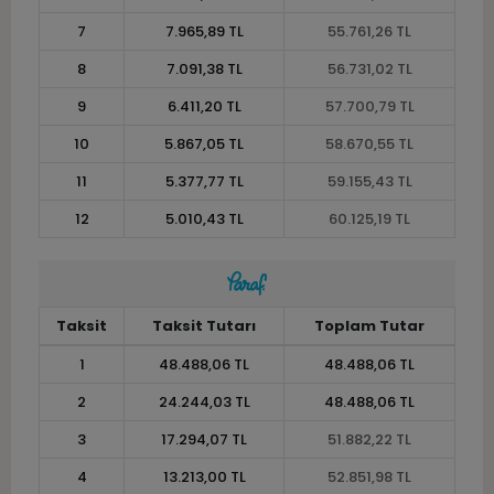
7
7.965,89 TL
55.761,26 TL
8
7.091,38 TL
56.731,02 TL
9
6.411,20 TL
57.700,79 TL
10
5.867,05 TL
58.670,55 TL
11
5.377,77 TL
59.155,43 TL
12
5.010,43 TL
60.125,19 TL
Taksit
Taksit Tutarı
Toplam Tutar
1
48.488,06 TL
48.488,06 TL
2
24.244,03 TL
48.488,06 TL
3
17.294,07 TL
51.882,22 TL
4
13.213,00 TL
52.851,98 TL