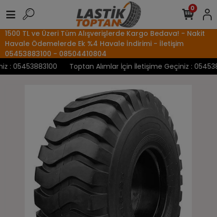
0
1500 TL ve Üzeri Tüm Alışverişlerde Kargo Bedava! - Nakit
Havale Ödemelerde Ek %4 Havale İndirimi - İletişim
05453883100 - 08504410804
z : 05453883100
Toptan Alımlar İçin İletişime Geçiniz : 0545388