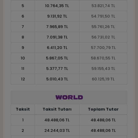
5
10.764,35 TL
53.821,74 TL
6
9.131,92 TL
54.791,50 TL
7
7.965,89 TL
55.761,26 TL
8
7.091,38 TL
56.731,02 TL
9
6.411,20 TL
57.700,79 TL
10
5.867,05 TL
58.670,55 TL
11
5.377,77 TL
59.155,43 TL
12
5.010,43 TL
60.125,19 TL
Taksit
Taksit Tutarı
Toplam Tutar
1
48.488,06 TL
48.488,06 TL
2
24.244,03 TL
48.488,06 TL