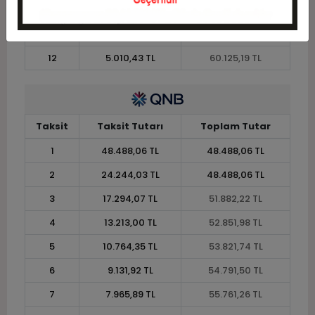
10
5.867,05 TL
58.670,55 TL
11
5.377,77 TL
59.155,43 TL
12
5.010,43 TL
60.125,19 TL
Taksit
Taksit Tutarı
Toplam Tutar
1
48.488,06 TL
48.488,06 TL
2
24.244,03 TL
48.488,06 TL
3
17.294,07 TL
51.882,22 TL
4
13.213,00 TL
52.851,98 TL
5
10.764,35 TL
53.821,74 TL
6
9.131,92 TL
54.791,50 TL
7
7.965,89 TL
55.761,26 TL