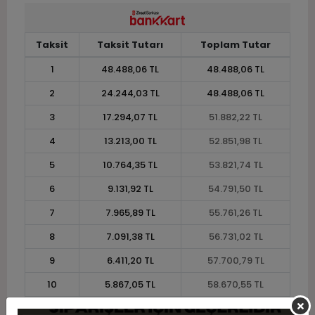
Taksit
Taksit Tutarı
Toplam Tutar
1
48.488,06 TL
48.488,06 TL
2
24.244,03 TL
48.488,06 TL
3
17.294,07 TL
51.882,22 TL
4
13.213,00 TL
52.851,98 TL
5
10.764,35 TL
53.821,74 TL
6
9.131,92 TL
54.791,50 TL
7
7.965,89 TL
55.761,26 TL
8
7.091,38 TL
56.731,02 TL
9
6.411,20 TL
57.700,79 TL
10
5.867,05 TL
58.670,55 TL
11
5.377,77 TL
59.155,43 TL