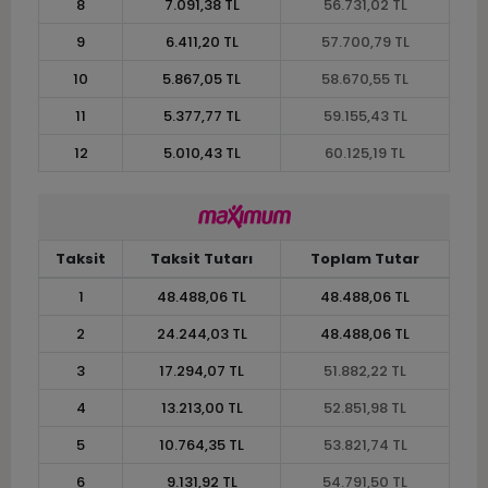
8
7.091,38 TL
56.731,02 TL
9
6.411,20 TL
57.700,79 TL
10
5.867,05 TL
58.670,55 TL
11
5.377,77 TL
59.155,43 TL
12
5.010,43 TL
60.125,19 TL
Taksit
Taksit Tutarı
Toplam Tutar
1
48.488,06 TL
48.488,06 TL
2
24.244,03 TL
48.488,06 TL
3
17.294,07 TL
51.882,22 TL
4
13.213,00 TL
52.851,98 TL
5
10.764,35 TL
53.821,74 TL
6
9.131,92 TL
54.791,50 TL