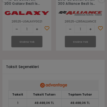
300 Galaxy Bezli İş
300 Alliance Bezli İş
Makinası Loder
Makinası Loder
Lastiği
Lastiği
26525-LGALAXY0021
26525-L265ALLIANCE
Stokta Yok
Stokta Yok
Taksit Seçenekleri
Taksit
Taksit Tutarı
Toplam Tutar
1
48.488,06 TL
48.488,06 TL