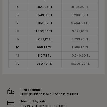
5
1.827,06 TL
9.135,30 TL
6
1.549,98 TL
9.299,90 TL
7
1.352,07 TL
9.464,50 TL
8
1.203,64 TL
9.629,10 TL
9
1.088,19 TL
9.793,70 TL
10
995,83 TL
9.958,30 TL
11
912,78 TL
10.040,60 TL
12
850,43 TL
10.205,20 TL
Hızlı Teslimat
Siparişleriniz en kısa sürede elinize ulaşır.
Güvenli Alışveriş
Güvenli ve kolay ödeme sistemi