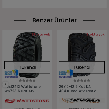
Benzer Ürünler
Stok:
Stokta yok
Stok:
Stokta yok
Tükendi
Tükendi
Stokta Yok
Stokta Yok
26x12R12 Wattstone
26x12-12 6 Kat KA
WS723 6 Kat Atv
404 Kuma Atv Lastiği
Arka Lastiği