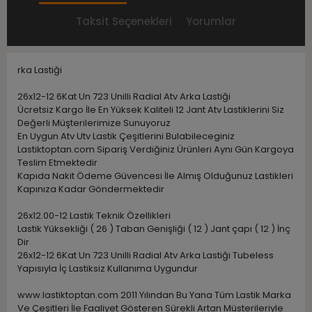
Taksit Seçenekleri
Yorumlar
rka Lastiği
26x12-12 6Kat Un 723 Unilli Radial Atv Arka Lastiği
Ücretsiz Kargo İle En Yüksek Kaliteli 12 Jant Atv Lastiklerini Siz
Değerli Müşterilerimize Sunuyoruz
En Uygun Atv Utv Lastik Çeşitlerini Bulabileceginiz
Lastiktoptan.com Sipariş Verdiğiniz Ürünleri Aynı Gün Kargoya
Teslim Etmektedir
Kapıda Nakit Ödeme Güvencesi İle Almış Olduğunuz Lastikleri
Kapınıza Kadar Göndermektedir
26x12.00-12 Lastik Teknik Özellikleri
Lastik Yüksekliği ( 26 ) Taban Genişliği ( 12 ) Jant çapı ( 12 ) İnç
Dir
26x12-12 6Kat Un 723 Unilli Radial Atv Arka Lastiği Tubeless
Yapısıyla İç Lastiksiz Kullanıma Uygundur
www.lastiktoptan.com 2011 Yılından Bu Yana Tüm Lastik Marka
Ve Çeşitleri İle Faaliyet Gösteren Sürekli Artan Müsterileriyle