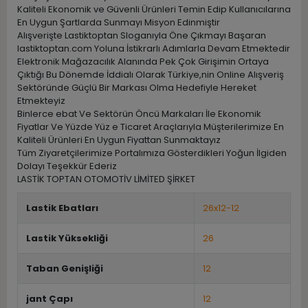
Kaliteli Ekonomik ve Güvenli Ürünleri Temin Edip Kullanıcılarına
En Uygun Şartlarda Sunmayı Misyon Edinmiştir
Alışverişte Lastiktoptan Sloganıyla Öne Çıkmayı Başaran
lastiktoptan.com Yoluna İstikrarlı Adımlarla Devam Etmektedir
Elektronik Mağazacılık Alanında Pek Çok Girişimin Ortaya
Çıktığı Bu Dönemde İddialı Olarak Türkiye,nin Online Alışveriş
Sektöründe Güçlü Bir Markası Olma Hedefiyle Hereket
Etmekteyiz
Binlerce ebat Ve Sektörün Öncü Markaları İle Ekonomik
Fiyatlar Ve Yüzde Yüz e Ticaret Araçlarıyla Müşterilerimize En
Kaliteli Ürünleri En Uygun Fiyattan Sunmaktayız
Tüm Ziyaretçilerimize Portalımıza Gösterdikleri Yoğun İlgiden
Dolayı Teşekkür Ederiz
LASTİK TOPTAN OTOMOTİV LİMİTED ŞİRKET
Lastik Ebatları
26x12-12
Lastik Yüksekliği
26
Taban Genişliği
12
jant Çapı
12