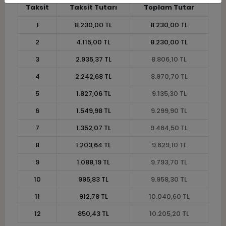
Taksit
Taksit Tutarı
Toplam Tutar
1
8.230,00 TL
8.230,00 TL
2
4.115,00 TL
8.230,00 TL
3
2.935,37 TL
8.806,10 TL
4
2.242,68 TL
8.970,70 TL
5
1.827,06 TL
9.135,30 TL
6
1.549,98 TL
9.299,90 TL
7
1.352,07 TL
9.464,50 TL
8
1.203,64 TL
9.629,10 TL
9
1.088,19 TL
9.793,70 TL
10
995,83 TL
9.958,30 TL
11
912,78 TL
10.040,60 TL
12
850,43 TL
10.205,20 TL