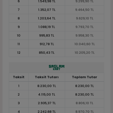
6
1.549,98 TL
9.299,90 TL
7
1.352,07 TL
9.464,50 TL
8
1.203,64 TL
9.629,10 TL
9
1.088,19 TL
9.793,70 TL
10
995,83 TL
9.958,30 TL
11
912,78 TL
10.040,60 TL
12
850,43 TL
10.205,20 TL
Taksit
Taksit Tutarı
Toplam Tutar
1
8.230,00 TL
8.230,00 TL
2
4.115,00 TL
8.230,00 TL
3
2.935,37 TL
8.806,10 TL
4
2.242,68 TL
8.970,70 TL