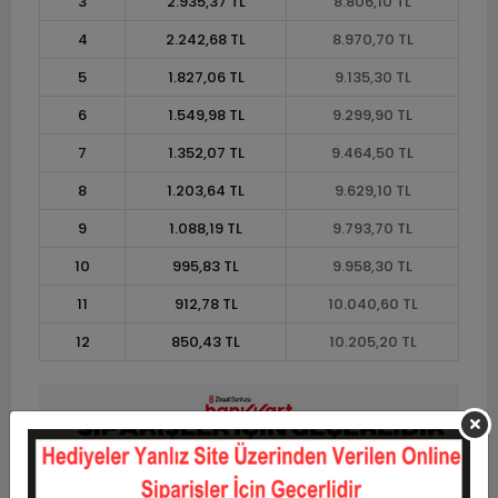
3
2.935,37 TL
8.806,10 TL
4
2.242,68 TL
8.970,70 TL
5
1.827,06 TL
9.135,30 TL
6
1.549,98 TL
9.299,90 TL
7
1.352,07 TL
9.464,50 TL
8
1.203,64 TL
9.629,10 TL
9
1.088,19 TL
9.793,70 TL
10
995,83 TL
9.958,30 TL
11
912,78 TL
10.040,60 TL
12
850,43 TL
10.205,20 TL
Taksit
Taksit Tutarı
Toplam Tutar
1
8.230,00 TL
8.230,00 TL