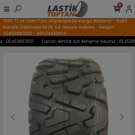
0
1500 TL ve Üzeri Tüm Alışverişlerde Kargo Bedava! - Nakit
Havale Ödemelerde Ek %4 Havale İndirimi - İletişim
05453883100 - 08504410804
 : 05453883100
Toptan Alımlar İçin İletişime Geçiniz : 05453883