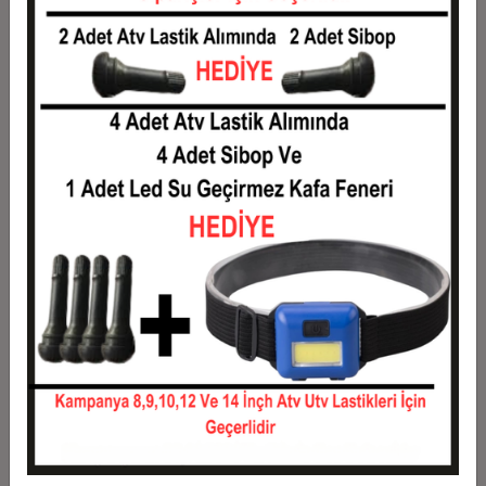
2
4.115,00 TL
8.230,00 TL
3
2.935,37 TL
8.806,10 TL
4
2.242,68 TL
8.970,70 TL
5
1.827,06 TL
9.135,30 TL
6
1.549,98 TL
9.299,90 TL
7
1.352,07 TL
9.464,50 TL
8
1.203,64 TL
9.629,10 TL
9
1.088,19 TL
9.793,70 TL
10
995,83 TL
9.958,30 TL
11
912,78 TL
10.040,60 TL
12
850,43 TL
10.205,20 TL