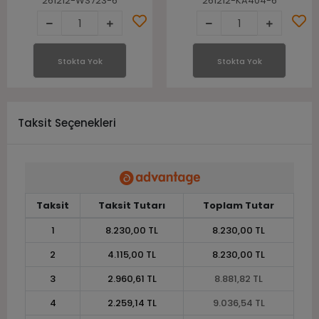
261212-WS723-6
261212-KA404-6
Stokta Yok
Stokta Yok
Taksit Seçenekleri
Taksit
Taksit Tutarı
Toplam Tutar
1
8.230,00 TL
8.230,00 TL
2
4.115,00 TL
8.230,00 TL
3
2.960,61 TL
8.881,82 TL
4
2.259,14 TL
9.036,54 TL