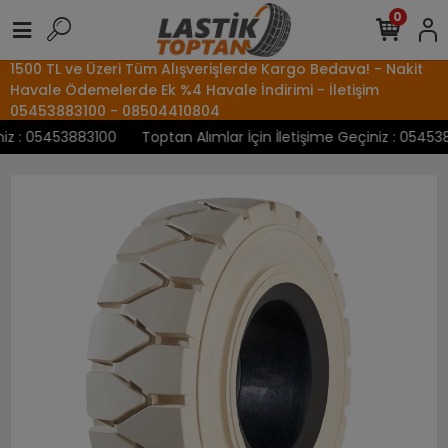
0
1500 TL ve Üzeri Tüm Alışverişlerde Kargo Bedava! - Nakit
Havale Ödemelerde Ek %4 Havale İndirimi - İletişim
05453883100 - 08504410804
z : 05453883100
Toptan Alımlar İçin İletişime Geçiniz : 0545388