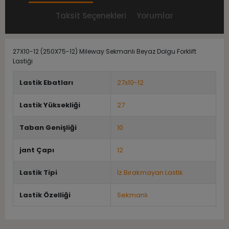
Taksit Seçenekleri
Yorumlar
27X10-12 (250X75-12) Mileway Sekmanlı Beyaz Dolgu Forklift
Lastiği
Lastik Ebatları
27x10-12
Lastik Yüksekliği
27
Taban Genişliği
10
jant Çapı
12
Lastik Tipi
İz Bırakmayan Lastik
Lastik Özelliği
Sekmanlı