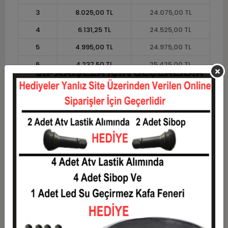
3
8.025,00 TL
24.075,00 TL
4
6.131,25 TL
24.525,00 TL
5
4.995,00 TL
24.975,00 TL
6
4.237,50 TL
25.425,00 TL
7
3.696,43 TL
25.875,00 TL
8
3.290,63 TL
26.325,00 TL
9
2.975,00 TL
26.775,00 TL
10
2.722,50 TL
27.225,00 TL
11
2.495,45 TL
27.450,00 TL
12
2.325,00 TL
27.900,00 TL
Taksit
Taksit Tutarı
Toplam Tutar