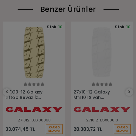
Benzer Ürünler
Stok:
10
Stok:
10
Sepete Ekle
Sepete Ekle
27X10-12 Galaxy
27x10-12 Galaxy
Liftop Beyaz İz
Mfs101 Siyah
Bırakmayan Dolgu
Segmanlı Dolgu
Sekmanlı Forklift
Forklift Lastiği
Lastiği
271012-LGX00060
271012-LGX00010
KARGO
KARGO
33.074,45 TL
28.383,72 TL
BEDAVA
BEDAVA