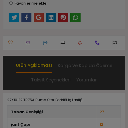
Favorilerime ekle
Ürün Açıklaması
Kargo Ve Kapıda Ödeme
Taksit Seçenekleri
Yorumlar
27X10-12 TR75A Puma Star Forklift İç Lastiği
Taban Genişliği
27
jant Çapı
12