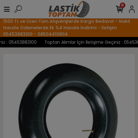
0
1500 TL ve Üzeri Tüm Alışverişlerde Kargo Bedava! - Nakit
Havale Ödemelerde Ek %4 Havale İndirimi - İletişim
05453883100 - 08504410804
z : 05453883100
Toptan Alımlar İçin İletişime Geçiniz : 054538