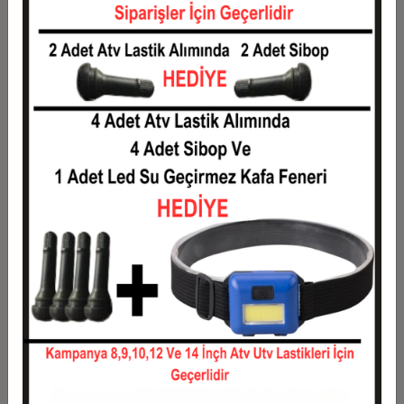
Taksit
Taksit Tutarı
Toplam Tutar
1
1,00 TL
1,00 TL
2
0,50 TL
1,00 TL
3
0,36 TL
1,07 TL
4
0,27 TL
1,09 TL
5
0,22 TL
1,11 TL
6
0,19 TL
1,13 TL
7
0,16 TL
1,15 TL
8
0,15 TL
1,17 TL
9
0,13 TL
1,19 TL
10
0,12 TL
1,21 TL
11
0,11 TL
1,22 TL