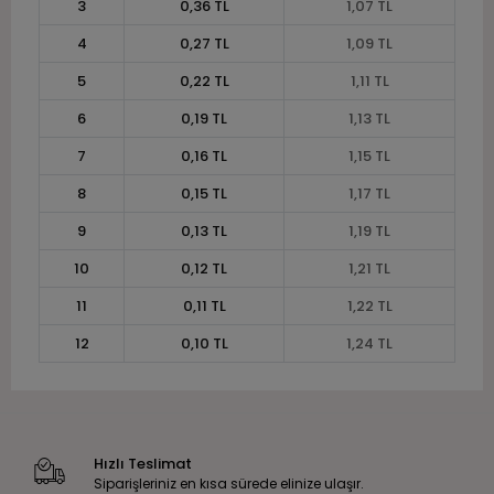
3
0,36 TL
1,07 TL
4
0,27 TL
1,09 TL
5
0,22 TL
1,11 TL
6
0,19 TL
1,13 TL
7
0,16 TL
1,15 TL
8
0,15 TL
1,17 TL
9
0,13 TL
1,19 TL
10
0,12 TL
1,21 TL
11
0,11 TL
1,22 TL
12
0,10 TL
1,24 TL
Hızlı Teslimat
Siparişleriniz en kısa sürede elinize ulaşır.