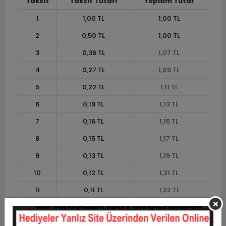
Taksit
Taksit Tutarı
Toplam Tutar
1
1,00 TL
1,00 TL
2
0,50 TL
1,00 TL
3
0,36 TL
1,07 TL
4
0,27 TL
1,09 TL
5
0,22 TL
1,11 TL
6
0,19 TL
1,13 TL
7
0,16 TL
1,15 TL
8
0,15 TL
1,17 TL
9
0,13 TL
1,19 TL
10
0,12 TL
1,21 TL
11
0,11 TL
1,22 TL
12
0,10 TL
1,24 TL