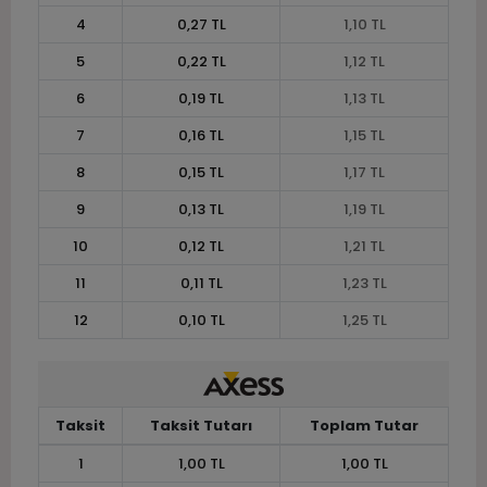
4
0,27 TL
1,10 TL
5
0,22 TL
1,12 TL
6
0,19 TL
1,13 TL
7
0,16 TL
1,15 TL
8
0,15 TL
1,17 TL
9
0,13 TL
1,19 TL
10
0,12 TL
1,21 TL
11
0,11 TL
1,23 TL
12
0,10 TL
1,25 TL
Taksit
Taksit Tutarı
Toplam Tutar
1
1,00 TL
1,00 TL