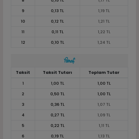
8
0,15 TL
1,17 TL
9
0,13 TL
1,19 TL
10
0,12 TL
1,21 TL
11
0,11 TL
1,22 TL
12
0,10 TL
1,24 TL
Taksit
Taksit Tutarı
Toplam Tutar
1
1,00 TL
1,00 TL
2
0,50 TL
1,00 TL
3
0,36 TL
1,07 TL
4
0,27 TL
1,09 TL
5
0,22 TL
1,11 TL
6
0,19 TL
1,13 TL