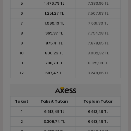
5
1.476,79 TL
7.383,96 TL
6
1.251,27 TL
7.507,63 TL
7
1.090,19 TL
7.631,30 TL
8
969,37 TL
7.754,98 TL
9
875,41 TL
7.878,65 TL
10
800,23 TL
8.002,32 TL
11
738,73 TL
8.125,99 TL
12
687,47 TL
8.249,66 TL
Taksit
Taksit Tutarı
Toplam Tutar
1
6.613,49 TL
6.613,49 TL
2
3.306,74 TL
6.613,49 TL