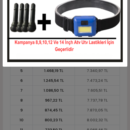
Taksit
Taksit Tutarı
Toplam Tutar
1
6.613,49 TL
6.613,49 TL
2
3.306,74 TL
6.613,49 TL
3
2.358,81 TL
7.076,43 TL
4
1.802,18 TL
7.208,70 TL
5
1.468,19 TL
7.340,97 TL
6
1.245,54 TL
7.473,24 TL
7
1.086,50 TL
7.605,51 TL
8
967,22 TL
7.737,78 TL
9
874,45 TL
7.870,05 TL
10
800,23 TL
8.002,32 TL
11
733,50 TL
8.068,46 TL