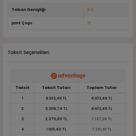
Taban Genişliği
8.5
jant Çapı
15
Taksit Seçenekleri
Taksit
Taksit Tutarı
Toplam Tutar
1
6.613,49 TL
6.613,49 TL
2
3.306,74 TL
6.613,49 TL
3
2.379,09 TL
7.137,28 TL
4
1.815,40 TL
7.261,61 TL