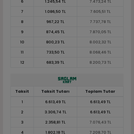
6
1.245,54 TL
7.473,24 TL
7
1.086,50 TL
7.605,51 TL
8
967,22 TL
7.737,78 TL
9
874,45 TL
7.870,05 TL
10
800,23 TL
8.002,32 TL
11
733,50 TL
8.068,46 TL
12
683,39 TL
8.200,73 TL
Taksit
Taksit Tutarı
Toplam Tutar
1
6.613,49 TL
6.613,49 TL
2
3.306,74 TL
6.613,49 TL
3
2.358,81 TL
7.076,43 TL
4
1.802,18 TL
7.208,70 TL