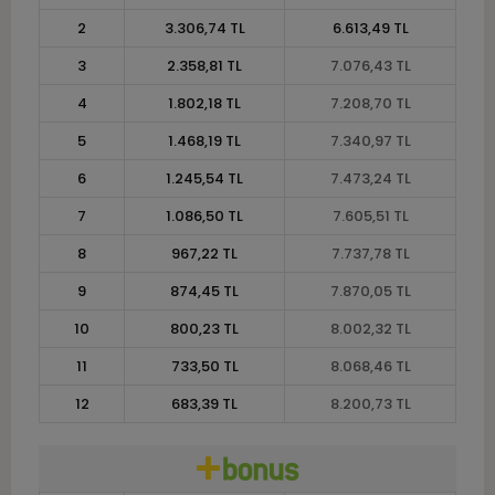
2
3.306,74 TL
6.613,49 TL
3
2.358,81 TL
7.076,43 TL
4
1.802,18 TL
7.208,70 TL
5
1.468,19 TL
7.340,97 TL
6
1.245,54 TL
7.473,24 TL
7
1.086,50 TL
7.605,51 TL
8
967,22 TL
7.737,78 TL
9
874,45 TL
7.870,05 TL
10
800,23 TL
8.002,32 TL
11
733,50 TL
8.068,46 TL
12
683,39 TL
8.200,73 TL