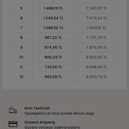
5
1.468,19 TL
7.340,97 TL
6
1.245,54 TL
7.473,24 TL
7
1.086,50 TL
7.605,51 TL
8
967,22 TL
7.737,78 TL
9
874,45 TL
7.870,05 TL
10
800,23 TL
8.002,32 TL
11
733,50 TL
8.068,46 TL
12
683,39 TL
8.200,73 TL
Hızlı Teslimat
Siparişleriniz en kısa sürede elinize ulaşır.
Güvenli Alışveriş
Güvenli ve kolay ödeme sistemi