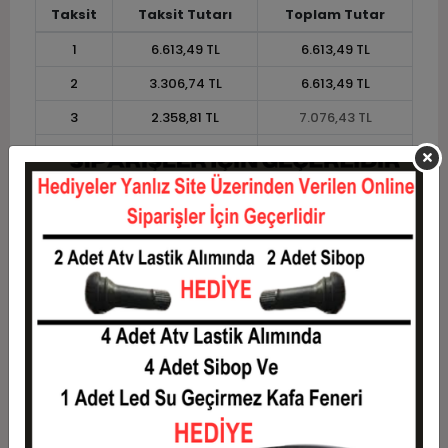
Taksit
Taksit Tutarı
Toplam Tutar
1
6.613,49 TL
6.613,49 TL
2
3.306,74 TL
6.613,49 TL
3
2.358,81 TL
7.076,43 TL
4
1.802,18 TL
7.208,70 TL
5
1.468,19 TL
7.340,97 TL
6
1.245,54 TL
7.473,24 TL
7
1.086,50 TL
7.605,51 TL
8
967,22 TL
7.737,78 TL
9
874,45 TL
7.870,05 TL
10
800,23 TL
8.002,32 TL
11
733,50 TL
8.068,46 TL
12
683,39 TL
8.200,73 TL