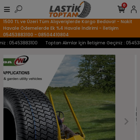
0
1500 TL ve Üzeri Tüm Alışverişlerde Kargo Bedava! - Nakit
Havale Ödemelerde Ek %4 Havale İndirimi - İletişim
05453883100 - 08504410804
iz : 05453883100
Toptan Alımlar İçin İletişime Geçiniz : 054538