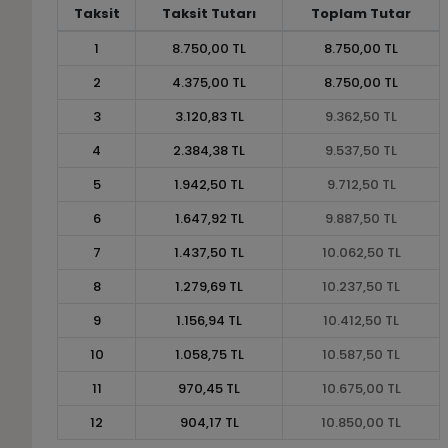
Taksit
Taksit Tutarı
Toplam Tutar
1
8.750,00 TL
8.750,00 TL
2
4.375,00 TL
8.750,00 TL
3
3.120,83 TL
9.362,50 TL
4
2.384,38 TL
9.537,50 TL
5
1.942,50 TL
9.712,50 TL
6
1.647,92 TL
9.887,50 TL
7
1.437,50 TL
10.062,50 TL
8
1.279,69 TL
10.237,50 TL
9
1.156,94 TL
10.412,50 TL
10
1.058,75 TL
10.587,50 TL
11
970,45 TL
10.675,00 TL
12
904,17 TL
10.850,00 TL