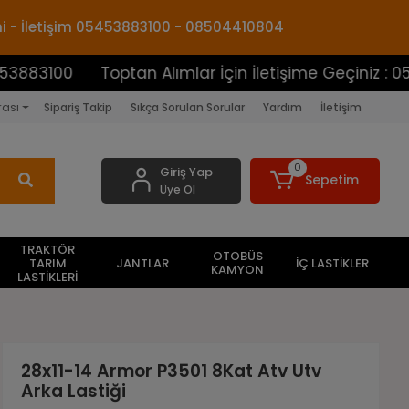
mi - İletişim 05453883100 - 08504410804
00
Toptan Alımlar İçin İletişime Geçiniz : 0545388
rası
Sipariş Takip
Sıkça Sorulan Sorular
Yardım
İletişim
0
Giriş Yap
Sepetim
Üye Ol
TRAKTÖR
OTOBÜS
TARIM
JANTLAR
İÇ LASTİKLER
KAMYON
LASTİKLERİ
28x11-14 Armor P3501 8Kat Atv Utv
Arka Lastiği