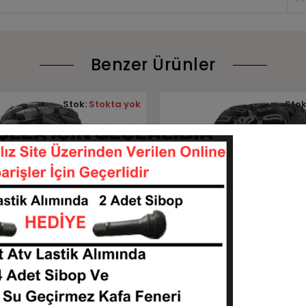
Benzer Ürünler
Stok:
Stokta yok
Stok
Tükendi