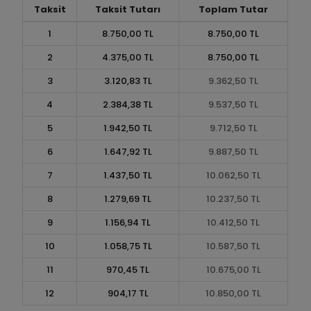
Taksit
Taksit Tutarı
Toplam Tutar
1
8.750,00 TL
8.750,00 TL
2
4.375,00 TL
8.750,00 TL
3
3.120,83 TL
9.362,50 TL
4
2.384,38 TL
9.537,50 TL
5
1.942,50 TL
9.712,50 TL
6
1.647,92 TL
9.887,50 TL
7
1.437,50 TL
10.062,50 TL
8
1.279,69 TL
10.237,50 TL
9
1.156,94 TL
10.412,50 TL
10
1.058,75 TL
10.587,50 TL
11
970,45 TL
10.675,00 TL
12
904,17 TL
10.850,00 TL