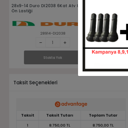
Stokta Yok
28x9-14 Armor P3501 8Kat Atv Utv
28x11-14 K
Ön Lastiği
Ön Lastiği
28914-P3501
Stokta Yok
Taksit Seçenekleri
Taksit
Taksit Tutarı
Toplam Tutar
1
8.750,00 TL
8.750,00 TL