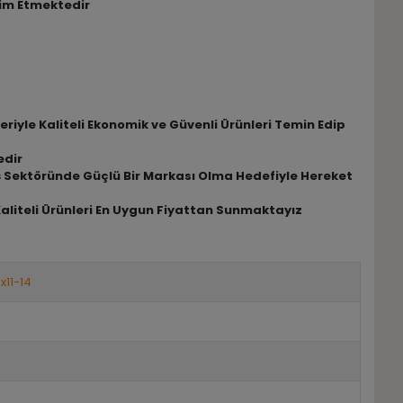
lim Etmektedir
riyle Kaliteli Ekonomik ve Güvenli Ürünleri Temin Edip
edir
riş Sektöründe Güçlü Bir Markası Olma Hedefiyle Hereket
Kaliteli Ürünleri En Uygun Fiyattan Sunmaktayız
x11-14
8