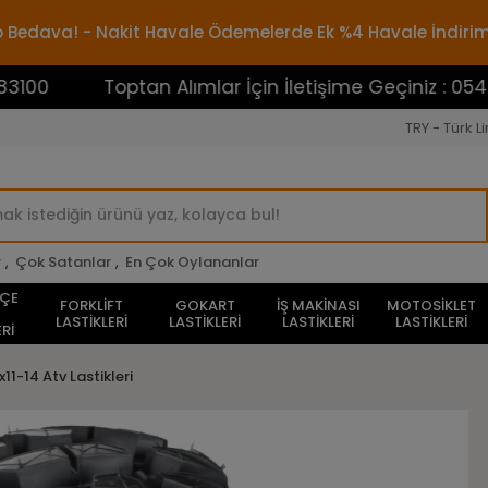
rgo Bedava! - Nakit Havale Ödemelerde Ek %4 Havale İndiri
Toptan Alımlar İçin İletişime Geçiniz : 054538831
TRY - Türk Li
r
,
Çok Satanlar
,
En Çok Oylananlar
HÇE
FORKLİFT
GOKART
İŞ MAKİNASI
MOTOSİKLET
LASTİKLERİ
LASTİKLERİ
LASTİKLERİ
LASTİKLERİ
Rİ
x11-14 Atv Lastikleri