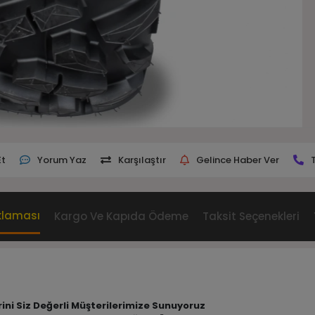
Et
Yorum Yaz
Karşılaştır
Gelince Haber Ver
klaması
Kargo Ve Kapıda Ödeme
Taksit Seçenekleri
erini Siz Değerli Müşterilerimize Sunuyoruz