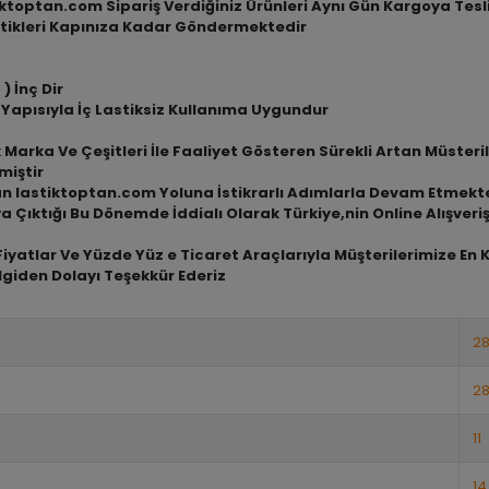
tiktoptan.com Sipariş Verdiğiniz Ürünleri Aynı Gün Kargoya Tes
tikleri Kapınıza Kadar Göndermektedir
 ) İnç Dir
 Yapısıyla İç Lastiksiz Kullanıma Uygundur
arka Ve Çeşitleri İle Faaliyet Gösteren Sürekli Artan Müsterile
miştir
an lastiktoptan.com Yoluna İstikrarlı Adımlarla Devam Etmekt
a Çıktığı Bu Dönemde İddialı Olarak Türkiye,nin Online Alışve
iyatlar Ve Yüzde Yüz e Ticaret Araçlarıyla Müşterilerimize En 
lgiden Dolayı Teşekkür Ederiz
28
2
11
14