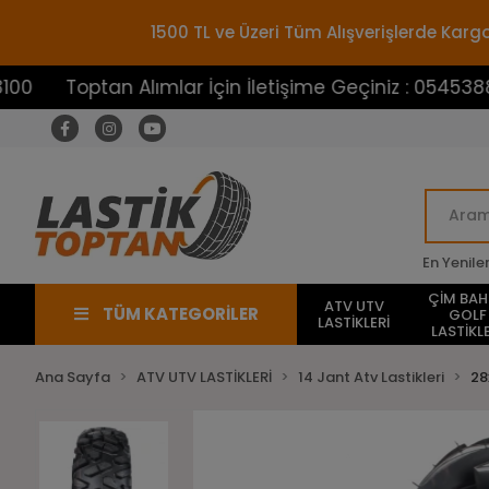
1500 TL ve Üzeri Tüm Alışverişlerde Ka
Toptan Alımlar İçin İletişime Geçiniz : 05453883100
En Yenile
ÇİM BA
ATV UTV
TÜM KATEGORİLER
GOLF
LASTİKLERİ
LASTİKLE
Ana Sayfa
ATV UTV LASTİKLERİ
14 Jant Atv Lastikleri
28