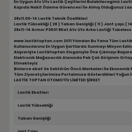
En Uygun Atv Utv Lastik Çeşitlerini Bulabileceginiz Las
Kapıda Nakit Ödeme Güvencesi İle Almış Olduğunuz Las
28x11.00-14 Lastik Teknik Özellikleri
Lastik Yüksekliği ( 28 ) Taban Genişliği ( 11 ) Jant çapı ( 14
28x11-14 Armor P3501 8Kat Atv Utv Arka Lastiği Tubeless
www.lastiktoptan.com 2011 Yılından Bu Yana Tüm Lastik M
Kullanıcılarına En Uygun Şartlarda Sunmayı Misyon Edin
Alışverişte Lastiktoptan Sloganıyla Öne Çıkmayı Başar
Elektronik Mağazacılık Alanında Pek Çok Girişimin Ortay
Etmekteyiz
Binlerce ebat Ve Sektörün Öncü Markaları İle Ekonomik F
Tüm Ziyaretçilerimize Portalımıza Gösterdikleri Yoğun İ
LASTİK TOPTAN OTOMOTİV LİMİTED ŞİRKET
Lastik Ebatları
Lastik Yüksekliği
Taban Genişliği
jant Çapı