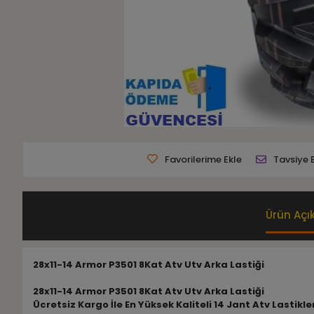
Favorilerime Ekle
Tavsiye 
Ürün Açı
28x11-14 Armor P3501 8Kat Atv Utv Arka Lastiği
28x11-14 Armor P3501 8Kat Atv Utv Arka Lastiği
Ücretsiz Kargo İle En Yüksek Kaliteli 14 Jant Atv Lastikl