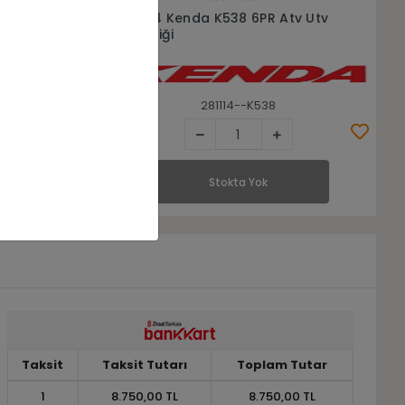
Stokta Yok
v Utv
28x9-14 Kenda K587 8PR Atv Utv
Ön Lastiği
28914--K587
Stokta Yok
Taksit
Taksit Tutarı
Toplam Tutar
1
8.750,00 TL
8.750,00 TL