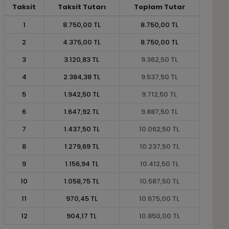
Taksit
Taksit Tutarı
Toplam Tutar
1
8.750,00 TL
8.750,00 TL
2
4.375,00 TL
8.750,00 TL
3
3.120,83 TL
9.362,50 TL
4
2.384,38 TL
9.537,50 TL
5
1.942,50 TL
9.712,50 TL
6
1.647,92 TL
9.887,50 TL
7
1.437,50 TL
10.062,50 TL
8
1.279,69 TL
10.237,50 TL
9
1.156,94 TL
10.412,50 TL
10
1.058,75 TL
10.587,50 TL
11
970,45 TL
10.675,00 TL
12
904,17 TL
10.850,00 TL