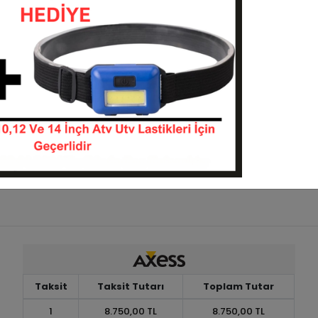
Stokta Yok
Stokta Yok
enda K587 8PR Atv Utv
28x11-14 Kenda K538 6PR At
Ön Lastiği
281114--K587
281114--K538
Stokta Yok
Stokta Yok
Taksit
Taksit Tutarı
Toplam Tutar
1
8.750,00 TL
8.750,00 TL