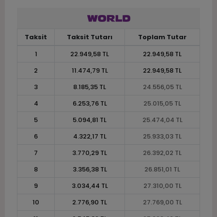
Taksit
Taksit Tutarı
Toplam Tutar
1
22.949,58 TL
22.949,58 TL
2
11.474,79 TL
22.949,58 TL
3
8.185,35 TL
24.556,05 TL
4
6.253,76 TL
25.015,05 TL
5
5.094,81 TL
25.474,04 TL
6
4.322,17 TL
25.933,03 TL
7
3.770,29 TL
26.392,02 TL
8
3.356,38 TL
26.851,01 TL
9
3.034,44 TL
27.310,00 TL
10
2.776,90 TL
27.769,00 TL