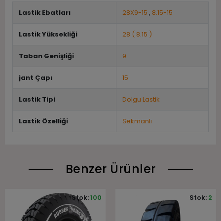
Lastik Ebatları
28X9-15
,
8.15-15
Lastik Yüksekliği
28 ( 8.15 )
Taban Genişliği
9
jant Çapı
15
Lastik Tipi
Dolgu Lastik
Lastik Özelliği
Sekmanlı
Benzer Ürünler
Stok:
100
Stok:
2