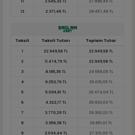
11
2.545,32 TL
27.998,49 TL
12
2.371,46 TL
28.457,48 TL
Taksit
Taksit Tutarı
Toplam Tutar
1
22.949,58 TL
22.949,58 TL
2
11.474,79 TL
22.949,58 TL
3
8.185,35 TL
24.556,05 TL
4
6.253,76 TL
25.015,05 TL
5
5.094,81 TL
25.474,04 TL
6
4.322,17 TL
25.933,03 TL
7
3.770,29 TL
26.392,02 TL
8
3.356,38 TL
26.851,01 TL
9
3.034,44 TL
27.310,00 TL