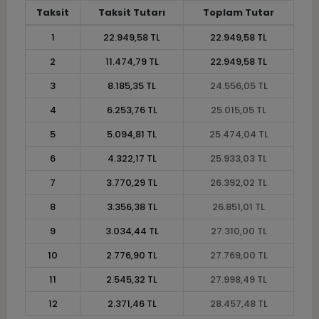
Taksit
Taksit Tutarı
Toplam Tutar
1
22.949,58 TL
22.949,58 TL
2
11.474,79 TL
22.949,58 TL
3
8.185,35 TL
24.556,05 TL
4
6.253,76 TL
25.015,05 TL
5
5.094,81 TL
25.474,04 TL
6
4.322,17 TL
25.933,03 TL
7
3.770,29 TL
26.392,02 TL
8
3.356,38 TL
26.851,01 TL
9
3.034,44 TL
27.310,00 TL
10
2.776,90 TL
27.769,00 TL
11
2.545,32 TL
27.998,49 TL
12
2.371,46 TL
28.457,48 TL