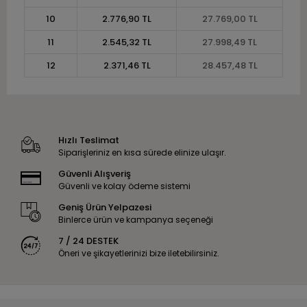
10
2.776,90 TL
27.769,00 TL
11
2.545,32 TL
27.998,49 TL
12
2.371,46 TL
28.457,48 TL
Hızlı Teslimat
Siparişleriniz en kısa sürede elinize ulaşır.
Güvenli Alışveriş
Güvenli ve kolay ödeme sistemi
Geniş Ürün Yelpazesi
Binlerce ürün ve kampanya seçeneği
7 / 24 DESTEK
Öneri ve şikayetlerinizi bize iletebilirsiniz.