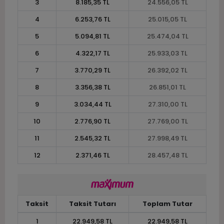
3
8.185,35 TL
24.556,05 TL
4
6.253,76 TL
25.015,05 TL
5
5.094,81 TL
25.474,04 TL
6
4.322,17 TL
25.933,03 TL
7
3.770,29 TL
26.392,02 TL
8
3.356,38 TL
26.851,01 TL
9
3.034,44 TL
27.310,00 TL
10
2.776,90 TL
27.769,00 TL
11
2.545,32 TL
27.998,49 TL
12
2.371,46 TL
28.457,48 TL
Taksit
Taksit Tutarı
Toplam Tutar
1
22.949,58 TL
22.949,58 TL