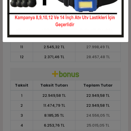
7
3.770,29 TL
26.392,02 TL
8
3.356,38 TL
26.851,01 TL
9
3.034,44 TL
27.310,00 TL
10
2.776,90 TL
27.769,00 TL
11
2.545,32 TL
27.998,49 TL
12
2.371,46 TL
28.457,48 TL
Taksit
Taksit Tutarı
Toplam Tutar
1
22.949,58 TL
22.949,58 TL
2
11.474,79 TL
22.949,58 TL
3
8.185,35 TL
24.556,05 TL
4
6.253,76 TL
25.015,05 TL