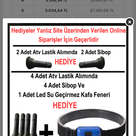
8
3.356,38 TL
26.851,01 TL
9
3.034,44 TL
27.310,00 TL
10
2.776,90 TL
27.769,00 TL
11
2.545,32 TL
27.998,49 TL
12
2.371,46 TL
28.457,48 TL
Taksit
Taksit Tutarı
Toplam Tutar
1
22.949,58 TL
22.949,58 TL
2
11.474,79 TL
22.949,58 TL
3
8.185,35 TL
24.556,05 TL
4
6.253,76 TL
25.015,05 TL
5
5.094,81 TL
25.474,04 TL
6
4.322,17 TL
25.933,03 TL