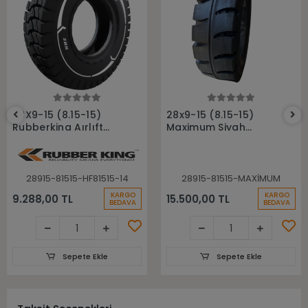
Sepete Ekle
Sepete Ekle
28X9-15 (8.15-15)
28x9-15 (8.15-15)
Rubberking Aırlıft
Maximum Siyah
14pr Havalı Forklift
Sekmanlı Dolgu
Lastiği
Forklift Lastiği
28915-81515-HF81515-14
28915-81515-MAXİMUM
KARGO
KARGO
9.288,00 TL
15.500,00 TL
BEDAVA
BEDAVA
Sepete Ekle
Sepete Ekle