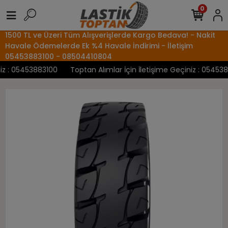
0
1500 TL ve Üzeri Tüm Alışverişlerde Kargo Bedava! - Nakit
Havale Ödemelerde Ek %4 Havale İndirimi - İletişim
05453883100 - 08504410804
 : 05453883100
Toptan Alımlar İçin İletişime Geçiniz : 05453883