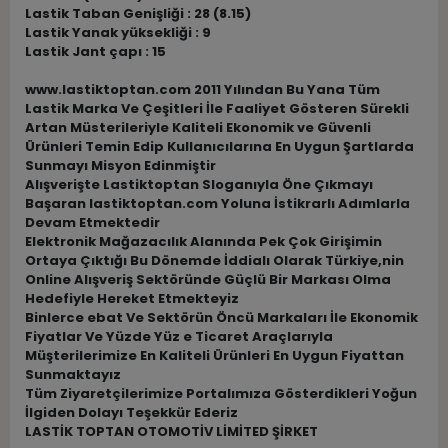
Lastik Taban Genişliği : 28 (8.15)
Lastik Yanak yüksekliği : 9
Lastik Jant çapı : 15
www.lastiktoptan.com 2011 Yılından Bu Yana Tüm
Lastik Marka Ve Çeşitleri İle Faaliyet Gösteren Sürekli
Artan Müsterileriyle Kaliteli Ekonomik ve Güvenli
Ürünleri Temin Edip Kullanıcılarına En Uygun Şartlarda
Sunmayı Misyon Edinmiştir
Alışverişte Lastiktoptan Sloganıyla Öne Çıkmayı
Başaran lastiktoptan.com Yoluna İstikrarlı Adımlarla
Devam Etmektedir
Elektronik Mağazacılık Alanında Pek Çok Girişimin
Ortaya Çıktığı Bu Dönemde İddialı Olarak Türkiye,nin
Online Alışveriş Sektöründe Güçlü Bir Markası Olma
Hedefiyle Hereket Etmekteyiz
Binlerce ebat Ve Sektörün Öncü Markaları İle Ekonomik
Fiyatlar Ve Yüzde Yüz e Ticaret Araçlarıyla
Müşterilerimize En Kaliteli Ürünleri En Uygun Fiyattan
Sunmaktayız
Tüm Ziyaretçilerimize Portalımıza Gösterdikleri Yoğun
İlgiden Dolayı Teşekkür Ederiz
LASTİK TOPTAN OTOMOTİV LİMİTED ŞİRKET