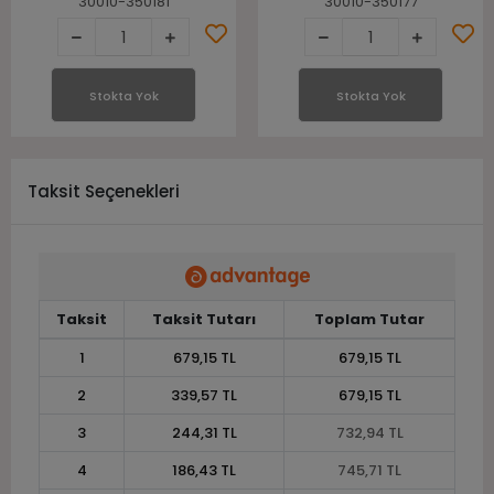
30010-350181
30010-350177
Stokta Yok
Stokta Yok
Taksit Seçenekleri
Taksit
Taksit Tutarı
Toplam Tutar
1
679,15 TL
679,15 TL
2
339,57 TL
679,15 TL
3
244,31 TL
732,94 TL
4
186,43 TL
745,71 TL