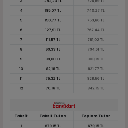
3
242,23 TL
726,69 TL
4
185,07 TL
740,27 TL
5
150,77 TL
753,86 TL
6
127,91 TL
767,44 TL
7
111,57 TL
781,02 TL
8
99,33 TL
794,61 TL
9
89,80 TL
808,19 TL
10
82,18 TL
821,77 TL
11
75,32 TL
828,56 TL
12
70,18 TL
842,15 TL
Taksit
Taksit Tutarı
Toplam Tutar
1
679,15 TL
679,15 TL