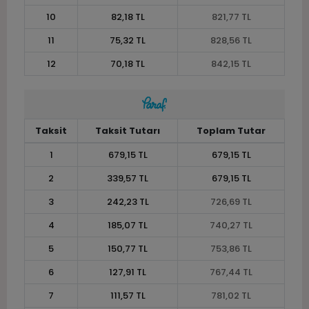
10
82,18 TL
821,77 TL
11
75,32 TL
828,56 TL
12
70,18 TL
842,15 TL
Taksit
Taksit Tutarı
Toplam Tutar
1
679,15 TL
679,15 TL
2
339,57 TL
679,15 TL
3
242,23 TL
726,69 TL
4
185,07 TL
740,27 TL
5
150,77 TL
753,86 TL
6
127,91 TL
767,44 TL
7
111,57 TL
781,02 TL