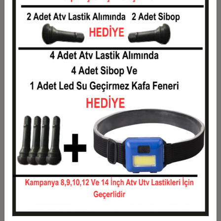
Taksit
Taksit Tutarı
Toplam Tutar
1
679,15 TL
679,15 TL
2
339,57 TL
679,15 TL
3
242,23 TL
726,69 TL
4
185,07 TL
740,27 TL
5
150,77 TL
753,86 TL
6
127,91 TL
767,44 TL
7
111,57 TL
781,02 TL
8
99,33 TL
794,61 TL
9
89,80 TL
808,19 TL
10
82,18 TL
821,77 TL
11
75,32 TL
828,56 TL
12
70,18 TL
842,15 TL