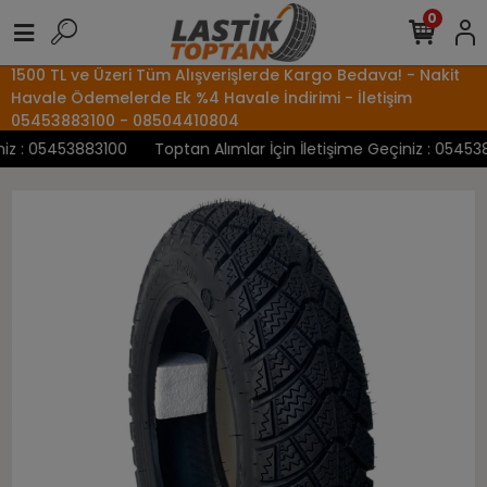
0
1500 TL ve Üzeri Tüm Alışverişlerde Kargo Bedava! - Nakit
Havale Ödemelerde Ek %4 Havale İndirimi - İletişim
05453883100 - 08504410804
z : 05453883100
Toptan Alımlar İçin İletişime Geçiniz : 0545388