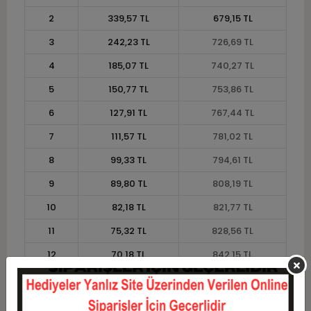
2
339,57 TL
679,15 TL
3
242,23 TL
726,69 TL
4
185,07 TL
740,27 TL
5
150,77 TL
753,86 TL
6
127,91 TL
767,44 TL
7
111,57 TL
781,02 TL
8
99,33 TL
794,61 TL
9
89,80 TL
808,19 TL
10
82,18 TL
821,77 TL
11
75,32 TL
828,56 TL
12
70,18 TL
842,15 TL