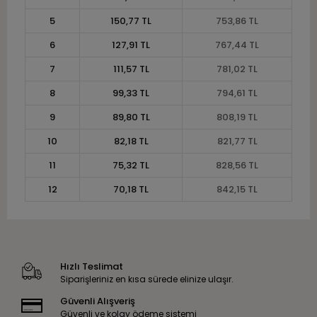
5
150,77 TL
753,86 TL
6
127,91 TL
767,44 TL
7
111,57 TL
781,02 TL
8
99,33 TL
794,61 TL
9
89,80 TL
808,19 TL
10
82,18 TL
821,77 TL
11
75,32 TL
828,56 TL
12
70,18 TL
842,15 TL
Hızlı Teslimat
Siparişleriniz en kısa sürede elinize ulaşır.
Güvenli Alışveriş
Güvenli ve kolay ödeme sistemi