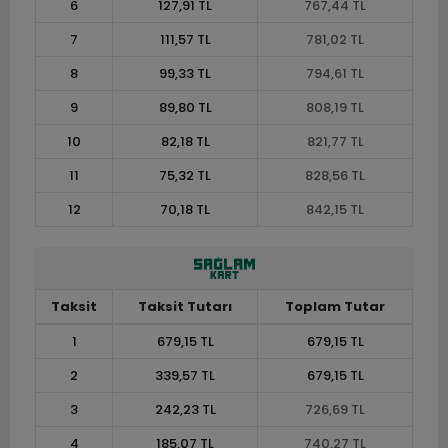
6
127,91 TL
767,44 TL
7
111,57 TL
781,02 TL
8
99,33 TL
794,61 TL
9
89,80 TL
808,19 TL
10
82,18 TL
821,77 TL
11
75,32 TL
828,56 TL
12
70,18 TL
842,15 TL
Taksit
Taksit Tutarı
Toplam Tutar
1
679,15 TL
679,15 TL
2
339,57 TL
679,15 TL
3
242,23 TL
726,69 TL
4
185,07 TL
740,27 TL