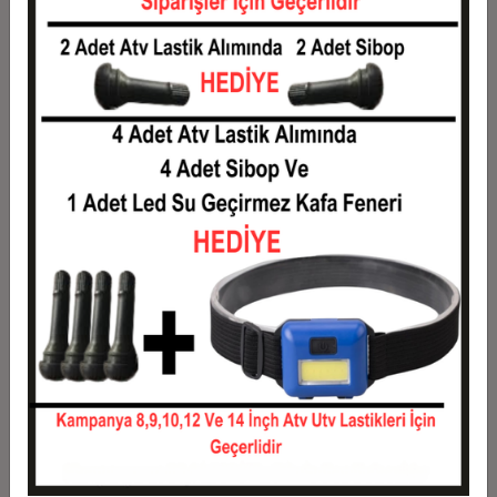
Taksit
Taksit Tutarı
Toplam Tutar
1
577,15 TL
577,15 TL
2
288,57 TL
577,15 TL
3
205,85 TL
617,55 TL
4
157,27 TL
629,09 TL
5
128,13 TL
640,64 TL
6
108,70 TL
652,18 TL
7
94,82 TL
663,72 TL
8
84,41 TL
675,27 TL
9
76,31 TL
686,81 TL
10
69,84 TL
698,35 TL
11
64,01 TL
704,12 TL
12
59,64 TL
715,67 TL