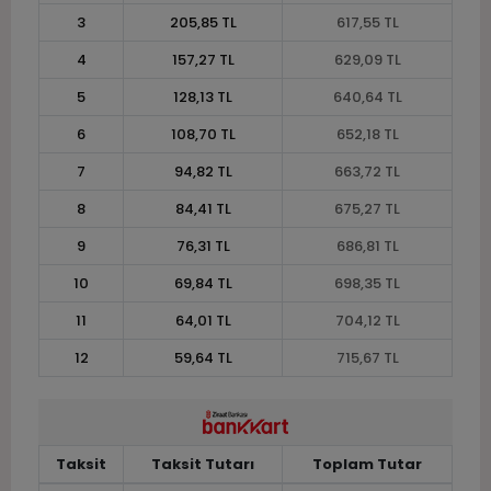
3
205,85 TL
617,55 TL
4
157,27 TL
629,09 TL
5
128,13 TL
640,64 TL
6
108,70 TL
652,18 TL
7
94,82 TL
663,72 TL
8
84,41 TL
675,27 TL
9
76,31 TL
686,81 TL
10
69,84 TL
698,35 TL
11
64,01 TL
704,12 TL
12
59,64 TL
715,67 TL
Taksit
Taksit Tutarı
Toplam Tutar