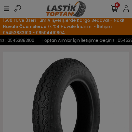
0
1500 TL ve Üzeri Tüm Alışverişlerde Kargo Bedava! - Nakit
Havale Ödemelerde Ek %4 Havale İndirimi - İletişim
05453883100 - 08504410804
z : 05453883100
Toptan Alımlar İçin İletişime Geçiniz : 0545388