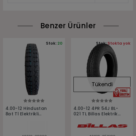
Benzer Ürünler
Stok:
20
Stok:
Stokta yok
Tükendi
Sepete Ekle
Stokta Yok
4.00-12 Hindustan
4.00-12 4PR 54J BL-
8pt Tl Elektrikli
021 TL Billas Elektrikli
Scooter Motosiklet
Scooter Motosiklet
Lastiği
Lastiği