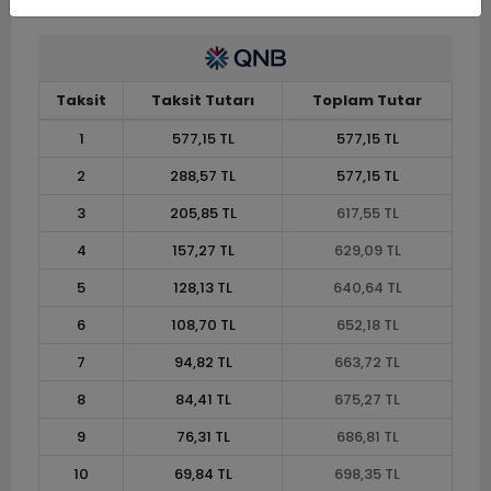
Taksit
Taksit Tutarı
Toplam Tutar
1
577,15 TL
577,15 TL
2
288,57 TL
577,15 TL
3
205,85 TL
617,55 TL
4
157,27 TL
629,09 TL
5
128,13 TL
640,64 TL
6
108,70 TL
652,18 TL
7
94,82 TL
663,72 TL
8
84,41 TL
675,27 TL
9
76,31 TL
686,81 TL
10
69,84 TL
698,35 TL