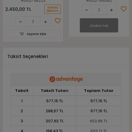
40012-38223
40012-350182
KARGO
2.450,00 TL
BEDAVA
Stokta Yok
Sepete Ekle
Taksit Seçenekleri
Taksit
Taksit Tutarı
Toplam Tutar
1
577,15 TL
577,15 TL
2
288,57 TL
577,15 TL
3
207,62 TL
622,86 TL
4
158,43 TL
633,71 TL