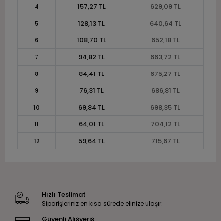
4
157,27 TL
629,09 TL
5
128,13 TL
640,64 TL
6
108,70 TL
652,18 TL
7
94,82 TL
663,72 TL
8
84,41 TL
675,27 TL
9
76,31 TL
686,81 TL
10
69,84 TL
698,35 TL
11
64,01 TL
704,12 TL
12
59,64 TL
715,67 TL
Hızlı Teslimat
Siparişleriniz en kısa sürede elinize ulaşır.
Güvenli Alışveriş