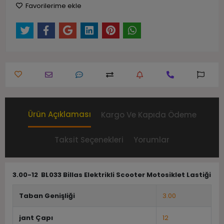
Favorilerime ekle
Ürün Açıklaması
Kargo Ve Kapıda Ödeme
Taksit Seçenekleri
Yorumlar
3.00-12 BL033 Billas Elektrikli Scooter Motosiklet Lastiği
Taban Genişliği
3.00
jant Çapı
12