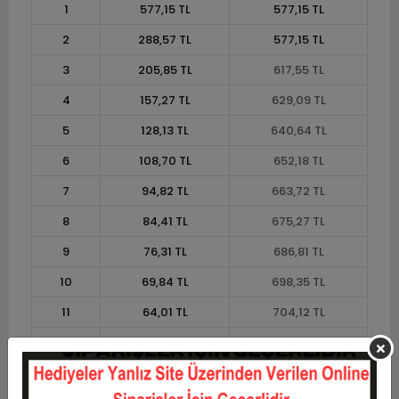
1
577,15 TL
577,15 TL
2
288,57 TL
577,15 TL
3
205,85 TL
617,55 TL
4
157,27 TL
629,09 TL
5
128,13 TL
640,64 TL
6
108,70 TL
652,18 TL
7
94,82 TL
663,72 TL
8
84,41 TL
675,27 TL
9
76,31 TL
686,81 TL
10
69,84 TL
698,35 TL
11
64,01 TL
704,12 TL
12
59,64 TL
715,67 TL