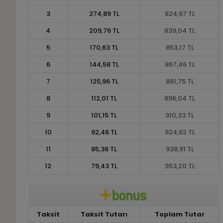
3
274,89 TL
824,67 TL
4
209,76 TL
839,04 TL
5
170,63 TL
853,17 TL
6
144,58 TL
867,46 TL
7
125,96 TL
881,75 TL
8
112,01 TL
896,04 TL
9
101,15 TL
910,33 TL
10
92,46 TL
924,62 TL
11
85,36 TL
938,91 TL
12
79,43 TL
953,20 TL
Taksit
Taksit Tutarı
Toplam Tutar