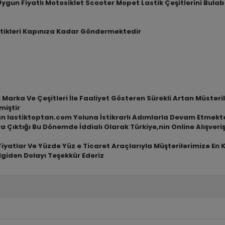
 Uygun Fiyatlı Motosiklet Scooter Mopet Lastik Çeşitlerini Bula
tikleri Kapınıza Kadar Göndermektedir
arka Ve Çeşitleri İle Faaliyet Gösteren Sürekli Artan Müsterile
miştir
an lastiktoptan.com Yoluna İstikrarlı Adımlarla Devam Etmekt
a Çıktığı Bu Dönemde İddialı Olarak Türkiye,nin Online Alışve
iyatlar Ve Yüzde Yüz e Ticaret Araçlarıyla Müşterilerimize En 
lgiden Dolayı Teşekkür Ederiz