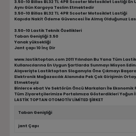
3.50-10 Billas BL32 TL 4PR Scooter Motosiklet Lastiği En
Aynı Gün Kargoya Teslim Etmektedir
3.50-10 Billas BL32 TL 4PR Scooter Motosiklet Lastiği
Kapıda Nakit Ödeme Güvencesi İle Almış Olduğunuz Las
3.50-10 Lastik Teknik Özellikleri
Taban Genişliği 3.50
Yanak yüksekliği
Jant çapı 10 İnç Dir
www.lastiktoptan.com 2011 Yılından Bu Yana Tüm Lastik M
Kullanıcılarına En Uygun Şartlarda Sunmayı Misyon Edin
Alışverişte Lastiktoptan Sloganıyla Öne Çıkmayı Başar
Elektronik Mağazacılık Alanında Pek Çok Girişimin Ortay
Etmekteyiz
Binlerce ebat Ve Sektörün Öncü Markaları İle Ekonomik F
Tüm Ziyaretçilerimize Portalımıza Gösterdikleri Yoğun İ
LASTİK TOPTAN OTOMOTİV LİMİTED ŞİRKET
Taban Genişliği
jant Çapı