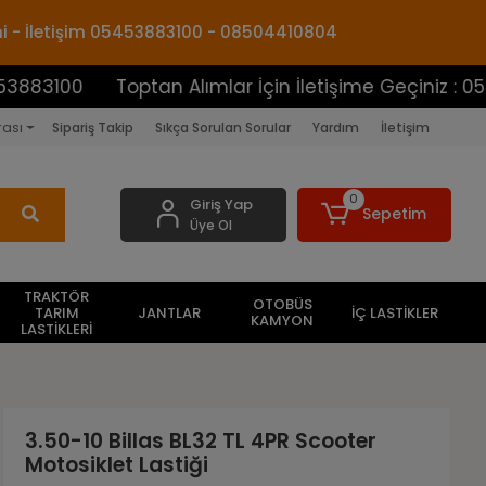
mi - İletişim 05453883100 - 08504410804
0
Toptan Alımlar İçin İletişime Geçiniz : 05453883
rası
Sipariş Takip
Sıkça Sorulan Sorular
Yardım
İletişim
0
Giriş Yap
Sepetim
Üye Ol
TRAKTÖR
OTOBÜS
TARIM
JANTLAR
İÇ LASTİKLER
KAMYON
LASTİKLERİ
3.50-10 Billas BL32 TL 4PR Scooter
Motosiklet Lastiği