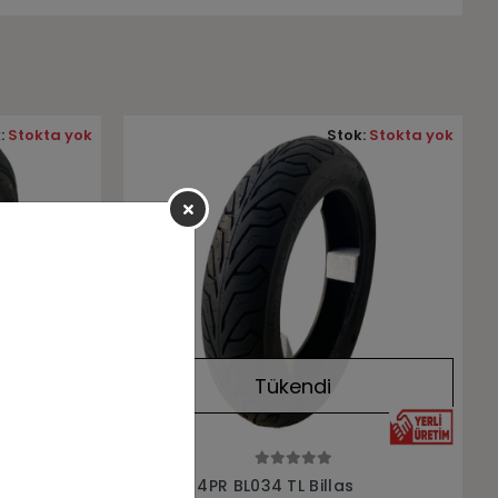
:
Stokta yok
Stok:
Stokta yok
Tükendi
Stokta Yok
Scooter
3.50-10 4PR BL034 TL Billas