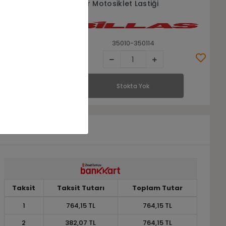
Scooter Motosiklet Lastiği
35010-350114
Stokta Yok
Taksit
Taksit Tutarı
Toplam Tutar
1
764,15 TL
764,15 TL
2
382,07 TL
764,15 TL