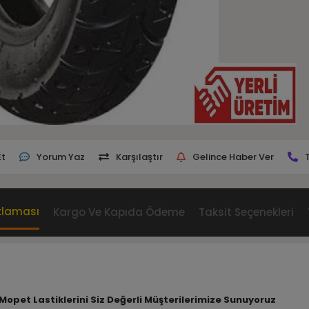
Et
Yorum Yaz
Karşılaştır
Gelince Haber Ver
klaması
Kargo Ve Kapıda Ödeme
Taksit Seçenekleri
 Mopet Lastiklerini Siz Değerli Müşterilerimize Sunuyoruz