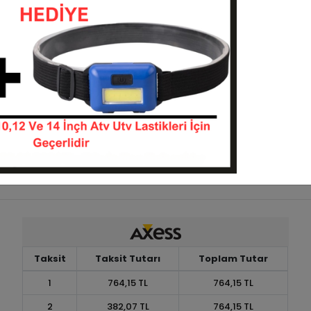
osiklet Lastiği
Motosiklet Lastiği
35010-350180
35010-350119
Stokta Yok
Stokta Yok
Taksit
Taksit Tutarı
Toplam Tutar
1
764,15 TL
764,15 TL
2
382,07 TL
764,15 TL