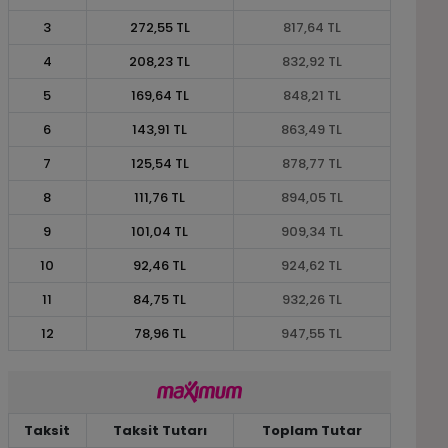
3
272,55 TL
817,64 TL
4
208,23 TL
832,92 TL
5
169,64 TL
848,21 TL
6
143,91 TL
863,49 TL
7
125,54 TL
878,77 TL
8
111,76 TL
894,05 TL
9
101,04 TL
909,34 TL
10
92,46 TL
924,62 TL
11
84,75 TL
932,26 TL
12
78,96 TL
947,55 TL
Taksit
Taksit Tutarı
Toplam Tutar