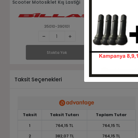
Scooter Motosiklet Kış Lastiği
Scooter Mot
35010-390101
Stokta Yok
Taksit Seçenekleri
Taksit
Taksit Tutarı
Toplam Tutar
1
764,15 TL
764,15 TL
2
382,07 TL
764,15 TL