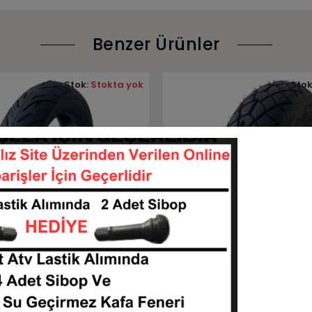
Benzer Ürünler
Stok:
Stokta yok
Stok
Tükendi
Tükendi
Stokta Yok
Stokta Yok
 51J BL086 TL Billas
3.50-10 4PR BL35 TL Billas 