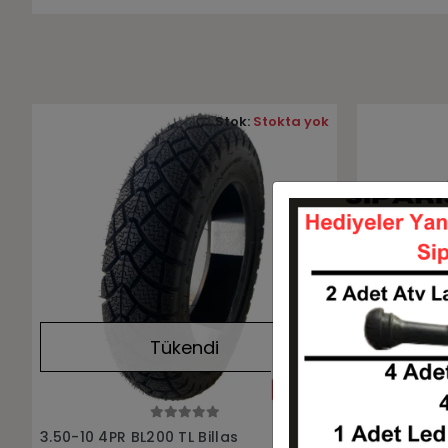
Stok:
Stokta yok
Tükendi
Stokta Yok
3.50-10 4PR BL200 TL Billas
3.50-10 4PR