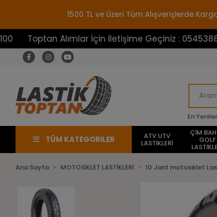
1500 TL ve Üzeri Tüm Alışverişlerde Ka
optan Alımlar İçin İletişime Geçiniz : 05453883100
En Yenile
ÇİM BA
ATV UTV
TÜM KATEGORİLER
GOLF
LASTİKLERİ
LASTİKLE
Ana Sayfa
MOTOSİKLET LASTİKLERİ
10 Jant motosiklet Last