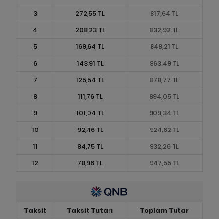
3
272,55 TL
817,64 TL
4
208,23 TL
832,92 TL
5
169,64 TL
848,21 TL
6
143,91 TL
863,49 TL
7
125,54 TL
878,77 TL
8
111,76 TL
894,05 TL
9
101,04 TL
909,34 TL
10
92,46 TL
924,62 TL
11
84,75 TL
932,26 TL
12
78,96 TL
947,55 TL
Taksit
Taksit Tutarı
Toplam Tutar