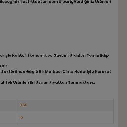
bileceginiz Lastiktoptan.com Sipariş Verdiğiniz Ürünleri
riyle Kaliteli Ekonomik ve Güvenli Ürünleri Temin Edip
edir
riş Sektöründe Güçlü Bir Markası Olma Hedefiyle Hereket
Kaliteli Ürünleri En Uygun Fiyattan Sunmaktayız
3.50
10