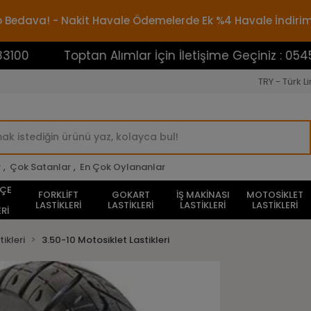
rgo Bedava! - Nakit Havale Ödemelerde Ek %4 Havale İndiri
Toptan Alımlar İçin İletişime Geçiniz : 0545388310
TRY - Türk Li
r
,
Çok Satanlar
,
En Çok Oylananlar
HÇE
FORKLİFT
GOKART
İŞ MAKİNASI
MOTOSİKLET
LASTİKLERİ
LASTİKLERİ
LASTİKLERİ
LASTİKLERİ
Rİ
ikleri
3.50-10 Motosiklet Lastikleri