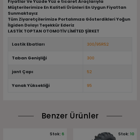
Fiyatlar Ve Yüzde Yüz e ticaret Araçlarıyla
Müşterilerimize En Kaliteli Ürünleri En Uygun Fiyattan
Sunmaktayız
Tüm Ziyaretçilerimize Portalımıza Gösterdikleri Yoğun
İlgiden Dolayı Teşekkür Ederiz
LASTİK TOPTAN OTOMOTİV LİMİTED ŞİRKET
Lastik Ebatları
300/95R52
Taban Genişliği
300
jant Çapı
52
Yanak Yüksekliği
95
Benzer Ürünler
Stok:
6
Stok:
10