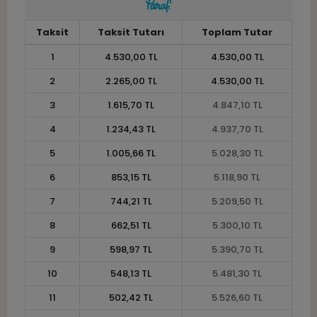
Taksit
Taksit Tutarı
Toplam Tutar
1
4.530,00 TL
4.530,00 TL
2
2.265,00 TL
4.530,00 TL
3
1.615,70 TL
4.847,10 TL
4
1.234,43 TL
4.937,70 TL
5
1.005,66 TL
5.028,30 TL
6
853,15 TL
5.118,90 TL
7
744,21 TL
5.209,50 TL
8
662,51 TL
5.300,10 TL
9
598,97 TL
5.390,70 TL
10
548,13 TL
5.481,30 TL
11
502,42 TL
5.526,60 TL