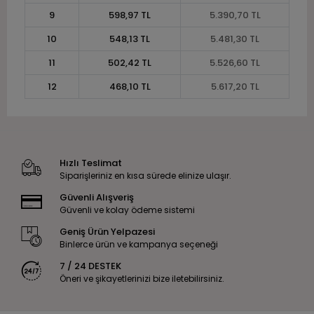
9
598,97 TL
5.390,70 TL
10
548,13 TL
5.481,30 TL
11
502,42 TL
5.526,60 TL
12
468,10 TL
5.617,20 TL
Hızlı Teslimat
Siparişleriniz en kısa sürede elinize ulaşır.
Güvenli Alışveriş
Güvenli ve kolay ödeme sistemi
Geniş Ürün Yelpazesi
Binlerce ürün ve kampanya seçeneği
7 / 24 DESTEK
Öneri ve şikayetlerinizi bize iletebilirsiniz.