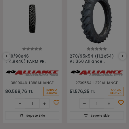
Sepete Ekle
Sepete Ekle
380/90R46
270/95R54 (11.2R54)
(14.9R46) FARM PRO
AL 350 Alliance
RADIAL 90 Alliance
Traktör İlaçlama
Traktör İlaçlama
Süne Lastiği
Süne Lastiği
3809046-L388ALLIANCE
2709554-L279ALLIANCE
KARGO
KARGO
80.568,76 TL
51.576,25 TL
BEDAVA
BEDAVA
Sepete Ekle
Sepete Ekle