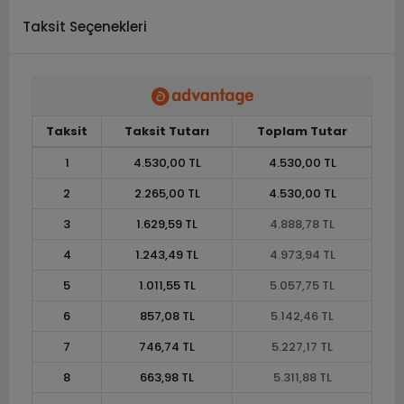
Taksit Seçenekleri
Taksit
Taksit Tutarı
Toplam Tutar
1
4.530,00 TL
4.530,00 TL
2
2.265,00 TL
4.530,00 TL
3
1.629,59 TL
4.888,78 TL
4
1.243,49 TL
4.973,94 TL
5
1.011,55 TL
5.057,75 TL
6
857,08 TL
5.142,46 TL
7
746,74 TL
5.227,17 TL
8
663,98 TL
5.311,88 TL