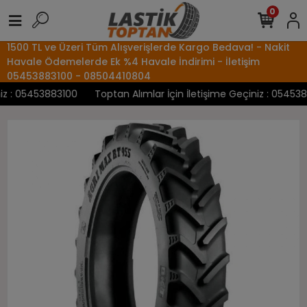
0
1500 TL ve Üzeri Tüm Alışverişlerde Kargo Bedava! - Nakit
Havale Ödemelerde Ek %4 Havale İndirimi - İletişim
05453883100 - 08504410804
 : 05453883100
Toptan Alımlar İçin İletişime Geçiniz : 05453883