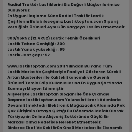
Radial Traktör Lastiklerini Siz Değerli Müşterilerimize
Sunuyoruz
En Uygun İlaçlama Süne Radial Traktör Lastik
Çeşitlerini Bulabileceginiz Lastiktoptan.com Sipariş
Verdiğiniz Ürünleri Aynı Gün Kargoya Teslim Etmektedir
300/95R52 (12.4R52) Lastik Teknik Özellikleri
Lastik Taban Genişliği : 300
Lastik Yanak yüksekliği : 95
Lastik Jant çapı : 52
www.lastiktoptan.com 2011 Yılından Bu Yana Tüm
Lastik Marka Ve Çeşitleriyle Faaliyet Gösteren Sürekli
Artan Müsterileri İle Kaliteli Ekonomik ve Güvenli
Ürünleri Temin Edip Kullanıcılarına En Uygun Şartlarda
Sunmayı Misyon Edinmiştir
Alışverişte Lastiktoptan Sloganı İle Öne Çıkmayı
Başaran lastiktoptan.com Yoluna İstikrarlı Adımlarla
Devam Etmektedir Elektronik Mağazacılık Alanında Pek
Çok Girişimin Ortaya Çıktığı Bu Dönemde İddialı Olarak
Türkiye,nin Online Alışveriş Sektöründe Güçlü Bir
Markası Olma Hedefiyle Hereket Etmekteyiz
Binlerce Ebat Ve Sektörün Öncü Markaları İle Ekonomik