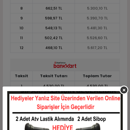
8
662,51 TL
5.300,10 TL
9
598,97 TL
5.390,70 TL
10
548,13 TL
5.481,30 TL
11
502,42 TL
5.526,60 TL
12
468,10 TL
5.617,20 TL
Taksit
Taksit Tutarı
Toplam Tutar
1
4.530,00 TL
4.530,00 TL
2
2.265,00 TL
4.530,00 TL
3
1.615,70 TL
4.847,10 TL
4
1.234,43 TL
4.937,70 TL
5
1.005,66 TL
5.028,30 TL