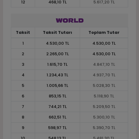
12
468,10 TL
5.617,20 TL
Taksit
Taksit Tutarı
Toplam Tutar
1
4.530,00 TL
4.530,00 TL
2
2.265,00 TL
4.530,00 TL
3
1.615,70 TL
4.847,10 TL
4
1.234,43 TL
4.937,70 TL
5
1.005,66 TL
5.028,30 TL
6
853,15 TL
5.118,90 TL
7
744,21 TL
5.209,50 TL
8
662,51 TL
5.300,10 TL
9
598,97 TL
5.390,70 TL
10
548,13 TL
5.481,30 TL