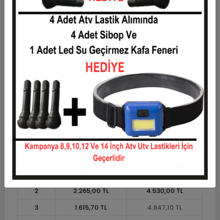
6
853,15 TL
5.118,90 TL
7
744,21 TL
5.209,50 TL
8
662,51 TL
5.300,10 TL
9
598,97 TL
5.390,70 TL
10
548,13 TL
5.481,30 TL
11
502,42 TL
5.526,60 TL
12
468,10 TL
5.617,20 TL
Taksit
Taksit Tutarı
Toplam Tutar
1
4.530,00 TL
4.530,00 TL
2
2.265,00 TL
4.530,00 TL
3
1.615,70 TL
4.847,10 TL