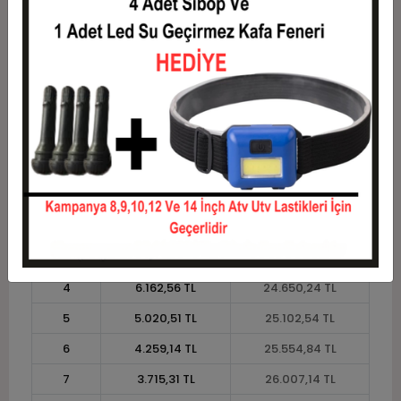
10
2.736,40 TL
27.364,03 TL
11
2.508,20 TL
27.590,18 TL
12
2.336,87 TL
28.042,48 TL
Taksit
Taksit Tutarı
Toplam Tutar
1
22.614,90 TL
22.614,90 TL
2
11.307,45 TL
22.614,90 TL
3
8.065,98 TL
24.197,95 TL
4
6.162,56 TL
24.650,24 TL
5
5.020,51 TL
25.102,54 TL
6
4.259,14 TL
25.554,84 TL
7
3.715,31 TL
26.007,14 TL