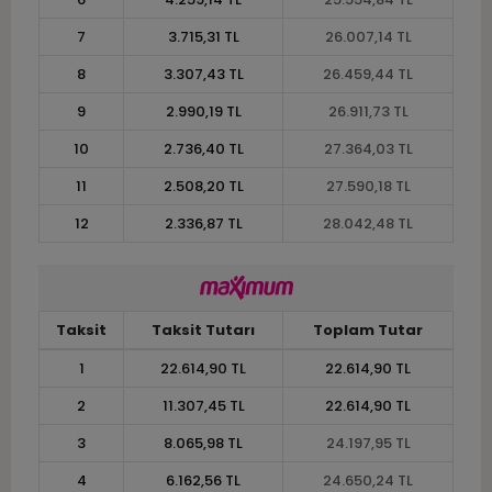
7
3.715,31 TL
26.007,14 TL
8
3.307,43 TL
26.459,44 TL
9
2.990,19 TL
26.911,73 TL
10
2.736,40 TL
27.364,03 TL
11
2.508,20 TL
27.590,18 TL
12
2.336,87 TL
28.042,48 TL
Taksit
Taksit Tutarı
Toplam Tutar
1
22.614,90 TL
22.614,90 TL
2
11.307,45 TL
22.614,90 TL
3
8.065,98 TL
24.197,95 TL
4
6.162,56 TL
24.650,24 TL