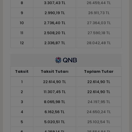
8
3.307,43 TL
26.459,44 TL
9
2.990,19 TL
26.911,73 TL
10
2.736,40 TL
27.364,03 TL
11
2.508,20 TL
27.590,18 TL
12
2.336,87 TL
28.042,48 TL
Taksit
Taksit Tutarı
Toplam Tutar
1
22.614,90 TL
22.614,90 TL
2
11.307,45 TL
22.614,90 TL
3
8.065,98 TL
24.197,95 TL
4
6.162,56 TL
24.650,24 TL
5
5.020,51 TL
25.102,54 TL
6
4.259,14 TL
25.554,84 TL