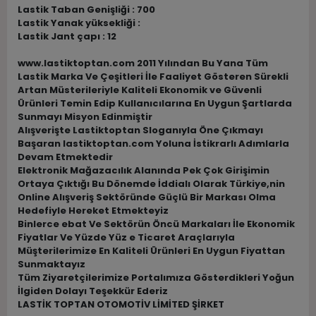
Lastik Taban Genişliği : 700
Lastik Yanak yüksekliği :
Lastik Jant çapı : 12
www.lastiktoptan.com 2011 Yılından Bu Yana Tüm
Lastik Marka Ve Çeşitleri İle Faaliyet Gösteren Sürekli
Artan Müsterileriyle Kaliteli Ekonomik ve Güvenli
Ürünleri Temin Edip Kullanıcılarına En Uygun Şartlarda
Sunmayı Misyon Edinmiştir
Alışverişte Lastiktoptan Sloganıyla Öne Çıkmayı
Başaran lastiktoptan.com Yoluna İstikrarlı Adımlarla
Devam Etmektedir
Elektronik Mağazacılık Alanında Pek Çok Girişimin
Ortaya Çıktığı Bu Dönemde İddialı Olarak Türkiye,nin
Online Alışveriş Sektöründe Güçlü Bir Markası Olma
Hedefiyle Hereket Etmekteyiz
Binlerce ebat Ve Sektörün Öncü Markaları İle Ekonomik
Fiyatlar Ve Yüzde Yüz e Ticaret Araçlarıyla
Müşterilerimize En Kaliteli Ürünleri En Uygun Fiyattan
Sunmaktayız
Tüm Ziyaretçilerimize Portalımıza Gösterdikleri Yoğun
İlgiden Dolayı Teşekkür Ederiz
LASTİK TOPTAN OTOMOTİV LİMİTED ŞİRKET