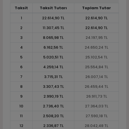
Taksit
Taksit Tutarı
Toplam Tutar
1
22.614,90 TL
22.614,90 TL
2
11.307,45 TL
22.614,90 TL
3
8.065,98 TL
24.197,95 TL
4
6.162,56 TL
24.650,24 TL
5
5.020,51 TL
25.102,54 TL
6
4.259,14 TL
25.554,84 TL
7
3.715,31 TL
26.007,14 TL
8
3.307,43 TL
26.459,44 TL
9
2.990,19 TL
26.911,73 TL
10
2.736,40 TL
27.364,03 TL
11
2.508,20 TL
27.590,18 TL
12
2.336,87 TL
28.042,48 TL