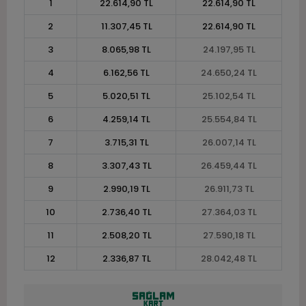
1
22.614,90 TL
22.614,90 TL
2
11.307,45 TL
22.614,90 TL
3
8.065,98 TL
24.197,95 TL
4
6.162,56 TL
24.650,24 TL
5
5.020,51 TL
25.102,54 TL
6
4.259,14 TL
25.554,84 TL
7
3.715,31 TL
26.007,14 TL
8
3.307,43 TL
26.459,44 TL
9
2.990,19 TL
26.911,73 TL
10
2.736,40 TL
27.364,03 TL
11
2.508,20 TL
27.590,18 TL
12
2.336,87 TL
28.042,48 TL