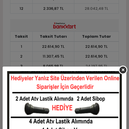
12
2.336,87 TL
28.042,48 TL
Taksit
Taksit Tutarı
Toplam Tutar
1
22.614,90 TL
22.614,90 TL
2
11.307,45 TL
22.614,90 TL
3
8.065,98 TL
24.197,95 TL
4
6.162,56 TL
24.650,24 TL
5
5.020,51 TL
25.102,54 TL
6
4.259,14 TL
25.554,84 TL
7
3.715,31 TL
26.007,14 TL
8
3.307,43 TL
26.459,44 TL
9
2.990,19 TL
26.911,73 TL