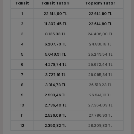
Taksit
Taksit Tutarı
Toplam Tutar
1
22.614,90 TL
22.614,90 TL
2
11.307,45 TL
22.614,90 TL
3
8.135,33 TL
24.406,00 TL
4
6.207,79 TL
24.831,16 TL
5
5.049,91 TL
25.249,54 TL
6
4.278,74 TL
25.672,44 TL
7
3.727,91 TL
26.095,34 TL
8
3.314,78 TL
26.518,23 TL
9
2.993,46 TL
26.941,13 TL
10
2.736,40 TL
27.364,03 TL
11
2.526,08 TL
27.786,93 TL
12
2.350,82 TL
28.209,83 TL