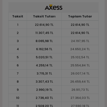
Taksit
Taksit Tutarı
Toplam Tutar
1
22.614,90 TL
22.614,90 TL
2
11.307,45 TL
22.614,90 TL
3
8.065,98 TL
24.197,95 TL
4
6.162,56 TL
24.650,24 TL
5
5.020,51 TL
25.102,54 TL
6
4.259,14 TL
25.554,84 TL
7
3.715,31 TL
26.007,14 TL
8
3.307,43 TL
26.459,44 TL
9
2.990,19 TL
26.911,73 TL
10
2.736,40 TL
27.364,03 TL
11
2.508,20 TL
27.590,18 TL