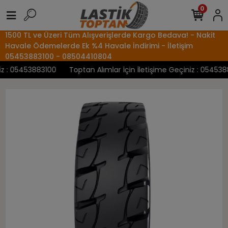
0
1500 TL ve Üzeri Tüm Alışverişlerde Kargo Bedava! - Nakit
Havale Ödemelerde Ek %4 Havale İndirimi - İletişim
05453883100 - 08504410804
 : 05453883100
Toptan Alımlar İçin İletişime Geçiniz : 05453883