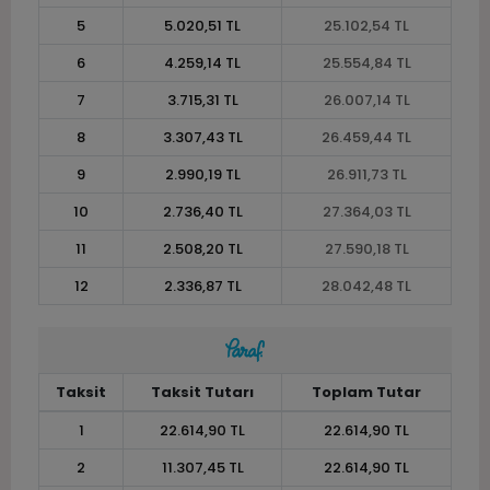
5
5.020,51 TL
25.102,54 TL
6
4.259,14 TL
25.554,84 TL
7
3.715,31 TL
26.007,14 TL
8
3.307,43 TL
26.459,44 TL
9
2.990,19 TL
26.911,73 TL
10
2.736,40 TL
27.364,03 TL
11
2.508,20 TL
27.590,18 TL
12
2.336,87 TL
28.042,48 TL
Taksit
Taksit Tutarı
Toplam Tutar
1
22.614,90 TL
22.614,90 TL
2
11.307,45 TL
22.614,90 TL