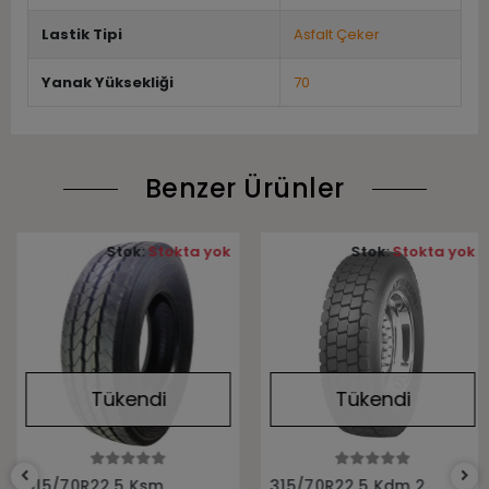
Lastik Tipi
Asfalt Çeker
Yanak Yüksekliği
70
Benzer Ürünler
Stok:
Stokta yok
Stok:
Stokta yok
Tükendi
Tükendi
Stokta Yok
Stokta Yok
315/70R22.5 Ksm
315/70R22.5 Kdm 2