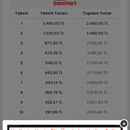
Taksit
Taksit Tutarı
Toplam Tutar
1
2.460,00 TL
2.460,00 TL
2
1.230,00 TL
2.460,00 TL
3
877,40 TL
2.632,20 TL
4
670,35 TL
2.681,40 TL
5
546,12 TL
2.730,60 TL
6
463,30 TL
2.779,80 TL
7
404,14 TL
2.829,00 TL
8
359,78 TL
2.878,20 TL
9
325,27 TL
2.927,40 TL
10
297,66 TL
2.976,60 TL
11
272,84 TL
3.001,20 TL