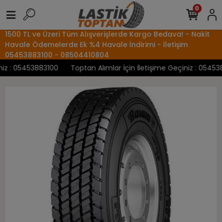
0
1500 TL ve Üzeri Tüm Alışverişlerde Kargo Bedava! - Nakit
Havale Ödemelerde Ek %4 Havale İndirimi - İletişim
05453883100 - 08504410804
z : 05453883100
Toptan Alımlar İçin İletişime Geçiniz : 0545388