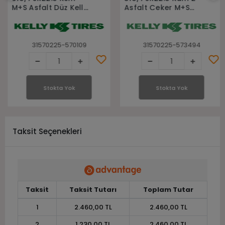
M+S Asfalt Düz Kelly
Asfalt Çeker M+S
Otobüs Lastiği
Kelly Otobüs Lastiği
31570225-570109
31570225-573494
Stokta Yok
Stokta Yok
Taksit Seçenekleri
Taksit
Taksit Tutarı
Toplam Tutar
1
2.460,00 TL
2.460,00 TL
2
1.230,00 TL
2.460,00 TL