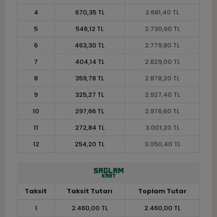
4
670,35 TL
2.681,40 TL
5
546,12 TL
2.730,60 TL
6
463,30 TL
2.779,80 TL
7
404,14 TL
2.829,00 TL
8
359,78 TL
2.878,20 TL
9
325,27 TL
2.927,40 TL
10
297,66 TL
2.976,60 TL
11
272,84 TL
3.001,20 TL
12
254,20 TL
3.050,40 TL
Taksit
Taksit Tutarı
Toplam Tutar
1
2.460,00 TL
2.460,00 TL