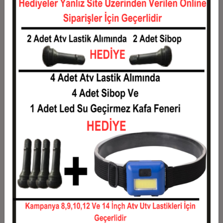
12
254,20 TL
3.050,40 TL
Taksit
Taksit Tutarı
Toplam Tutar
1
2.460,00 TL
2.460,00 TL
2
1.230,00 TL
2.460,00 TL
3
877,40 TL
2.632,20 TL
4
670,35 TL
2.681,40 TL
5
546,12 TL
2.730,60 TL
6
463,30 TL
2.779,80 TL
7
404,14 TL
2.829,00 TL
8
359,78 TL
2.878,20 TL
9
325,27 TL
2.927,40 TL
10
297,66 TL
2.976,60 TL