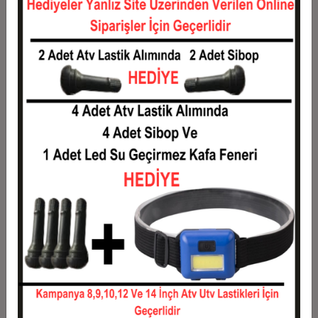
12
105,08 TL
1.261,02 TL
Taksit
Taksit Tutarı
Toplam Tutar
1
1.016,95 TL
1.016,95 TL
2
508,47 TL
1.016,95 TL
3
362,71 TL
1.088,13 TL
4
277,12 TL
1.108,47 TL
5
225,76 TL
1.128,81 TL
6
191,53 TL
1.149,15 TL
7
167,07 TL
1.169,49 TL
8
148,73 TL
1.189,83 TL
9
134,46 TL
1.210,17 TL
10
123,05 TL
1.230,51 TL