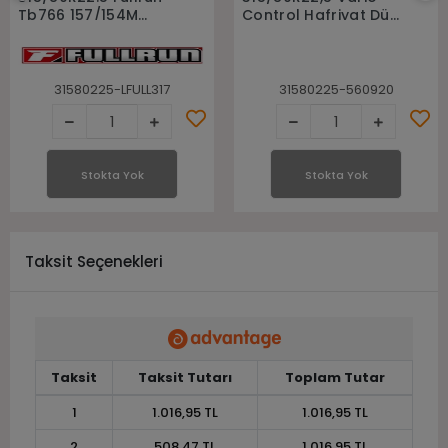
Tb766 157/154M
Control Hafriyat Düz
Asfalt Düz Otobüs
M+S Fulda Kamyon
Kamyon Lastiği
Lastiği
31580225-LFULL317
31580225-560920
Stokta Yok
Stokta Yok
Taksit Seçenekleri
Taksit
Taksit Tutarı
Toplam Tutar
1
1.016,95 TL
1.016,95 TL
2
508,47 TL
1.016,95 TL