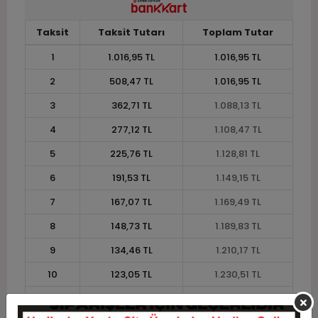
Taksit
Taksit Tutarı
Toplam Tutar
1
1.016,95 TL
1.016,95 TL
2
508,47 TL
1.016,95 TL
3
362,71 TL
1.088,13 TL
4
277,12 TL
1.108,47 TL
5
225,76 TL
1.128,81 TL
6
191,53 TL
1.149,15 TL
7
167,07 TL
1.169,49 TL
8
148,73 TL
1.189,83 TL
9
134,46 TL
1.210,17 TL
10
123,05 TL
1.230,51 TL
11
112,79 TL
1.240,68 TL