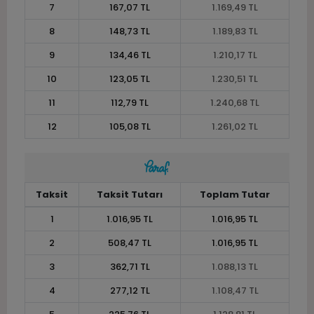
7
167,07 TL
1.169,49 TL
8
148,73 TL
1.189,83 TL
9
134,46 TL
1.210,17 TL
10
123,05 TL
1.230,51 TL
11
112,79 TL
1.240,68 TL
12
105,08 TL
1.261,02 TL
Taksit
Taksit Tutarı
Toplam Tutar
1
1.016,95 TL
1.016,95 TL
2
508,47 TL
1.016,95 TL
3
362,71 TL
1.088,13 TL
4
277,12 TL
1.108,47 TL