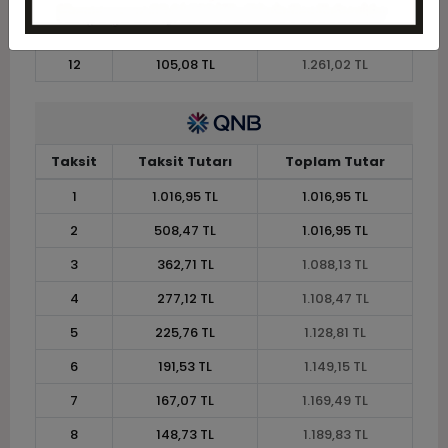
11
112,79 TL
1.240,68 TL
12
105,08 TL
1.261,02 TL
Taksit
Taksit Tutarı
Toplam Tutar
1
1.016,95 TL
1.016,95 TL
2
508,47 TL
1.016,95 TL
3
362,71 TL
1.088,13 TL
4
277,12 TL
1.108,47 TL
5
225,76 TL
1.128,81 TL
6
191,53 TL
1.149,15 TL
7
167,07 TL
1.169,49 TL
8
148,73 TL
1.189,83 TL