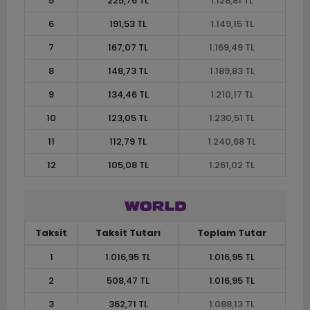
5
225,76 TL
1.128,81 TL
6
191,53 TL
1.149,15 TL
7
167,07 TL
1.169,49 TL
8
148,73 TL
1.189,83 TL
9
134,46 TL
1.210,17 TL
10
123,05 TL
1.230,51 TL
11
112,79 TL
1.240,68 TL
12
105,08 TL
1.261,02 TL
Taksit
Taksit Tutarı
Toplam Tutar
1
1.016,95 TL
1.016,95 TL
2
508,47 TL
1.016,95 TL
3
362,71 TL
1.088,13 TL