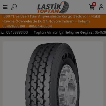
0
1500 TL ve Üzeri Tüm Alışverişlerde Kargo Bedava! - Nakit
Havale Ödemelerde Ek %4 Havale İndirimi - İletişim
05453883100 - 08504410804
z : 05453883100
Toptan Alımlar İçin İletişime Geçiniz : 0545388