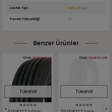
Lastik Tipi
Hafriyat Düz
Yanak Yüksekliği
80
Benzer Ürünler
Stok:
Stokta yok
Stok:
Stokta yok
Tükendi
Tükendi
Stokta Yok
Stokta Yok
315/80R22.5 Fullrun
315/80R22,5 Vario