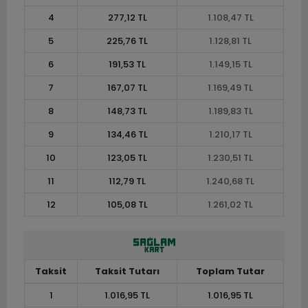
4
277,12 TL
1.108,47 TL
5
225,76 TL
1.128,81 TL
6
191,53 TL
1.149,15 TL
7
167,07 TL
1.169,49 TL
8
148,73 TL
1.189,83 TL
9
134,46 TL
1.210,17 TL
10
123,05 TL
1.230,51 TL
11
112,79 TL
1.240,68 TL
12
105,08 TL
1.261,02 TL
Taksit
Taksit Tutarı
Toplam Tutar
1
1.016,95 TL
1.016,95 TL