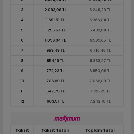
3
2.083,08 TL
6.249,23 TL
4
1.591,51 TL
6.366,04 TL
5
1.296,57 TL
6.482,84 TL
6
1.099,94 TL
6.599,65 TL
7
959,49 TL
6.716,46 TL
8
854,16 TL
6.833,27 TL
9
772,23 TL
6.950,08 TL
10
706,69 TL
7.066,88 TL
11
647,75 TL
7.125,29 TL
12
603,51 TL
7.242,10 TL
Taksit
Taksit Tutarı
Toplam Tutar