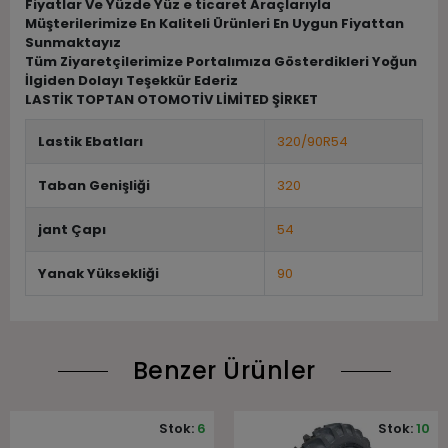
Fiyatlar Ve Yüzde Yüz e ticaret Araçlarıyla
Müşterilerimize En Kaliteli Ürünleri En Uygun Fiyattan
Sunmaktayız
Tüm Ziyaretçilerimize Portalımıza Gösterdikleri Yoğun
İlgiden Dolayı Teşekkür Ederiz
LASTİK TOPTAN OTOMOTİV LİMİTED ŞİRKET
Lastik Ebatları
320/90R54
Taban Genişliği
320
jant Çapı
54
Yanak Yüksekliği
90
Benzer Ürünler
Stok:
6
Stok:
10