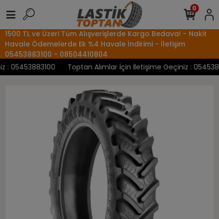
0
1500 TL ve Üzeri Tüm Alışverişlerde Kargo Bedava! - Nakit
Havale Ödemelerde Ek %4 Havale İndirimi - İletişim
05453883100 - 08504410804
 : 05453883100
Toptan Alımlar İçin İletişime Geçiniz : 0545388