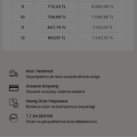
9
772,23 TL
6.950,08 TL
10
706,69 TL
7.066,88 TL
11
647,75 TL
7.125,29 TL
12
603,51 TL
7.242,10 TL
Hızlı Teslimat
Siparişleriniz en kısa sürede elinize ulaşır.
Güvenli Alışveriş
Güvenli ve kolay ödeme sistemi
Geniş Ürün Yelpazesi
Binlerce ürün ve kampanya seçeneği
7 / 24 DESTEK
Öneri ve şikayetlerinizi bize iletebilirsiniz.