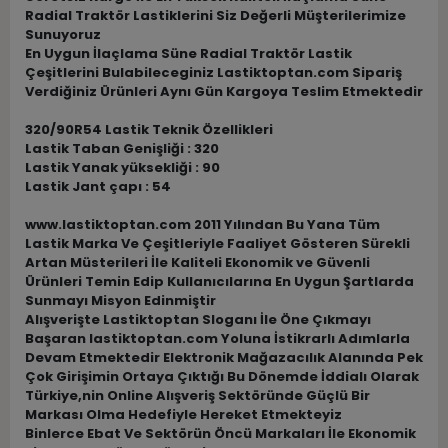
Radial Traktör Lastiklerini Siz Değerli Müşterilerimize
Sunuyoruz
En Uygun İlaçlama Süne Radial Traktör Lastik
Çeşitlerini Bulabileceginiz Lastiktoptan.com Sipariş
Verdiğiniz Ürünleri Aynı Gün Kargoya Teslim Etmektedir
320/90R54 Lastik Teknik Özellikleri
Lastik Taban Genişliği : 320
Lastik Yanak yüksekliği : 90
Lastik Jant çapı : 54
www.lastiktoptan.com 2011 Yılından Bu Yana Tüm
Lastik Marka Ve Çeşitleriyle Faaliyet Gösteren Sürekli
Artan Müsterileri İle Kaliteli Ekonomik ve Güvenli
Ürünleri Temin Edip Kullanıcılarına En Uygun Şartlarda
Sunmayı Misyon Edinmiştir
Alışverişte Lastiktoptan Sloganı İle Öne Çıkmayı
Başaran lastiktoptan.com Yoluna İstikrarlı Adımlarla
Devam Etmektedir Elektronik Mağazacılık Alanında Pek
Çok Girişimin Ortaya Çıktığı Bu Dönemde İddialı Olarak
Türkiye,nin Online Alışveriş Sektöründe Güçlü Bir
Markası Olma Hedefiyle Hereket Etmekteyiz
Binlerce Ebat Ve Sektörün Öncü Markaları İle Ekonomik