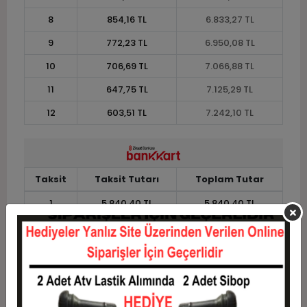
8
854,16 TL
6.833,27 TL
9
772,23 TL
6.950,08 TL
10
706,69 TL
7.066,88 TL
11
647,75 TL
7.125,29 TL
12
603,51 TL
7.242,10 TL
Taksit
Taksit Tutarı
Toplam Tutar
1
5.840,40 TL
5.840,40 TL
2
2.920,20 TL
5.840,40 TL
3
2.083,08 TL
6.249,23 TL
4
1.591,51 TL
6.366,04 TL
5
1.296,57 TL
6.482,84 TL