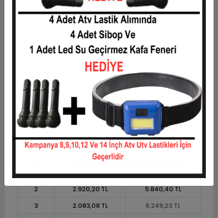
6
1.099,94 TL
6.599,65 TL
7
959,49 TL
6.716,46 TL
8
854,16 TL
6.833,27 TL
9
772,23 TL
6.950,08 TL
10
706,69 TL
7.066,88 TL
11
647,75 TL
7.125,29 TL
12
603,51 TL
7.242,10 TL
Taksit
Taksit Tutarı
Toplam Tutar
1
5.840,40 TL
5.840,40 TL
2
2.920,20 TL
5.840,40 TL
3
2.083,08 TL
6.249,23 TL