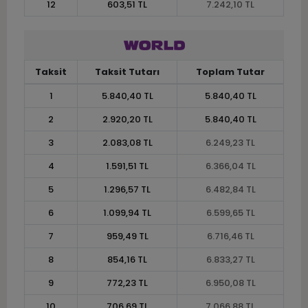
12
603,51 TL
7.242,10 TL
Taksit
Taksit Tutarı
Toplam Tutar
1
5.840,40 TL
5.840,40 TL
2
2.920,20 TL
5.840,40 TL
3
2.083,08 TL
6.249,23 TL
4
1.591,51 TL
6.366,04 TL
5
1.296,57 TL
6.482,84 TL
6
1.099,94 TL
6.599,65 TL
7
959,49 TL
6.716,46 TL
8
854,16 TL
6.833,27 TL
9
772,23 TL
6.950,08 TL
10
706,69 TL
7.066,88 TL