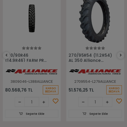
Sepete Ekle
Sepete Ekle
380/90R46
270/95R54 (11.2R54)
(14.9R46) FARM PRO
AL 350 Alliance
RADIAL 90 Alliance
Traktör İlaçlama
Traktör İlaçlama
Süne Lastiği
Süne Lastiği
3809046-L388ALLIANCE
2709554-L279ALLIANCE
KARGO
KARGO
80.568,76 TL
51.576,25 TL
BEDAVA
BEDAVA
Sepete Ekle
Sepete Ekle