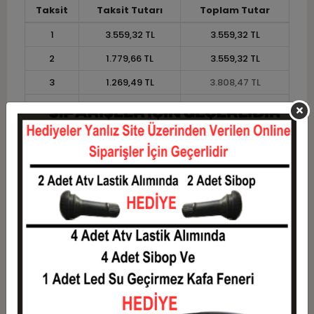
Taksit
Taksit Tutarı
Toplam Tutar
1
3.559,32 TL
3.559,32 TL
2
1.779,66 TL
3.559,32 TL
3
1.269,49 TL
3.808,47 TL
4
969,92 TL
3.879,66 TL
5
790,17 TL
3.950,85 TL
6
670,34 TL
4.022,03 TL
7
584,75 TL
4.093,22 TL
8
520,55 TL
4.164,41 TL
9
470,62 TL
4.235,59 TL
10
430,68 TL
4.306,78 TL
11
394,76 TL
4.342,37 TL
12
367,80 TL
4.413,56 TL