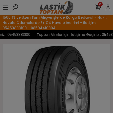
0
1500 TL ve Üzeri Tüm Alışverişlerde Kargo Bedava! - Nakit
Havale Ödemelerde Ek %4 Havale İndirimi - İletişim
05453883100 - 08504410804
iz : 05453883100
Toptan Alımlar İçin İletişime Geçiniz : 054538