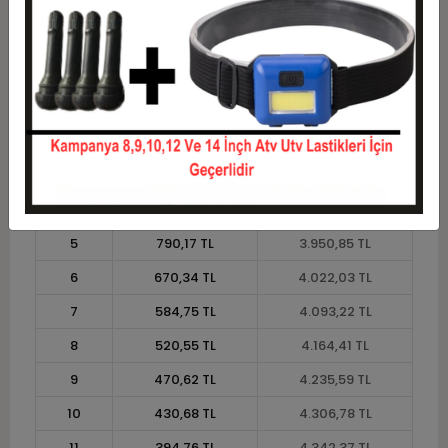
Taksit
Taksit Tutarı
Toplam Tutar
1
3.559,32 TL
3.559,32 TL
2
1.779,66 TL
3.559,32 TL
3
1.269,49 TL
3.808,47 TL
4
969,92 TL
3.879,66 TL
5
790,17 TL
3.950,85 TL
6
670,34 TL
4.022,03 TL
7
584,75 TL
4.093,22 TL
8
520,55 TL
4.164,41 TL
9
470,62 TL
4.235,59 TL
10
430,68 TL
4.306,78 TL
11
394,76 TL
4.342,37 TL