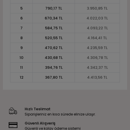
5
790,17 TL
3.950,85 TL
6
670,34 TL
4.022,03 TL
7
584,75 TL
4.093,22 TL
8
520,55 TL
4.164,41 TL
9
470,62 TL
4.235,59 TL
10
430,68 TL
4.306,78 TL
11
394,76 TL
4.342,37 TL
12
367,80 TL
4.413,56 TL
Hızlı Teslimat
Siparişleriniz en kısa sürede elinize ulaşır.
Güvenli Alışveriş
Güvenli ve kolay ödeme sistemi