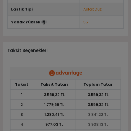
Lastik Tipi
Asfalt Düz
Yanak Yüksekliği
55
Taksit Seçenekleri
Taksit
Taksit Tutarı
Toplam Tutar
1
3.559,32 TL
3.559,32 TL
2
1.779,66 TL
3.559,32 TL
3
1.280,41 TL
3.841,22 TL
4
977,03 TL
3.908,13 TL