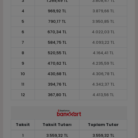
3
1.269,49 TL
3.808,47 TL
4
969,92 TL
3.879,66 TL
5
790,17 TL
3.950,85 TL
6
670,34 TL
4.022,03 TL
7
584,75 TL
4.093,22 TL
8
520,55 TL
4.164,41 TL
9
470,62 TL
4.235,59 TL
10
430,68 TL
4.306,78 TL
11
394,76 TL
4.342,37 TL
12
367,80 TL
4.413,56 TL
Taksit
Taksit Tutarı
Toplam Tutar
1
3.559,32 TL
3.559,32 TL