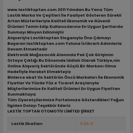
www.lastiktoptan.com 2011 Yılından Bu Yana Tüm
Lastik Marka Ve Çeşitleri İle Faaliyet Gösteren Sürekli
Artan Müsterileriyle Kaliteli Ekonomik ve Güvenli
Ürünleri Temin Edip Kullanıcılarına En Uygun Şartlarda
Sunmayı Misyon Edinmiştir
Alışverişte Lastiktoptan Sloganıyla Öne Çıkmayı
Başaran lastiktoptan.com Yoluna İstikrarlı Adımlarla
Devam Etmektedir
Elektronik Mağazacılık Alanında Pek Çok Girişimin
Ortaya Çıktığı Bu Dönemde İddialı Olarak Türkiye,nin
Online Alışveriş Sektöründe Güçlü Bir Markası Olma
Hedefiyle Hereket Etmekteyiz
Binlerce ebat Ve Sektörün Öncü Markaları İle Ekonomik
Fiyatlar Ve Yüzde Yüz e Ticaret Araçlarıyla
Müşterilerimize En Kaliteli Ürünleri En Uygun Fiyattan
Sunmaktayız
Tüm Ziyaretçilerimize Portalımıza Gösterdikleri Yoğun
İlgiden Dolayı Teşekkür Ederiz
LASTİK TOPTAN OTOMOTİV LİMİTED ŞİRKET
Lastik Ebatları
5.00-8