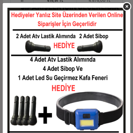
11
415,91 TL
4.575,00 TL
12
387,50 TL
4.650,00 TL
Taksit
Taksit Tutarı
Toplam Tutar
1
3.750,00 TL
3.750,00 TL
2
1.875,00 TL
3.750,00 TL
3
1.337,50 TL
4.012,50 TL
4
1.021,88 TL
4.087,50 TL
5
832,50 TL
4.162,50 TL
6
706,25 TL
4.237,50 TL
7
616,07 TL
4.312,50 TL
8
548,44 TL
4.387,50 TL
9
495,83 TL
4.462,50 TL