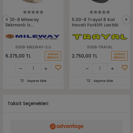
Sepete Ekle
Sepete Ekle
5.00-8 Mileway
5.00-8 Trayal 8 Kat
Sekmanlı İz
Havalı Forklift Lastiği
Bırakmayan Beyaz
Dolgu Forklift Lastiği
5008-MİLEWAY-S.LI
5008-TRAYAL
KARGO
KARGO
6.375,00 TL
2.750,00 TL
BEDAVA
BEDAVA
Sepete Ekle
Sepete Ekle
Taksit Seçenekleri