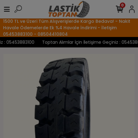
0
1500 TL ve Üzeri Tüm Alışverişlerde Kargo Bedava! - Nakit
Havale Ödemelerde Ek %4 Havale İndirimi - İletişim
05453883100 - 08504410804
 : 05453883100
Toptan Alımlar İçin İletişime Geçiniz : 0545388