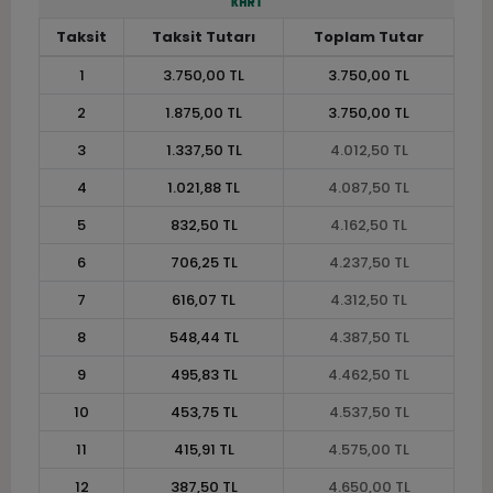
Taksit
Taksit Tutarı
Toplam Tutar
1
3.750,00 TL
3.750,00 TL
2
1.875,00 TL
3.750,00 TL
3
1.337,50 TL
4.012,50 TL
4
1.021,88 TL
4.087,50 TL
5
832,50 TL
4.162,50 TL
6
706,25 TL
4.237,50 TL
7
616,07 TL
4.312,50 TL
8
548,44 TL
4.387,50 TL
9
495,83 TL
4.462,50 TL
10
453,75 TL
4.537,50 TL
11
415,91 TL
4.575,00 TL
12
387,50 TL
4.650,00 TL