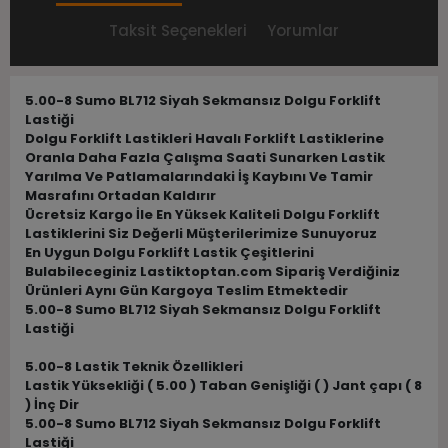
Taksit Seçenekleri
Yorumlar
5.00-8 Sumo BL712 Siyah Sekmansız Dolgu Forklift
Lastiği
Dolgu Forklift Lastikleri Havalı Forklift Lastiklerine
Oranla Daha Fazla Çalışma Saati Sunarken Lastik
Yarılma Ve Patlamalarındaki İş Kaybını Ve Tamir
Masrafını Ortadan Kaldırır
Ücretsiz Kargo İle En Yüksek Kaliteli Dolgu Forklift
Lastiklerini Siz Değerli Müşterilerimize Sunuyoruz
En Uygun Dolgu Forklift Lastik Çeşitlerini
Bulabileceginiz Lastiktoptan.com Sipariş Verdiğiniz
Ürünleri Aynı Gün Kargoya Teslim Etmektedir
5.00-8 Sumo BL712 Siyah Sekmansız Dolgu Forklift
Lastiği
5.00-8 Lastik Teknik Özellikleri
Lastik Yüksekliği ( 5.00 ) Taban Genişliği ( ) Jant çapı ( 8
) İnç Dir
5.00-8 Sumo BL712 Siyah Sekmansız Dolgu Forklift
Lastiği