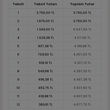
Taksit
Taksit Tutarı
Toplam Tutar
1
3.750,00 TL
3.750,00 TL
2
1.875,00 TL
3.750,00 TL
3
1.349,00 TL
4.047,00 TL
4
1.029,38 TL
4.117,50 TL
5
837,38 TL
4.186,88 TL
6
709,50 TL
4.257,00 TL
7
618,16 TL
4.327,13 TL
8
549,66 TL
4.397,25 TL
9
496,38 TL
4.467,38 TL
10
453,75 TL
4.537,50 TL
11
418,88 TL
4.607,63 TL
12
389,81 TL
4.677,75 TL