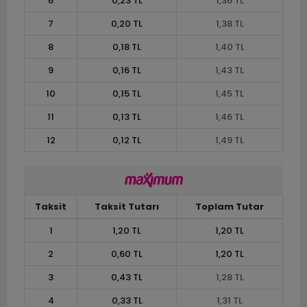
6
0,23 TL
1,36 TL
7
0,20 TL
1,38 TL
8
0,18 TL
1,40 TL
9
0,16 TL
1,43 TL
10
0,15 TL
1,45 TL
11
0,13 TL
1,46 TL
12
0,12 TL
1,49 TL
Taksit
Taksit Tutarı
Toplam Tutar
1
1,20 TL
1,20 TL
2
0,60 TL
1,20 TL
3
0,43 TL
1,28 TL
4
0,33 TL
1,31 TL