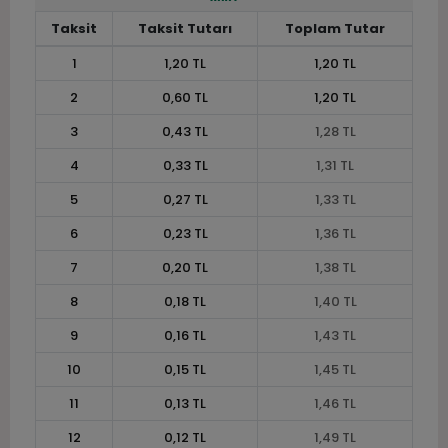
Taksit
Taksit Tutarı
Toplam Tutar
1
1,20 TL
1,20 TL
2
0,60 TL
1,20 TL
3
0,43 TL
1,28 TL
4
0,33 TL
1,31 TL
5
0,27 TL
1,33 TL
6
0,23 TL
1,36 TL
7
0,20 TL
1,38 TL
8
0,18 TL
1,40 TL
9
0,16 TL
1,43 TL
10
0,15 TL
1,45 TL
11
0,13 TL
1,46 TL
12
0,12 TL
1,49 TL