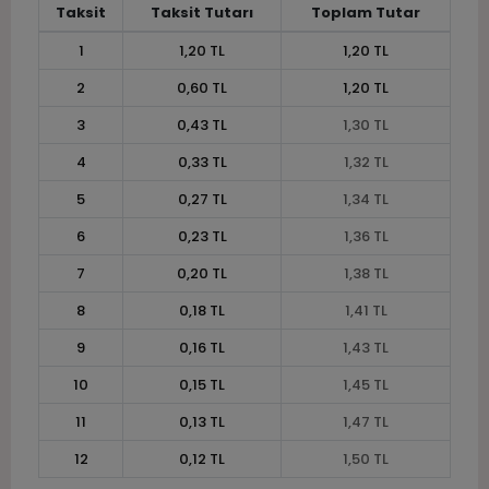
Taksit
Taksit Tutarı
Toplam Tutar
1
1,20 TL
1,20 TL
2
0,60 TL
1,20 TL
3
0,43 TL
1,30 TL
4
0,33 TL
1,32 TL
5
0,27 TL
1,34 TL
6
0,23 TL
1,36 TL
7
0,20 TL
1,38 TL
8
0,18 TL
1,41 TL
9
0,16 TL
1,43 TL
10
0,15 TL
1,45 TL
11
0,13 TL
1,47 TL
12
0,12 TL
1,50 TL