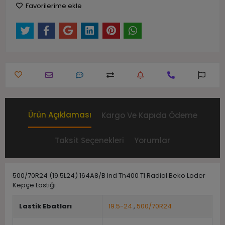
Favorilerime ekle
Ürün Açıklaması
Kargo Ve Kapıda Ödeme
Taksit Seçenekleri
Yorumlar
500/70R24 (19.5L24) 164A8/B Ind Th400 Tl Radial Beko Loder
Kepçe Lastiği
Lastik Ebatları
19.5-24
,
500/70R24