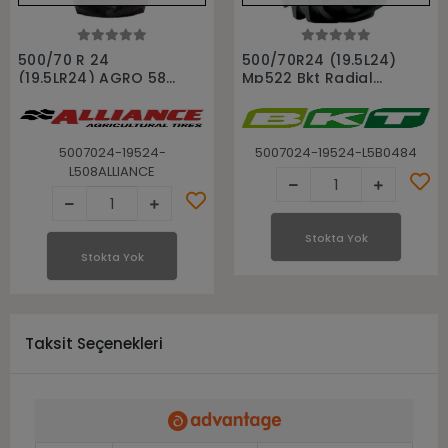
Stokta Yok
Stokta Yok
500/70 R 24
500/70R24 (19.5L24)
(19.5LR24) AGRO 580
Mp522 Bkt Radial
Alliance Beko Kepçe
Beko Loder Kepçe
Lastiği
Lastiği
5007024-19524-
5007024-19524-L5B0484
L508ALLIANCE
Stokta Yok
Stokta Yok
Taksit Seçenekleri