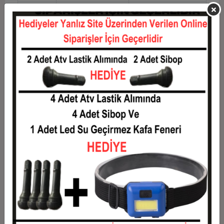
10
0,15 TL
1,45 TL
11
0,13 TL
1,46 TL
12
0,12 TL
1,49 TL
Taksit
Taksit Tutarı
Toplam Tutar
1
1,20 TL
1,20 TL
2
0,60 TL
1,20 TL
3
0,43 TL
1,28 TL
4
0,33 TL
1,31 TL
5
0,27 TL
1,33 TL
6
0,23 TL
1,36 TL
7
0,20 TL
1,38 TL