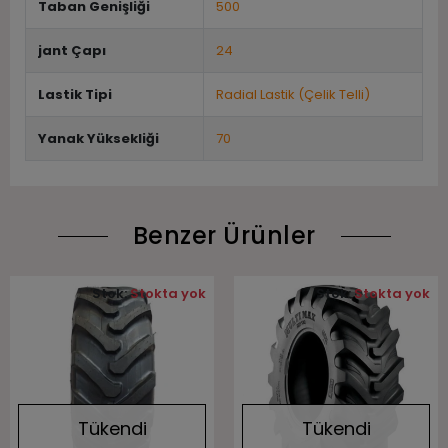
Taban Genişliği
500
jant Çapı
24
Lastik Tipi
Radial Lastik (Çelik Telli)
Yanak Yüksekliği
70
Benzer Ürünler
Stok:
Stokta yok
Stok:
Stokta yok
Tükendi
Tükendi