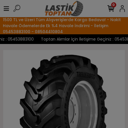
0
1500 TL ve Üzeri Tüm Alışverişlerde Kargo Bedava! - Nakit
Havale Ödemelerde Ek %4 Havale İndirimi - İletişim
05453883100 - 08504410804
z : 05453883100
Toptan Alımlar İçin İletişime Geçiniz : 0545388