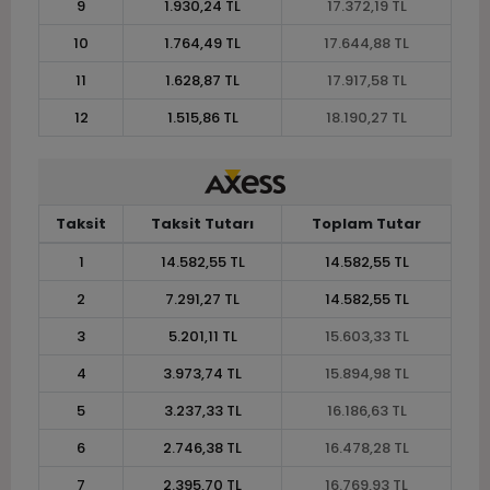
9
1.930,24 TL
17.372,19 TL
10
1.764,49 TL
17.644,88 TL
11
1.628,87 TL
17.917,58 TL
12
1.515,86 TL
18.190,27 TL
Taksit
Taksit Tutarı
Toplam Tutar
1
14.582,55 TL
14.582,55 TL
2
7.291,27 TL
14.582,55 TL
3
5.201,11 TL
15.603,33 TL
4
3.973,74 TL
15.894,98 TL
5
3.237,33 TL
16.186,63 TL
6
2.746,38 TL
16.478,28 TL
7
2.395,70 TL
16.769,93 TL