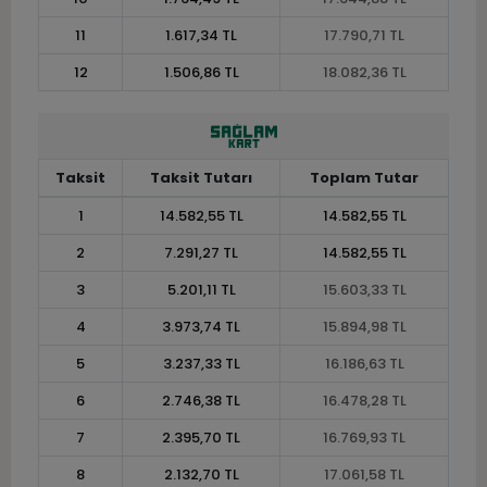
11
1.617,34 TL
17.790,71 TL
12
1.506,86 TL
18.082,36 TL
Taksit
Taksit Tutarı
Toplam Tutar
1
14.582,55 TL
14.582,55 TL
2
7.291,27 TL
14.582,55 TL
3
5.201,11 TL
15.603,33 TL
4
3.973,74 TL
15.894,98 TL
5
3.237,33 TL
16.186,63 TL
6
2.746,38 TL
16.478,28 TL
7
2.395,70 TL
16.769,93 TL
8
2.132,70 TL
17.061,58 TL