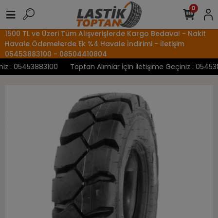
0
1500 TL ve Üzeri Tüm Alışverişlerde Kargo Bedava! - Nakit
Havale Ödemelerde Ek %4 Havale İndirimi - İletişim
05453883100 - 08504410804
z : 05453883100
Toptan Alımlar İçin İletişime Geçiniz : 0545388