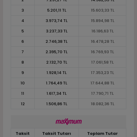
3
5.201,11 TL
15.603,33 TL
4
3.973,74 TL
15.894,98 TL
5
3.237,33 TL
16.186,63 TL
6
2.746,38 TL
16.478,28 TL
7
2.395,70 TL
16.769,93 TL
8
2.132,70 TL
17.061,58 TL
9
1.928,14 TL
17.353,23 TL
10
1.764,49 TL
17.644,88 TL
11
1.617,34 TL
17.790,71 TL
12
1.506,86 TL
18.082,36 TL
Taksit
Taksit Tutarı
Toplam Tutar