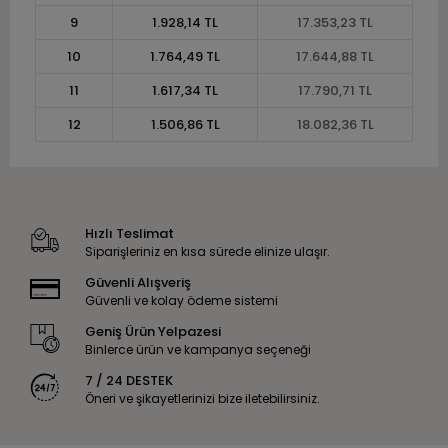
9
1.928,14 TL
17.353,23 TL
10
1.764,49 TL
17.644,88 TL
11
1.617,34 TL
17.790,71 TL
12
1.506,86 TL
18.082,36 TL
Hızlı Teslimat
Siparişleriniz en kısa sürede elinize ulaşır.
Güvenli Alışveriş
Güvenli ve kolay ödeme sistemi
Geniş Ürün Yelpazesi
Binlerce ürün ve kampanya seçeneği
7 / 24 DESTEK
Öneri ve şikayetlerinizi bize iletebilirsiniz.