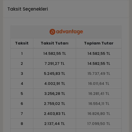
Taksit Seçenekleri
Taksit
Taksit Tutarı
Toplam Tutar
1
14.582,55 TL
14.582,55 TL
2
7.291,27 TL
14.582,55 TL
3
5.245,83 TL
15.737,49 TL
4
4.002,91 TL
16.011,64 TL
5
3.256,28 TL
16.281,41 TL
6
2.759,02 TL
16.554,11 TL
7
2.403,83 TL
16.826,80 TL
8
2.137,44 TL
17.099,50 TL