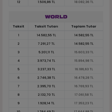
12
1.506,86 TL
18.082,36 TL
Taksit
Taksit Tutarı
Toplam Tutar
1
14.582,55 TL
14.582,55 TL
2
7.291,27 TL
14.582,55 TL
3
5.201,11 TL
15.603,33 TL
4
3.973,74 TL
15.894,98 TL
5
3.237,33 TL
16.186,63 TL
6
2.746,38 TL
16.478,28 TL
7
2.395,70 TL
16.769,93 TL
8
2.132,70 TL
17.061,58 TL
9
1.928,14 TL
17.353,23 TL
10
1.764,49 TL
17.644,88 TL