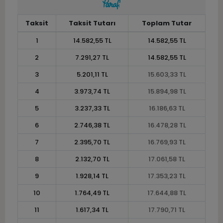
Taksit
Taksit Tutarı
Toplam Tutar
1
14.582,55 TL
14.582,55 TL
2
7.291,27 TL
14.582,55 TL
3
5.201,11 TL
15.603,33 TL
4
3.973,74 TL
15.894,98 TL
5
3.237,33 TL
16.186,63 TL
6
2.746,38 TL
16.478,28 TL
7
2.395,70 TL
16.769,93 TL
8
2.132,70 TL
17.061,58 TL
9
1.928,14 TL
17.353,23 TL
10
1.764,49 TL
17.644,88 TL
11
1.617,34 TL
17.790,71 TL