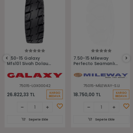
Sepete Ekle
Sepete Ekle
7.50-15 Galaxy
7.50-15 Mileway
Mfs101 Siyah Dolgu
Perfecto Segmanlı
Segmanlı Forklift
Dolgu Forklift Lastiği
Lastiği
75015-LGX00042
75015-MİLEWAY-S.LI
KARGO
KARGO
26.822,33 TL
18.750,00 TL
BEDAVA
BEDAVA
Sepete Ekle
Sepete Ekle