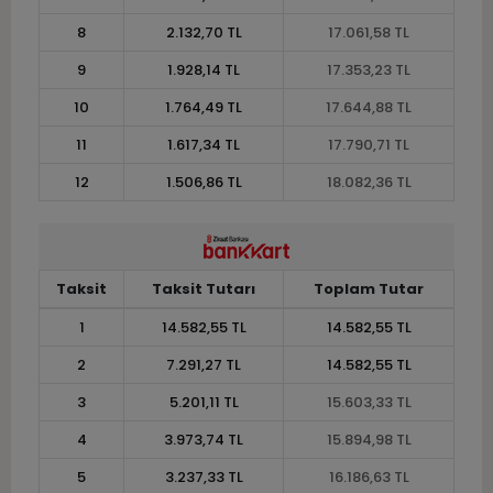
8
2.132,70 TL
17.061,58 TL
9
1.928,14 TL
17.353,23 TL
10
1.764,49 TL
17.644,88 TL
11
1.617,34 TL
17.790,71 TL
12
1.506,86 TL
18.082,36 TL
Taksit
Taksit Tutarı
Toplam Tutar
1
14.582,55 TL
14.582,55 TL
2
7.291,27 TL
14.582,55 TL
3
5.201,11 TL
15.603,33 TL
4
3.973,74 TL
15.894,98 TL
5
3.237,33 TL
16.186,63 TL