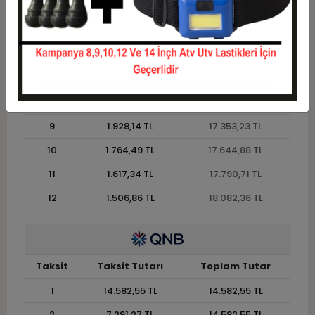
4
3.973,74 TL
15.894,98 TL
5
3.237,33 TL
16.186,63 TL
6
2.746,38 TL
16.478,28 TL
7
2.395,70 TL
16.769,93 TL
8
2.132,70 TL
17.061,58 TL
9
1.928,14 TL
17.353,23 TL
10
1.764,49 TL
17.644,88 TL
11
1.617,34 TL
17.790,71 TL
12
1.506,86 TL
18.082,36 TL
Taksit
Taksit Tutarı
Toplam Tutar
1
14.582,55 TL
14.582,55 TL
2
7.291,27 TL
14.582,55 TL