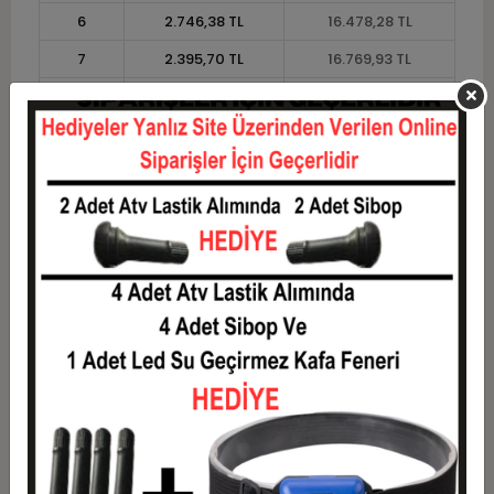
6
2.746,38 TL
16.478,28 TL
7
2.395,70 TL
16.769,93 TL
8
2.132,70 TL
17.061,58 TL
9
1.928,14 TL
17.353,23 TL
10
1.764,49 TL
17.644,88 TL
11
1.617,34 TL
17.790,71 TL
12
1.506,86 TL
18.082,36 TL
Taksit
Taksit Tutarı
Toplam Tutar
1
14.582,55 TL
14.582,55 TL
2
7.291,27 TL
14.582,55 TL
3
5.201,11 TL
15.603,33 TL