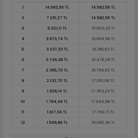
1
14.582,55 TL
14.582,55 TL
2
7.291,27 TL
14.582,55 TL
3
5.201,11 TL
15.603,33 TL
4
3.973,74 TL
15.894,98 TL
5
3.237,33 TL
16.186,63 TL
6
2.746,38 TL
16.478,28 TL
7
2.395,70 TL
16.769,93 TL
8
2.132,70 TL
17.061,58 TL
9
1.928,14 TL
17.353,23 TL
10
1.764,49 TL
17.644,88 TL
11
1.617,34 TL
17.790,71 TL
12
1.506,86 TL
18.082,36 TL