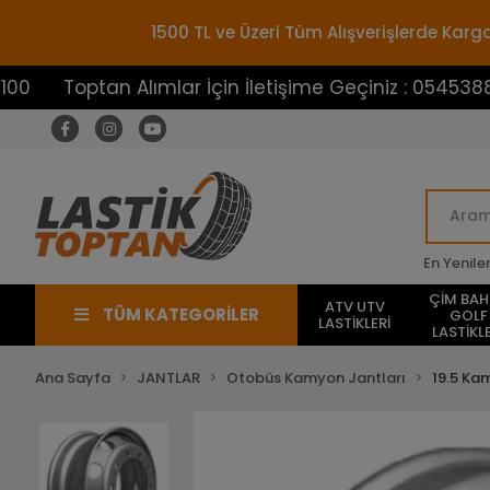
1500 TL ve Üzeri Tüm Alışverişlerde Ka
optan Alımlar İçin İletişime Geçiniz : 05453883100
En Yenile
ÇİM BA
ATV UTV
TÜM KATEGORİLER
GOLF
LASTİKLERİ
LASTİKLE
Ana Sayfa
JANTLAR
Otobüs Kamyon Jantları
19.5 Ka