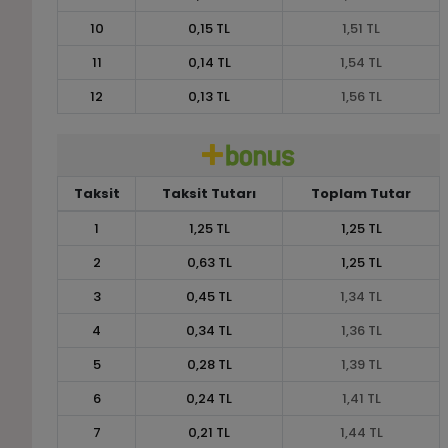
10
0,15 TL
1,51 TL
11
0,14 TL
1,54 TL
12
0,13 TL
1,56 TL
Taksit
Taksit Tutarı
Toplam Tutar
1
1,25 TL
1,25 TL
2
0,63 TL
1,25 TL
3
0,45 TL
1,34 TL
4
0,34 TL
1,36 TL
5
0,28 TL
1,39 TL
6
0,24 TL
1,41 TL
7
0,21 TL
1,44 TL