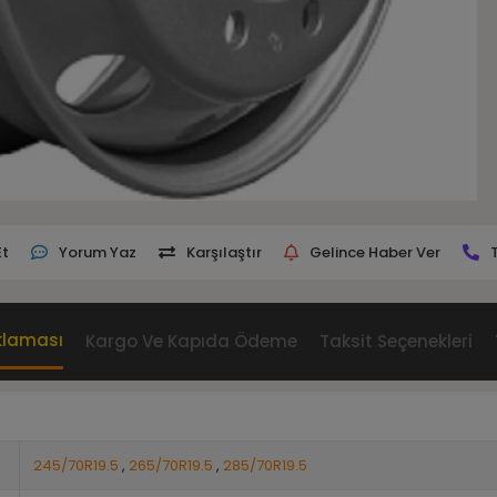
Et
Yorum Yaz
Karşılaştır
Gelince Haber Ver
klaması
Kargo Ve Kapıda Ödeme
Taksit Seçenekleri
245/70R19.5
,
265/70R19.5
,
285/70R19.5