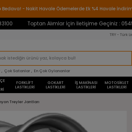
rgo Bedava! - Nakit Havale Ödemelerde Ek %4 Havale İndiri
Toptan Alımlar İçin İletişime Geçiniz : 0545388310
TRY - Türk Li
r
,
Çok Satanlar
,
En Çok Oylananlar
HÇE
FORKLİFT
GOKART
İŞ MAKİNASI
MOTOSİKLET
LASTİKLERİ
LASTİKLERİ
LASTİKLERİ
LASTİKLERİ
Rİ
myon Treyler Jantları