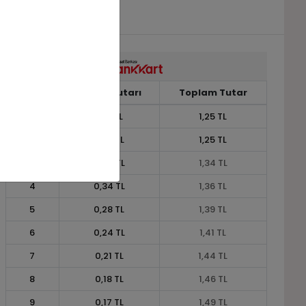
Taksit
Taksit Tutarı
Toplam Tutar
1
1,25 TL
1,25 TL
2
0,63 TL
1,25 TL
3
0,45 TL
1,34 TL
4
0,34 TL
1,36 TL
5
0,28 TL
1,39 TL
6
0,24 TL
1,41 TL
7
0,21 TL
1,44 TL
8
0,18 TL
1,46 TL
9
0,17 TL
1,49 TL