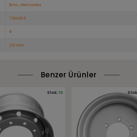
Bmc
,
Mercedes
7.50x19.5
8
221 mm
Benzer Ürünler
Stok:
Stokta yok
Stok