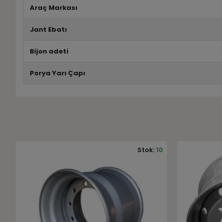
Araç Markası
Jant Ebatı
Bijon adeti
Porya Yarı Çapı
0
Stok:
10