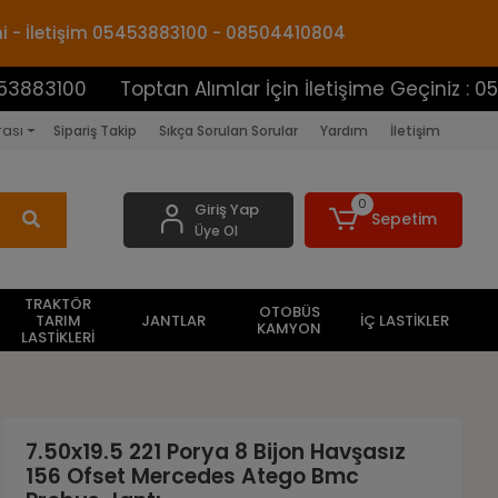
mi - İletişim 05453883100 - 08504410804
0
Toptan Alımlar İçin İletişime Geçiniz : 05453883
rası
Sipariş Takip
Sıkça Sorulan Sorular
Yardım
İletişim
0
Giriş Yap
Sepetim
Üye Ol
TRAKTÖR
OTOBÜS
TARIM
JANTLAR
İÇ LASTİKLER
KAMYON
LASTİKLERİ
7.50x19.5 221 Porya 8 Bijon Havşasız
156 Ofset Mercedes Atego Bmc