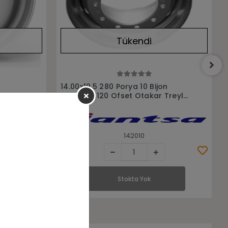
Tükendi
Stokta Yok
n
14.00x19.5 176 Porya 10 Bijon
Treyler
Havşasız 0 Ofset Treyler Jantı
141988
Stokta Yok