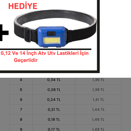
Taksit
Taksit Tutarı
Toplam Tutar
1
1,25 TL
1,25 TL
2
0,63 TL
1,25 TL
3
0,45 TL
1,34 TL
4
0,34 TL
1,36 TL
5
0,28 TL
1,39 TL
6
0,24 TL
1,41 TL
7
0,21 TL
1,44 TL
8
0,18 TL
1,46 TL
9
0,17 TL
1,49 TL