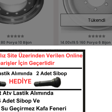
Tükendi
Tükendi
Stokta Yok
Stokta Yok
160 Porya 6 Bijon
14.00x19.5 280 Porya 10 Bijo
mork Treyler Jantı
Havşasız 120 Ofset Otakar 
Jantı
141995
142010
Stokta Yok
Stokta Yok