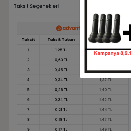
Taksit Seçenekleri
Taksit
Taksit Tutarı
Toplam Tutar
1
1,25 TL
1,25 TL
2
0,63 TL
1,25 TL
3
0,45 TL
1,35 TL
4
0,34 TL
1,37 TL
5
0,28 TL
1,40 TL
6
0,24 TL
1,42 TL
7
0,21 TL
1,44 TL
8
0,18 TL
1,47 TL
9
0,17 TL
1,49 TL