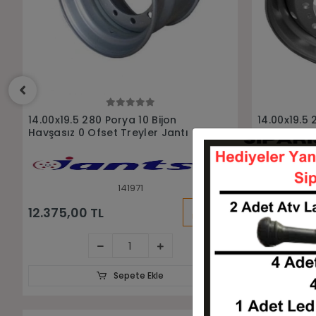
Sepete Ekle
14.00x19.5 280 Porya 10 Bijon
14.00x19.5 
Havşasız 120 Ofset Treyler Jantı
Havşalı Rö
141970
KARGO
12.375,00 TL
BEDAVA
Sepete Ekle