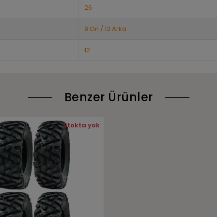
26
9 Ön / 12 Arka
12
Benzer Ürünler
Stok:
Stokta yok