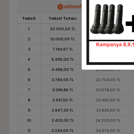
Taksit
Taksit Tutarı
Toplam Tutar
1
20.000,00 TL
20.000,00 TL
2
10.000,00 TL
20.000,00 TL
3
7.194,67 TL
21.584,00 TL
4
5.490,00 TL
21.960,00 TL
5
4.466,00 TL
22.330,00 TL
6
3.784,00 TL
22.704,00 TL
7
3.296,86 TL
23.078,00 TL
8
2.931,50 TL
23.452,00 TL
9
2.647,33 TL
23.826,00 TL
10
2.420,00 TL
24.200,00 TL
11
2.234,00 TL
24.574,00 TL