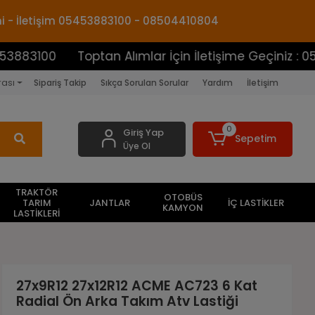
mi - İletişim 05453883100 - 08504410804
100
Toptan Alımlar İçin İletişime Geçiniz : 054538
rası
Sipariş Takip
Sıkça Sorulan Sorular
Yardım
İletişim
0
Giriş Yap
Sepetim
Üye Ol
TRAKTÖR
OTOBÜS
TARIM
JANTLAR
İÇ LASTİKLER
KAMYON
LASTİKLERİ
27x9R12 27x12R12 ACME AC723 6 Kat
Radial Ön Arka Takım Atv Lastiği