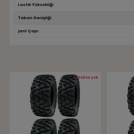
Lastik Yüksekliği
Taban Genişliği
jant Çapı
Stok:
Stokta yok