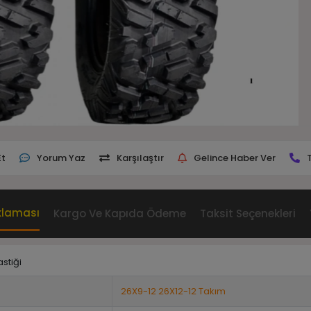
Et
Yorum Yaz
Karşılaştır
Gelince Haber Ver
klaması
Kargo Ve Kapıda Ödeme
Taksit Seçenekleri
stiği
26X9-12 26X12-12 Takım