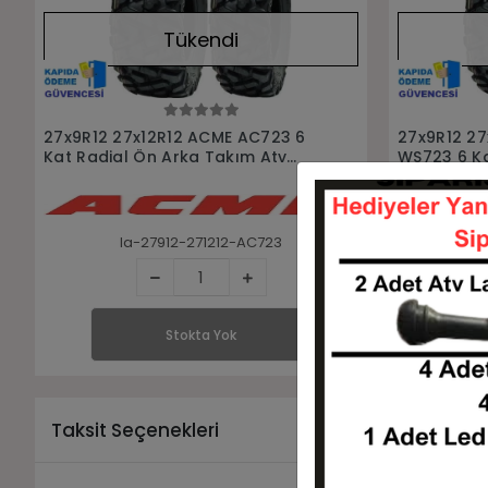
Tükendi
Stokta Yok
27x9R12 27x12R12 ACME AC723 6
27x9R12 27
Kat Radial Ön Arka Takım Atv
WS723 6 Ka
Lastik
Takım Atv L
la-27912-271212-AC723
Stokta Yok
Taksit Seçenekleri