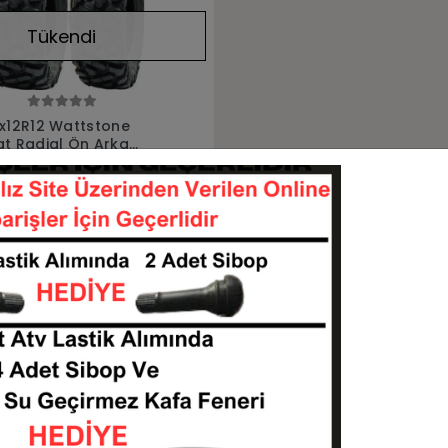
Tükendi
Stokta Yok
x12R12 Wattstone
t Radial Ön Arka
astiği
27912-271212-WS723
Stokta Yok