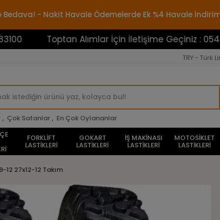
rgo Bedava! - Nakit Havale Ödemelerde Ek %4 Havale İndiri
Toptan Alımlar İçin İletişime Geçiniz : 05453883
TRY - Türk Li
r
,
Çok Satanlar
,
En Çok Oylananlar
HÇE
FORKLİFT
GOKART
İŞ MAKİNASI
MOTOSİKLET
LASTİKLERİ
LASTİKLERİ
LASTİKLERİ
LASTİKLERİ
Rİ
9-12 27x12-12 Takım