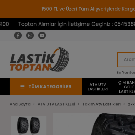
1500 TL ve Üzeri Tüm Alışverişlerde Ka
Toptan Alımlar İçin İletişime Geçiniz : 05453883100
En Yenile
ÇİM BA
ATV UTV
TÜM KATEGORİLER
GOLF
LASTİKLERİ
LASTİKLE
Ana Sayfa
ATV UTV LASTİKLERİ
Takım Atv Lastikleri
27x