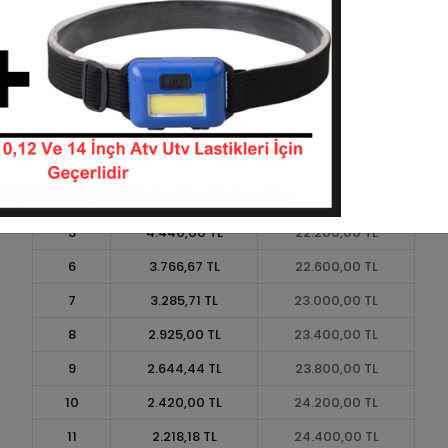
Taksit
Taksit Tutarı
Toplam Tutar
1
20.000,00 TL
20.000,00 TL
2
10.000,00 TL
20.000,00 TL
3
7.133,33 TL
21.400,00 TL
4
5.450,00 TL
21.800,00 TL
5
4.440,00 TL
22.200,00 TL
6
3.766,67 TL
22.600,00 TL
7
3.285,71 TL
23.000,00 TL
8
2.925,00 TL
23.400,00 TL
9
2.644,44 TL
23.800,00 TL
10
2.420,00 TL
24.200,00 TL
11
2.218,18 TL
24.400,00 TL