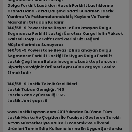
Dolgu Forklift Lastikleri Havalı Forklift Lastiklerine
Oranla Daha Fazla Çalışma Saati Sunarken Lastik
Yarılma Ve Patlamalarındaki İş Kaybını Ve Tamir
Masrafını Ortadan Kaldırır
140/55-9 Powerstone Beyaz İz Bırakmayan Dolgu
Segmansız Forklift Lastiği Ücretsiz Kargo İle En Yüksek
Kaliteli Dolgu Forklift Lastiklerini Siz Değerli
Müşterilerimize Sunuyoruz
140/55-9 Powerstone Beyaz İz Bırakmayan Dolgu
Segmansız Forklift Lastiği En Uygun Dolgu Forklift
Lastik Çeşitlerini Bulabileceginiz Lastiktoptan.com
Sipariş Verdiğiniz Ürünleri Aynı Gün Kargoya Teslim
Etmektedir
140/55-9 Lastik Teknik Özellikleri
Lastik Taban Genişliği : 140
Lastik Yanak yüksekliği : 55
Lastik Jant çapı : 9
www.lastiktoptan.com 2011 Yılından Bu Yana Tüm
Lastik Marka Ve Çeşitleri İle Faaliyet Gösteren Sürekli
Artan Müsterileriyle Kaliteli Ekonomik ve Güvenli
Ürünleri Temin Edip Kullanıcılarına En Uygun Şartlarda