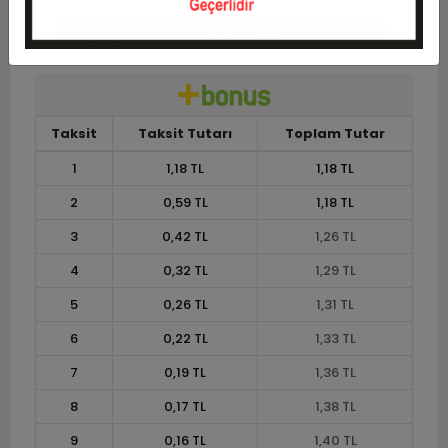
11
0,13 TL
1,44 TL
12
0,12 TL
1,46 TL
Taksit
Taksit Tutarı
Toplam Tutar
1
1,18 TL
1,18 TL
2
0,59 TL
1,18 TL
3
0,42 TL
1,26 TL
4
0,32 TL
1,29 TL
5
0,26 TL
1,31 TL
6
0,22 TL
1,33 TL
7
0,19 TL
1,36 TL
8
0,17 TL
1,38 TL
9
0,16 TL
1,40 TL