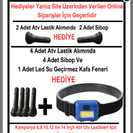
Taksit
Taksit Tutarı
Toplam Tutar
1
1,18 TL
1,18 TL
2
0,59 TL
1,18 TL
3
0,42 TL
1,26 TL
4
0,32 TL
1,29 TL
5
0,26 TL
1,31 TL
6
0,22 TL
1,33 TL
7
0,19 TL
1,36 TL
8
0,17 TL
1,38 TL
9
0,16 TL
1,40 TL
10
0,14 TL
1,43 TL