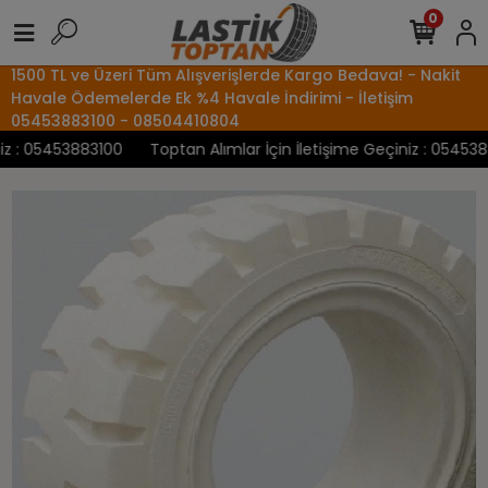
0
1500 TL ve Üzeri Tüm Alışverişlerde Kargo Bedava! - Nakit
Havale Ödemelerde Ek %4 Havale İndirimi - İletişim
05453883100 - 08504410804
 : 05453883100
Toptan Alımlar İçin İletişime Geçiniz : 05453883