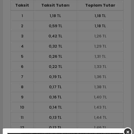
Taksit
Taksit Tutarı
Toplam Tutar
1
1,18 TL
1,18 TL
2
0,59 TL
1,18 TL
3
0,42 TL
1,26 TL
4
0,32 TL
1,29 TL
5
0,26 TL
1,31 TL
6
0,22 TL
1,33 TL
7
0,19 TL
1,36 TL
8
0,17 TL
1,38 TL
9
0,16 TL
1,40 TL
10
0,14 TL
1,43 TL
11
0,13 TL
1,44 TL
12
0,12 TL
1,46 TL