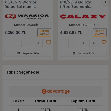
140/55-9 Warrior
140/55-9 Galaxy
Dolgu Sekmanlı
Liftop Segmanlı
Forklift Lastiği
Beyaz İz Bırakmayan
Dolgu Forklift Lastiği
140559-WARRİOR
140559-LGX00046
KARGO
KARGO
3.250,00 TL
4.828,97 TL
BEDAVA
BEDAVA
Sepete Ekle
Sepete Ekle
Taksit Seçenekleri
Taksit
Taksit Tutarı
Toplam Tutar
1
1,18 TL
1,18 TL