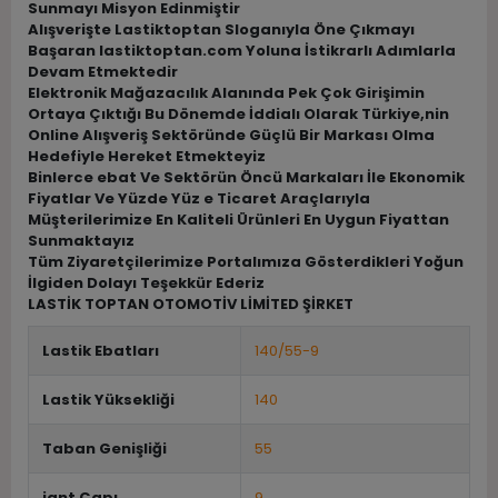
Sunmayı Misyon Edinmiştir
Alışverişte Lastiktoptan Sloganıyla Öne Çıkmayı
Başaran lastiktoptan.com Yoluna İstikrarlı Adımlarla
Devam Etmektedir
Elektronik Mağazacılık Alanında Pek Çok Girişimin
Ortaya Çıktığı Bu Dönemde İddialı Olarak Türkiye,nin
Online Alışveriş Sektöründe Güçlü Bir Markası Olma
Hedefiyle Hereket Etmekteyiz
Binlerce ebat Ve Sektörün Öncü Markaları İle Ekonomik
Fiyatlar Ve Yüzde Yüz e Ticaret Araçlarıyla
Müşterilerimize En Kaliteli Ürünleri En Uygun Fiyattan
Sunmaktayız
Tüm Ziyaretçilerimize Portalımıza Gösterdikleri Yoğun
İlgiden Dolayı Teşekkür Ederiz
LASTİK TOPTAN OTOMOTİV LİMİTED ŞİRKET
Lastik Ebatları
140/55-9
Lastik Yüksekliği
140
Taban Genişliği
55
jant Çapı
9