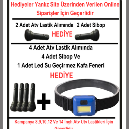
12
113,67 TL
1.364,00 TL
Taksit
Taksit Tutarı
Toplam Tutar
1
1.100,00 TL
1.100,00 TL
2
550,00 TL
1.100,00 TL
3
392,33 TL
1.177,00 TL
4
299,75 TL
1.199,00 TL
5
244,20 TL
1.221,00 TL
6
207,17 TL
1.243,00 TL
7
180,71 TL
1.265,00 TL
8
160,87 TL
1.287,00 TL
9
145,44 TL
1.309,00 TL