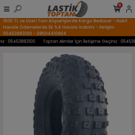
0
1500 TL ve Üzeri Tüm Alışverişlerde Kargo Bedava! - Nakit
Havale Ödemelerde Ek %4 Havale İndirimi - İletişim
05453883100 - 08504410804
z : 05453883100
Toptan Alımlar İçin İletişime Geçiniz : 0545388