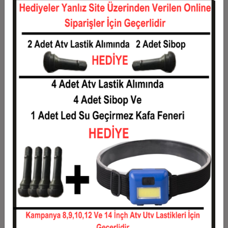
12
118,83 TL
1.426,00 TL
Taksit
Taksit Tutarı
Toplam Tutar
1
1.150,00 TL
1.150,00 TL
2
575,00 TL
1.150,00 TL
3
410,17 TL
1.230,50 TL
4
313,37 TL
1.253,50 TL
5
255,30 TL
1.276,50 TL
6
216,58 TL
1.299,50 TL
7
188,93 TL
1.322,50 TL
8
168,19 TL
1.345,50 TL
9
152,06 TL
1.368,50 TL