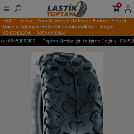
0
1500 TL ve Üzeri Tüm Alışverişlerde Kargo Bedava! - Nakit
Havale Ödemelerde Ek %4 Havale İndirimi - İletişim
05453883100 - 08504410804
z : 05453883100
Toptan Alımlar İçin İletişime Geçiniz : 0545388