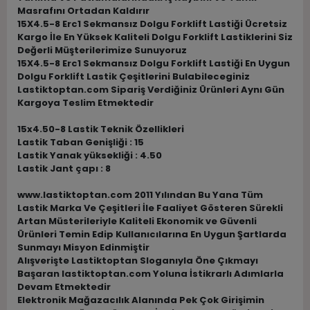
Masrafını Ortadan Kaldırır
15X4.5-8 Erc1 Sekmansız Dolgu Forklift Lastiği Ücretsiz
Kargo İle En Yüksek Kaliteli Dolgu Forklift Lastiklerini Siz
Değerli Müşterilerimize Sunuyoruz
15X4.5-8 Erc1 Sekmansız Dolgu Forklift Lastiği En Uygun
Dolgu Forklift Lastik Çeşitlerini Bulabileceginiz
Lastiktoptan.com Sipariş Verdiğiniz Ürünleri Aynı Gün
Kargoya Teslim Etmektedir
15x4.50-8 Lastik Teknik Özellikleri
Lastik Taban Genişliği : 15
Lastik Yanak yüksekliği : 4.50
Lastik Jant çapı : 8
www.lastiktoptan.com 2011 Yılından Bu Yana Tüm
Lastik Marka Ve Çeşitleri İle Faaliyet Gösteren Sürekli
Artan Müsterileriyle Kaliteli Ekonomik ve Güvenli
Ürünleri Temin Edip Kullanıcılarına En Uygun Şartlarda
Sunmayı Misyon Edinmiştir
Alışverişte Lastiktoptan Sloganıyla Öne Çıkmayı
Başaran lastiktoptan.com Yoluna İstikrarlı Adımlarla
Devam Etmektedir
Elektronik Mağazacılık Alanında Pek Çok Girişimin