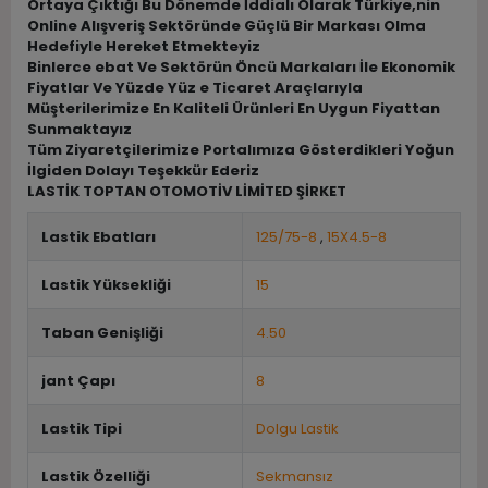
Ortaya Çıktığı Bu Dönemde İddialı Olarak Türkiye,nin
Online Alışveriş Sektöründe Güçlü Bir Markası Olma
Hedefiyle Hereket Etmekteyiz
Binlerce ebat Ve Sektörün Öncü Markaları İle Ekonomik
Fiyatlar Ve Yüzde Yüz e Ticaret Araçlarıyla
Müşterilerimize En Kaliteli Ürünleri En Uygun Fiyattan
Sunmaktayız
Tüm Ziyaretçilerimize Portalımıza Gösterdikleri Yoğun
İlgiden Dolayı Teşekkür Ederiz
LASTİK TOPTAN OTOMOTİV LİMİTED ŞİRKET
Lastik Ebatları
125/75-8
,
15X4.5-8
Lastik Yüksekliği
15
Taban Genişliği
4.50
jant Çapı
8
Lastik Tipi
Dolgu Lastik
Lastik Özelliği
Sekmansız