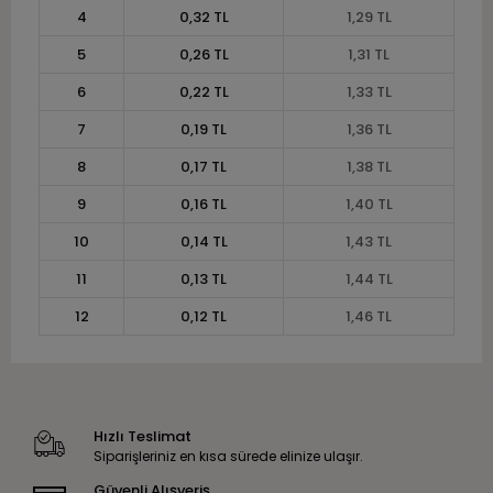
4
0,32 TL
1,29 TL
5
0,26 TL
1,31 TL
6
0,22 TL
1,33 TL
7
0,19 TL
1,36 TL
8
0,17 TL
1,38 TL
9
0,16 TL
1,40 TL
10
0,14 TL
1,43 TL
11
0,13 TL
1,44 TL
12
0,12 TL
1,46 TL
Hızlı Teslimat
Siparişleriniz en kısa sürede elinize ulaşır.
Güvenli Alışveriş