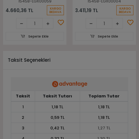
15458-LGX00059
15458-LGX00004
KARGO
KARGO
4.660,36 TL
3.411,19 TL
BEDAVA
BEDAVA
Sepete Ekle
Sepete Ekle
Taksit Seçenekleri
Taksit
Taksit Tutarı
Toplam Tutar
1
1,18 TL
1,18 TL
2
0,59 TL
1,18 TL
3
0,42 TL
1,27 TL
4
0,32 TL
1,30 TL