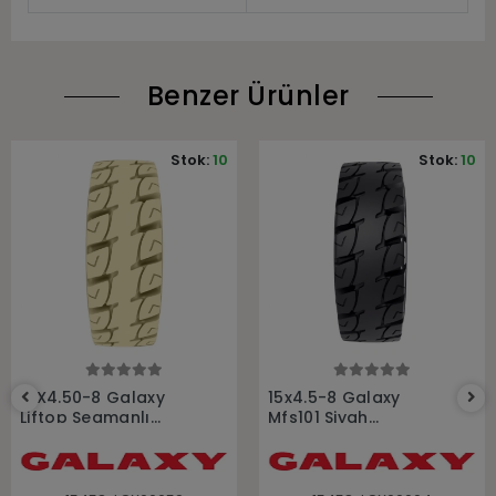
Benzer Ürünler
Stok:
10
Stok:
10
Sepete Ekle
Sepete Ekle
15X4.50-8 Galaxy
15x4.5-8 Galaxy
Liftop Segmanlı
Mfs101 Siyah
Beyaz İz Bırakmayan
Segmanlı Dolgu
Dolgu Forklift Lastiği
Forklift Lastiği