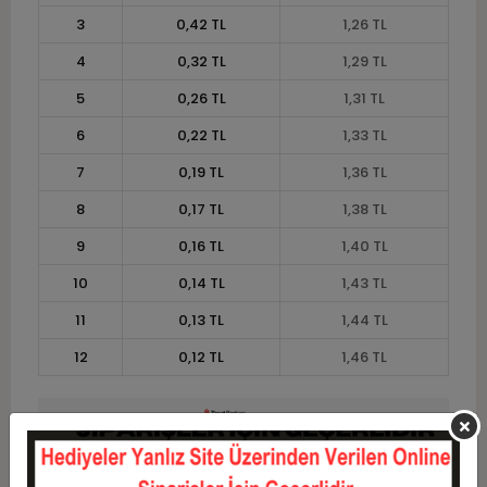
3
0,42 TL
1,26 TL
4
0,32 TL
1,29 TL
5
0,26 TL
1,31 TL
6
0,22 TL
1,33 TL
7
0,19 TL
1,36 TL
8
0,17 TL
1,38 TL
9
0,16 TL
1,40 TL
10
0,14 TL
1,43 TL
11
0,13 TL
1,44 TL
12
0,12 TL
1,46 TL
Taksit
Taksit Tutarı
Toplam Tutar