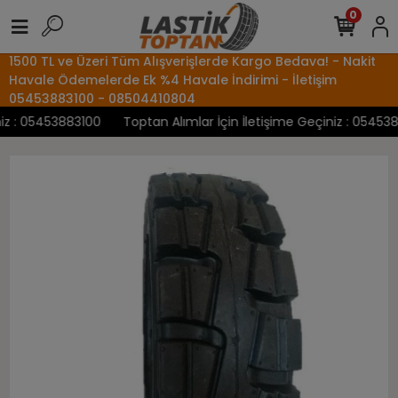
0
1500 TL ve Üzeri Tüm Alışverişlerde Kargo Bedava! - Nakit
Havale Ödemelerde Ek %4 Havale İndirimi - İletişim
05453883100 - 08504410804
 : 05453883100
Toptan Alımlar İçin İletişime Geçiniz : 05453883