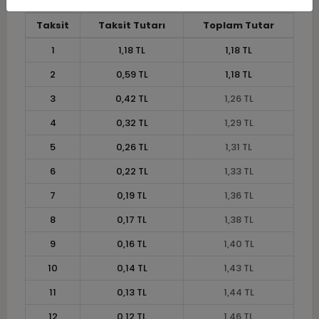
Taksit
Taksit Tutarı
Toplam Tutar
1
1,18 TL
1,18 TL
2
0,59 TL
1,18 TL
3
0,42 TL
1,26 TL
4
0,32 TL
1,29 TL
5
0,26 TL
1,31 TL
6
0,22 TL
1,33 TL
7
0,19 TL
1,36 TL
8
0,17 TL
1,38 TL
9
0,16 TL
1,40 TL
10
0,14 TL
1,43 TL
11
0,13 TL
1,44 TL
12
0,12 TL
1,46 TL