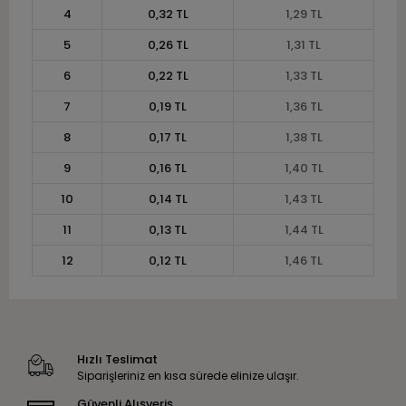
4
0,32 TL
1,29 TL
5
0,26 TL
1,31 TL
6
0,22 TL
1,33 TL
7
0,19 TL
1,36 TL
8
0,17 TL
1,38 TL
9
0,16 TL
1,40 TL
10
0,14 TL
1,43 TL
11
0,13 TL
1,44 TL
12
0,12 TL
1,46 TL
Hızlı Teslimat
Siparişleriniz en kısa sürede elinize ulaşır.
Güvenli Alışveriş