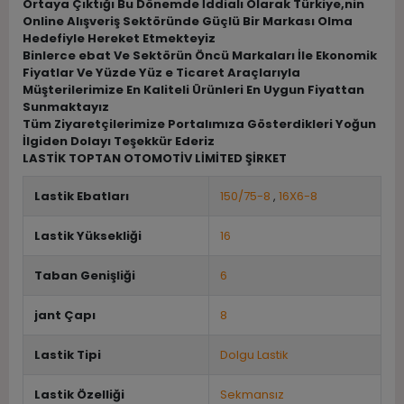
Ortaya Çıktığı Bu Dönemde İddialı Olarak Türkiye,nin
Online Alışveriş Sektöründe Güçlü Bir Markası Olma
Hedefiyle Hereket Etmekteyiz
Binlerce ebat Ve Sektörün Öncü Markaları İle Ekonomik
Fiyatlar Ve Yüzde Yüz e Ticaret Araçlarıyla
Müşterilerimize En Kaliteli Ürünleri En Uygun Fiyattan
Sunmaktayız
Tüm Ziyaretçilerimize Portalımıza Gösterdikleri Yoğun
İlgiden Dolayı Teşekkür Ederiz
LASTİK TOPTAN OTOMOTİV LİMİTED ŞİRKET
Lastik Ebatları
150/75-8
,
16X6-8
Lastik Yüksekliği
16
Taban Genişliği
6
jant Çapı
8
Lastik Tipi
Dolgu Lastik
Lastik Özelliği
Sekmansız