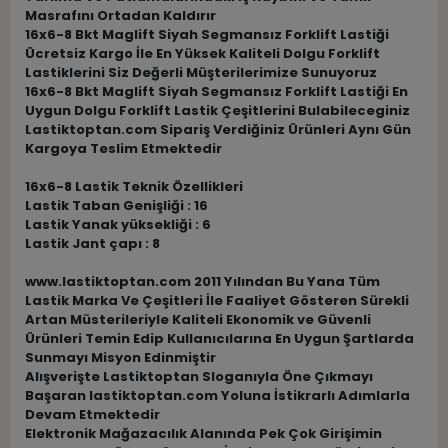
Masrafını Ortadan Kaldırır
16x6-8 Bkt Maglift Siyah Segmansız Forklift Lastiği
Ücretsiz Kargo İle En Yüksek Kaliteli Dolgu Forklift
Lastiklerini Siz Değerli Müşterilerimize Sunuyoruz
16x6-8 Bkt Maglift Siyah Segmansız Forklift Lastiği En
Uygun Dolgu Forklift Lastik Çeşitlerini Bulabileceginiz
Lastiktoptan.com Sipariş Verdiğiniz Ürünleri Aynı Gün
Kargoya Teslim Etmektedir
16x6-8 Lastik Teknik Özellikleri
Lastik Taban Genişliği : 16
Lastik Yanak yüksekliği : 6
Lastik Jant çapı : 8
www.lastiktoptan.com 2011 Yılından Bu Yana Tüm
Lastik Marka Ve Çeşitleri İle Faaliyet Gösteren Sürekli
Artan Müsterileriyle Kaliteli Ekonomik ve Güvenli
Ürünleri Temin Edip Kullanıcılarına En Uygun Şartlarda
Sunmayı Misyon Edinmiştir
Alışverişte Lastiktoptan Sloganıyla Öne Çıkmayı
Başaran lastiktoptan.com Yoluna İstikrarlı Adımlarla
Devam Etmektedir
Elektronik Mağazacılık Alanında Pek Çok Girişimin