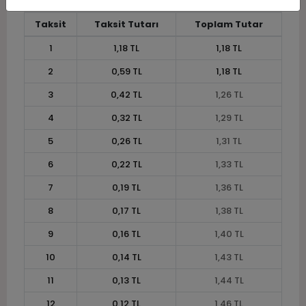
Taksit
Taksit Tutarı
Toplam Tutar
1
1,18 TL
1,18 TL
2
0,59 TL
1,18 TL
3
0,42 TL
1,26 TL
4
0,32 TL
1,29 TL
5
0,26 TL
1,31 TL
6
0,22 TL
1,33 TL
7
0,19 TL
1,36 TL
8
0,17 TL
1,38 TL
9
0,16 TL
1,40 TL
10
0,14 TL
1,43 TL
11
0,13 TL
1,44 TL
12
0,12 TL
1,46 TL