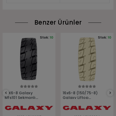
Benzer Ürünler
Stok:
10
Stok:
10
Sepete Ekle
Sepete Ekle
16X6-8 Galaxy
16x6-8 (150/75-8)
Mfs101 Sekmanlı
Galaxy Liftop
Dolgu Forklift Lastiği
Segmanlı Beyaz
Dolgu Forklift Lastiği