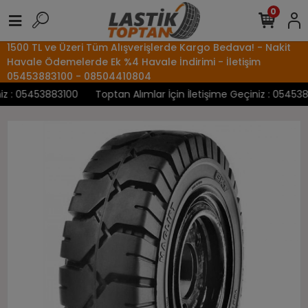
0
1500 TL ve Üzeri Tüm Alışverişlerde Kargo Bedava! - Nakit
Havale Ödemelerde Ek %4 Havale İndirimi - İletişim
05453883100 - 08504410804
 : 05453883100
Toptan Alımlar İçin İletişime Geçiniz : 0545388