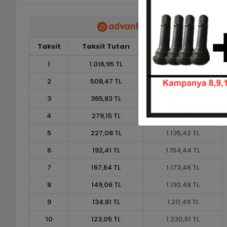
Taksit
Taksit Tutarı
Toplam Tutar
1
1.016,95 TL
1.016,95 TL
2
508,47 TL
1.016,95 TL
3
365,83 TL
1.097,49 TL
4
279,15 TL
1.116,61 TL
5
227,08 TL
1.135,42 TL
6
192,41 TL
1.154,44 TL
7
167,64 TL
1.173,46 TL
8
149,06 TL
1.192,48 TL
9
134,61 TL
1.211,49 TL
10
123,05 TL
1.230,51 TL