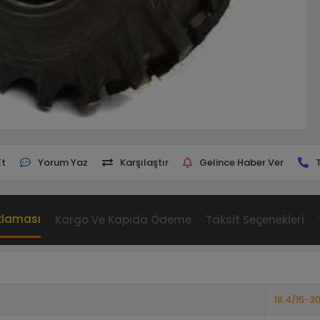
Et
Yorum Yaz
Karşılaştır
Gelince Haber Ver
klaması
Kargo Ve Kapıda Ödeme
Taksit Seçenekleri
18.4/15-3