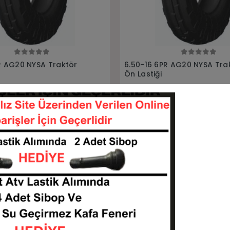
Tükendi
Sepete Ekle
Stokta Yok
R AG20 NYSA Traktör
13.6-28 6Pr Al329 Tl Allıanc
Traktör Lastiği
65016-LNYS008
13628-L139ALLIANC
KARGO
 TL
BEDAVA
Stokta Yok
Sepete Ekle