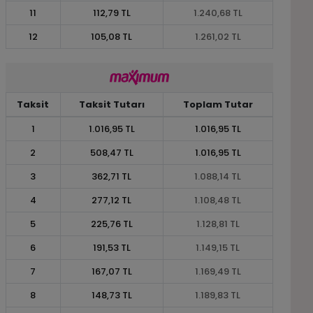
11
112,79 TL
1.240,68 TL
12
105,08 TL
1.261,02 TL
Taksit
Taksit Tutarı
Toplam Tutar
1
1.016,95 TL
1.016,95 TL
2
508,47 TL
1.016,95 TL
3
362,71 TL
1.088,14 TL
4
277,12 TL
1.108,48 TL
5
225,76 TL
1.128,81 TL
6
191,53 TL
1.149,15 TL
7
167,07 TL
1.169,49 TL
8
148,73 TL
1.189,83 TL