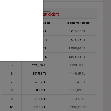
Taksit
Taksit Tutarı
Toplam Tutar
1
1.016,95 TL
1.016,95 TL
2
508,47 TL
1.016,95 TL
3
362,71 TL
1.088,14 TL
4
277,12 TL
1.108,48 TL
5
225,76 TL
1.128,81 TL
6
191,53 TL
1.149,15 TL
7
167,07 TL
1.169,49 TL
8
148,73 TL
1.189,83 TL
9
134,46 TL
1.210,17 TL
10
123,05 TL
1.230,51 TL