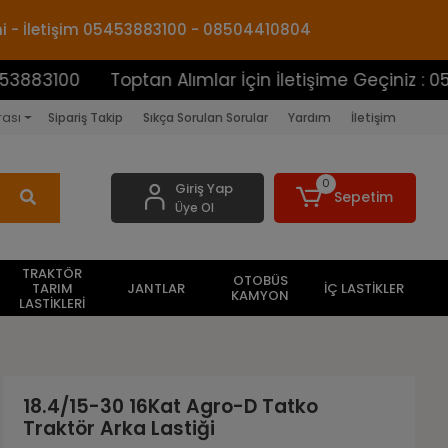
mi - İletişim 05453883100 - 08504410804
0
Toptan Alımlar İçin İletişime Geçiniz : 05453883
rası
Sipariş Takip
Sıkça Sorulan Sorular
Yardım
İletişim
0
Giriş Yap
Sepetim
Üye Ol
TRAKTÖR
OTOBÜS
TARIM
JANTLAR
İÇ LASTİKLER
KAMYON
LASTİKLERİ
18.4/15-30 16Kat Agro-D Tatko
Traktör Arka Lastiği