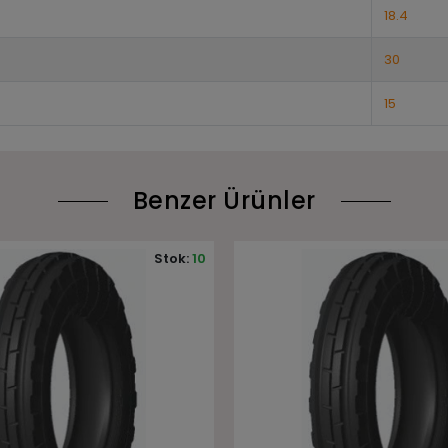
18.4
30
15
Benzer Ürünler
Stok:
10
Stok