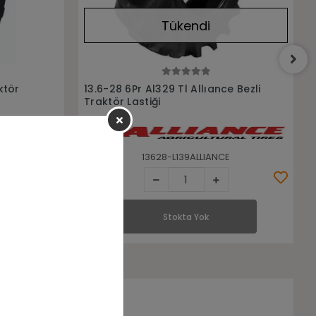
Tükendi
Stokta Yok
e Bezli
18.4/15-38 14Kat Knk50 Özka
Traktör Arka Lastiği
E
1841538-5746
Stokta Yok