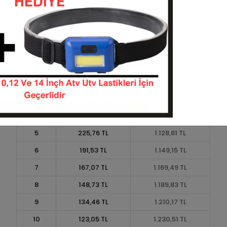
Taksit
Taksit Tutarı
Toplam Tutar
1
1.016,95 TL
1.016,95 TL
2
508,47 TL
1.016,95 TL
3
362,71 TL
1.088,14 TL
4
277,12 TL
1.108,48 TL
5
225,76 TL
1.128,81 TL
6
191,53 TL
1.149,15 TL
7
167,07 TL
1.169,49 TL
8
148,73 TL
1.189,83 TL
9
134,46 TL
1.210,17 TL
10
123,05 TL
1.230,51 TL