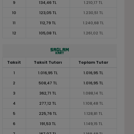
9
134,46 TL
1.210,17 TL
10
123,05 TL
1.230,51 TL
11
112,79 TL
1.240,68 TL
12
105,08 TL
1.261,02 TL
Taksit
Taksit Tutarı
Toplam Tutar
1
1.016,95 TL
1.016,95 TL
2
508,47 TL
1.016,95 TL
3
362,71 TL
1.088,14 TL
4
277,12 TL
1.108,48 TL
5
225,76 TL
1.128,81 TL
6
191,53 TL
1.149,15 TL
7
167,07 TL
1.169,49 TL