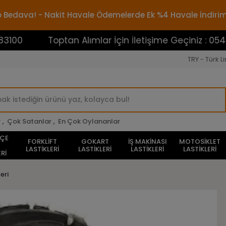
rgo Bedava! - Nakit Havale Ödemelerde Ek %4 Havale İndiri
Toptan Alımlar İçin İletişime Geçiniz : 0545388310
TRY - Türk Li
r
,
Çok Satanlar
,
En Çok Oylananlar
HÇE
FORKLİFT
GOKART
İŞ MAKİNASI
MOTOSİKLET
LASTİKLERİ
LASTİKLERİ
LASTİKLERİ
LASTİKLERİ
Rİ
eri