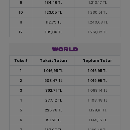
9
134,46 TL
1.210,17 TL
10
123,05 TL
1.230,51 TL
11
112,79 TL
1.240,68 TL
12
105,08 TL
1.261,02 TL
Taksit
Taksit Tutarı
Toplam Tutar
1
1.016,95 TL
1.016,95 TL
2
508,47 TL
1.016,95 TL
3
362,71 TL
1.088,14 TL
4
277,12 TL
1.108,48 TL
5
225,76 TL
1.128,81 TL
6
191,53 TL
1.149,15 TL
7
167,07 TL
1.169,49 TL