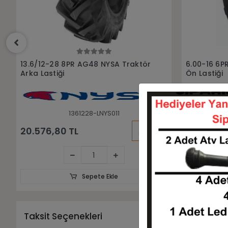
Sepete Ekle
6.00-16 6PR AG20 NYSA Traktör
6.50-16 6P
Ön Lastiği
Ön Lastiği
60016-LNYS007
KARGO
4.174,35 TL
4.892,60
BEDAVA
Sepete Ekle
Taksit Seçenekleri