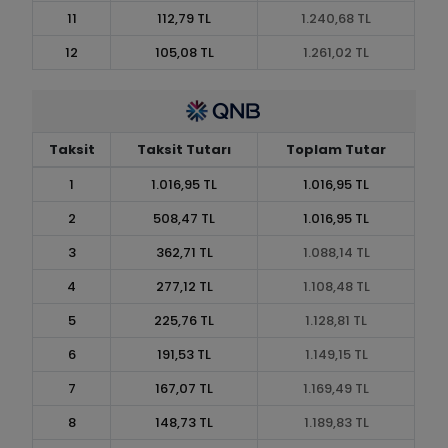
11
112,79 TL
1.240,68 TL
12
105,08 TL
1.261,02 TL
Taksit
Taksit Tutarı
Toplam Tutar
1
1.016,95 TL
1.016,95 TL
2
508,47 TL
1.016,95 TL
3
362,71 TL
1.088,14 TL
4
277,12 TL
1.108,48 TL
5
225,76 TL
1.128,81 TL
6
191,53 TL
1.149,15 TL
7
167,07 TL
1.169,49 TL
8
148,73 TL
1.189,83 TL