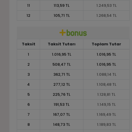
11
113,59 TL
1.249,53 TL
12
105,71 TL
1.268,54 TL
Taksit
Taksit Tutarı
Toplam Tutar
1
1.016,95 TL
1.016,95 TL
2
508,47 TL
1.016,95 TL
3
362,71 TL
1.088,14 TL
4
277,12 TL
1.108,48 TL
5
225,76 TL
1.128,81 TL
6
191,53 TL
1.149,15 TL
7
167,07 TL
1.169,49 TL
8
148,73 TL
1.189,83 TL