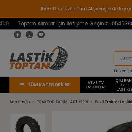
1500 TL ve Üzeri Tüm Alışverişlerde Ka
optan Alımlar İçin İletişime Geçiniz : 05453883100
En Yenile
ÇİM BA
ATV UTV
TÜM KATEGORİLER
GOLF
LASTİKLERİ
LASTİKLE
Ana Sayfa
TRAKTÖR TARIM LASTİKLERİ
Bezli Traktör Lastikl