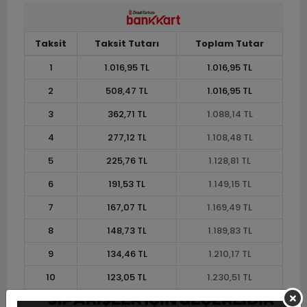
Taksit
Taksit Tutarı
Toplam Tutar
1
1.016,95 TL
1.016,95 TL
2
508,47 TL
1.016,95 TL
3
362,71 TL
1.088,14 TL
4
277,12 TL
1.108,48 TL
5
225,76 TL
1.128,81 TL
6
191,53 TL
1.149,15 TL
7
167,07 TL
1.169,49 TL
8
148,73 TL
1.189,83 TL
9
134,46 TL
1.210,17 TL
10
123,05 TL
1.230,51 TL
11
112,79 TL
1.240,68 TL