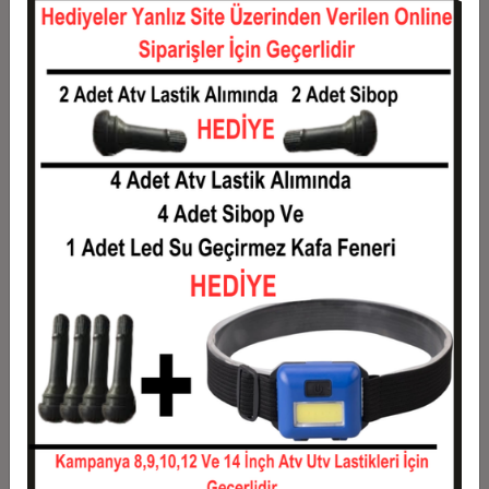
12
105,08 TL
1.261,02 TL
Taksit
Taksit Tutarı
Toplam Tutar
1
1.016,95 TL
1.016,95 TL
2
508,47 TL
1.016,95 TL
3
362,71 TL
1.088,14 TL
4
277,12 TL
1.108,48 TL
5
225,76 TL
1.128,81 TL
6
191,53 TL
1.149,15 TL
7
167,07 TL
1.169,49 TL
8
148,73 TL
1.189,83 TL
9
134,46 TL
1.210,17 TL