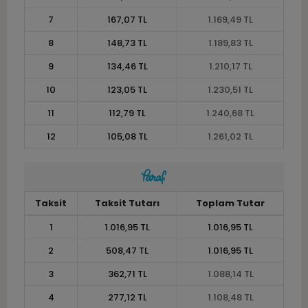
7
167,07 TL
1.169,49 TL
8
148,73 TL
1.189,83 TL
9
134,46 TL
1.210,17 TL
10
123,05 TL
1.230,51 TL
11
112,79 TL
1.240,68 TL
12
105,08 TL
1.261,02 TL
Taksit
Taksit Tutarı
Toplam Tutar
1
1.016,95 TL
1.016,95 TL
2
508,47 TL
1.016,95 TL
3
362,71 TL
1.088,14 TL
4
277,12 TL
1.108,48 TL