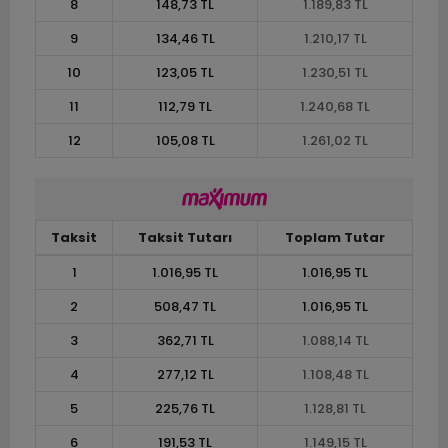
8
148,73 TL
1.189,83 TL
9
134,46 TL
1.210,17 TL
10
123,05 TL
1.230,51 TL
11
112,79 TL
1.240,68 TL
12
105,08 TL
1.261,02 TL
Taksit
Taksit Tutarı
Toplam Tutar
1
1.016,95 TL
1.016,95 TL
2
508,47 TL
1.016,95 TL
3
362,71 TL
1.088,14 TL
4
277,12 TL
1.108,48 TL
5
225,76 TL
1.128,81 TL
6
191,53 TL
1.149,15 TL