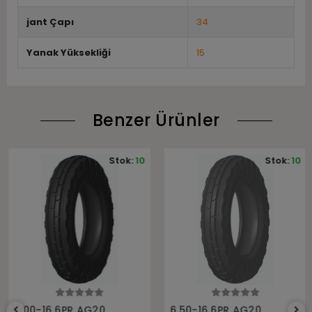
jant Çapı
34
Yanak Yüksekliği
15
Benzer Ürünler
Stok:
10
Stok:
10
Sepete Ekle
Sepete Ekle
6.00-16 6PR AG20
6.50-16 6PR AG20