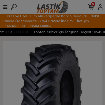
0
1500 TL ve Üzeri Tüm Alışverişlerde Kargo Bedava! - Nakit
Havale Ödemelerde Ek %4 Havale İndirimi - İletişim
05453883100 - 08504410804
z : 05453883100
Toptan Alımlar İçin İletişime Geçiniz : 0545388