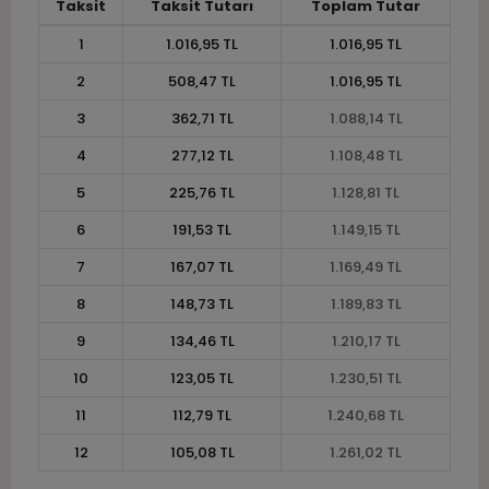
Taksit
Taksit Tutarı
Toplam Tutar
1
1.016,95 TL
1.016,95 TL
2
508,47 TL
1.016,95 TL
3
362,71 TL
1.088,14 TL
4
277,12 TL
1.108,48 TL
5
225,76 TL
1.128,81 TL
6
191,53 TL
1.149,15 TL
7
167,07 TL
1.169,49 TL
8
148,73 TL
1.189,83 TL
9
134,46 TL
1.210,17 TL
10
123,05 TL
1.230,51 TL
11
112,79 TL
1.240,68 TL
12
105,08 TL
1.261,02 TL