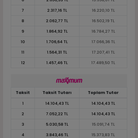
7
2.317,16 TL
16.220,10 TL
8
2.062,77 TL
16.502,19 TL
9
1.864,92 TL
16.784,27 TL
10
1.706,64 TL
17.066,36 TL
11
1.564,31 TL
17.207,41 TL
12
1.457,46 TL
17.489,50 TL
Taksit
Taksit Tutarı
Toplam Tutar
1
14.104,43 TL
14.104,43 TL
2
7.052,22 TL
14.104,43 TL
3
5.030,58 TL
15.091,74 TL
4
3.843,46 TL
15.373,83 TL