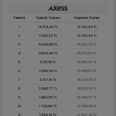
Taksit
Taksit Tutarı
Toplam Tutar
1
14.104,43 TL
14.104,43 TL
2
7.052,22 TL
14.104,43 TL
3
5.030,58 TL
15.091,74 TL
4
3.843,46 TL
15.373,83 TL
5
3.131,18 TL
15.655,92 TL
6
2.656,33 TL
15.938,01 TL
7
2.317,16 TL
16.220,10 TL
8
2.062,77 TL
16.502,19 TL
9
1.864,92 TL
16.784,27 TL
10
1.706,64 TL
17.066,36 TL
11
1.564,31 TL
17.207,41 TL