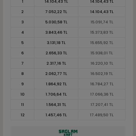
1
14.104,43 TL
14.104,43 TL
2
7.052,22 TL
14.104,43 TL
3
5.030,58 TL
15.091,74 TL
4
3.843,46 TL
15.373,83 TL
5
3.131,18 TL
15.655,92 TL
6
2.656,33 TL
15.938,01 TL
7
2.317,16 TL
16.220,10 TL
8
2.062,77 TL
16.502,19 TL
9
1.864,92 TL
16.784,27 TL
10
1.706,64 TL
17.066,36 TL
11
1.564,31 TL
17.207,41 TL
12
1.457,46 TL
17.489,50 TL