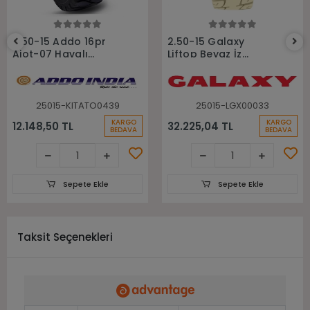
Sepete Ekle
Sepete Ekle
2.50-15 Addo 16pr
2.50-15 Galaxy
Aiot-07 Havalı
Liftop Beyaz İz
Forklift Lastiği
Bırakmayan
Sekmanlı Dolgu
Forklift Lastiği
25015-KITATO0439
25015-LGX00033
KARGO
KARGO
12.148,50 TL
32.225,04 TL
BEDAVA
BEDAVA
Sepete Ekle
Sepete Ekle
Taksit Seçenekleri