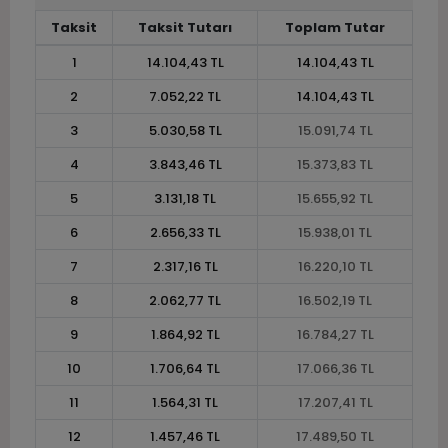
Taksit
Taksit Tutarı
Toplam Tutar
1
14.104,43 TL
14.104,43 TL
2
7.052,22 TL
14.104,43 TL
3
5.030,58 TL
15.091,74 TL
4
3.843,46 TL
15.373,83 TL
5
3.131,18 TL
15.655,92 TL
6
2.656,33 TL
15.938,01 TL
7
2.317,16 TL
16.220,10 TL
8
2.062,77 TL
16.502,19 TL
9
1.864,92 TL
16.784,27 TL
10
1.706,64 TL
17.066,36 TL
11
1.564,31 TL
17.207,41 TL
12
1.457,46 TL
17.489,50 TL