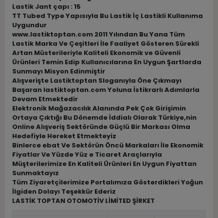
Lastik Jant çapı : 15
TT Tubed Type Yapısıyla Bu Lastik İç Lastikli Kullanıma
Uygundur
www.lastiktoptan.com 2011 Yılından Bu Yana Tüm
Lastik Marka Ve Çeşitleri İle Faaliyet Gösteren Sürekli
Artan Müsterileriyle Kaliteli Ekonomik ve Güvenli
Ürünleri Temin Edip Kullanıcılarına En Uygun Şartlarda
Sunmayı Misyon Edinmiştir
Alışverişte Lastiktoptan Sloganıyla Öne Çıkmayı
Başaran lastiktoptan.com Yoluna İstikrarlı Adımlarla
Devam Etmektedir
Elektronik Mağazacılık Alanında Pek Çok Girişimin
Ortaya Çıktığı Bu Dönemde İddialı Olarak Türkiye,nin
Online Alışveriş Sektöründe Güçlü Bir Markası Olma
Hedefiyle Hereket Etmekteyiz
Binlerce ebat Ve Sektörün Öncü Markaları İle Ekonomik
Fiyatlar Ve Yüzde Yüz e Ticaret Araçlarıyla
Müşterilerimize En Kaliteli Ürünleri En Uygun Fiyattan
Sunmaktayız
Tüm Ziyaretçilerimize Portalımıza Gösterdikleri Yoğun
İlgiden Dolayı Teşekkür Ederiz
LASTİK TOPTAN OTOMOTİV LİMİTED ŞİRKET