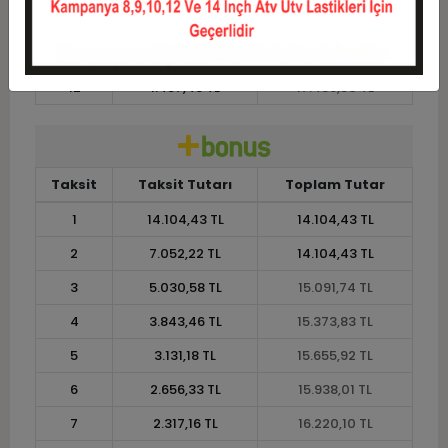
10
1.706,64 TL
17.066,36 TL
11
1.564,31 TL
17.207,41 TL
12
1.457,46 TL
17.489,50 TL
Taksit
Taksit Tutarı
Toplam Tutar
1
14.104,43 TL
14.104,43 TL
2
7.052,22 TL
14.104,43 TL
3
5.030,58 TL
15.091,74 TL
4
3.843,46 TL
15.373,83 TL
5
3.131,18 TL
15.655,92 TL
6
2.656,33 TL
15.938,01 TL
7
2.317,16 TL
16.220,10 TL