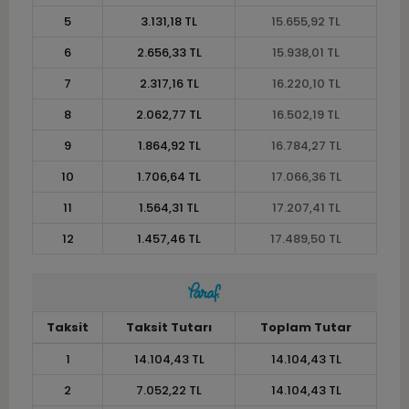
5
3.131,18 TL
15.655,92 TL
6
2.656,33 TL
15.938,01 TL
7
2.317,16 TL
16.220,10 TL
8
2.062,77 TL
16.502,19 TL
9
1.864,92 TL
16.784,27 TL
10
1.706,64 TL
17.066,36 TL
11
1.564,31 TL
17.207,41 TL
12
1.457,46 TL
17.489,50 TL
Taksit
Taksit Tutarı
Toplam Tutar
1
14.104,43 TL
14.104,43 TL
2
7.052,22 TL
14.104,43 TL