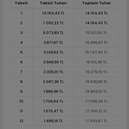
Taksit
Taksit Tutarı
Toplam Tutar
1
14.104,43 TL
14.104,43 TL
2
7.052,22 TL
14.104,43 TL
3
5.073,83 TL
15.221,50 TL
4
3.871,67 TL
15.486,67 TL
5
3.149,52 TL
15.747,60 TL
6
2.668,56 TL
16.011,35 TL
7
2.325,01 TL
16.275,10 TL
8
2.067,36 TL
16.538,86 TL
9
1.866,96 TL
16.802,61 TL
10
1.706,64 TL
17.066,36 TL
11
1.575,47 TL
17.330,12 TL
12
1.466,16 TL
17.593,87 TL