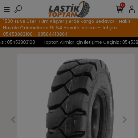
0
1500 TL ve Üzeri Tüm Alışverişlerde Kargo Bedava! - Nakit
Havale Ödemelerde Ek %4 Havale İndirimi - İletişim
05453883100 - 08504410804
 : 05453883100
Toptan Alımlar İçin İletişime Geçiniz : 05453883