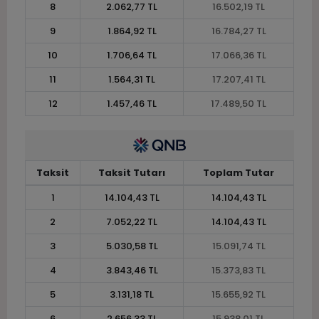
8
2.062,77 TL
16.502,19 TL
9
1.864,92 TL
16.784,27 TL
10
1.706,64 TL
17.066,36 TL
11
1.564,31 TL
17.207,41 TL
12
1.457,46 TL
17.489,50 TL
Taksit
Taksit Tutarı
Toplam Tutar
1
14.104,43 TL
14.104,43 TL
2
7.052,22 TL
14.104,43 TL
3
5.030,58 TL
15.091,74 TL
4
3.843,46 TL
15.373,83 TL
5
3.131,18 TL
15.655,92 TL
6
2.656,33 TL
15.938,01 TL