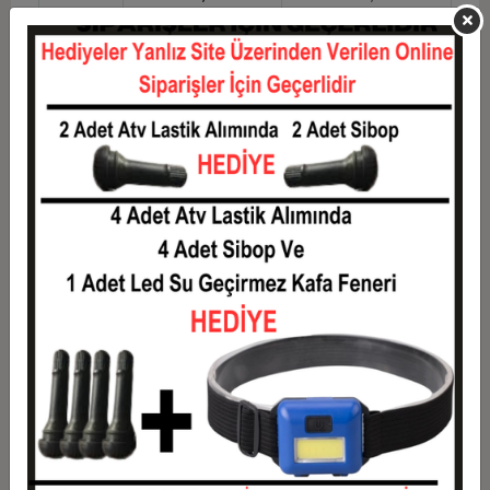
12
1.457,46 TL
17.489,50 TL
Taksit
Taksit Tutarı
Toplam Tutar
1
14.104,43 TL
14.104,43 TL
2
7.052,22 TL
14.104,43 TL
3
5.030,58 TL
15.091,74 TL
4
3.843,46 TL
15.373,83 TL
5
3.131,18 TL
15.655,92 TL
6
2.656,33 TL
15.938,01 TL
7
2.317,16 TL
16.220,10 TL
8
2.062,77 TL
16.502,19 TL
9
1.864,92 TL
16.784,27 TL