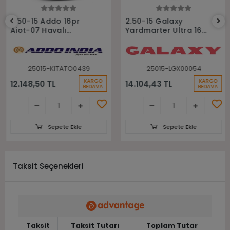
Sepete Ekle
Sepete Ekle
2.50-15 Addo 16pr
2.50-15 Galaxy
Aiot-07 Havalı
Yardmarter Ultra 16
Forklift Lastiği
Kat Havalı Forklift
Lastiği
25015-KITATO0439
25015-LGX00054
KARGO
KARGO
12.148,50 TL
14.104,43 TL
BEDAVA
BEDAVA
Sepete Ekle
Sepete Ekle
Taksit Seçenekleri
Taksit
Taksit Tutarı
Toplam Tutar