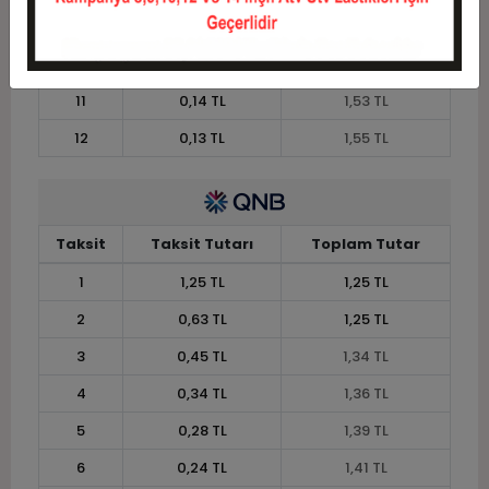
9
0,17 TL
1,49 TL
10
0,15 TL
1,51 TL
11
0,14 TL
1,53 TL
12
0,13 TL
1,55 TL
Taksit
Taksit Tutarı
Toplam Tutar
1
1,25 TL
1,25 TL
2
0,63 TL
1,25 TL
3
0,45 TL
1,34 TL
4
0,34 TL
1,36 TL
5
0,28 TL
1,39 TL
6
0,24 TL
1,41 TL