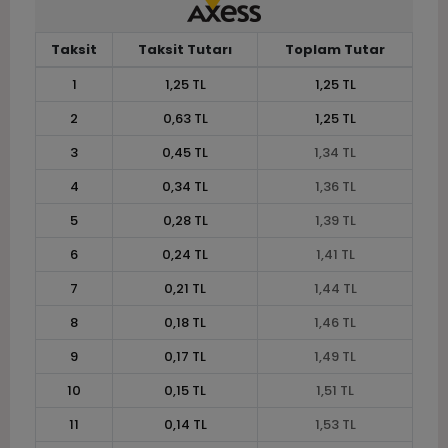
Taksit
Taksit Tutarı
Toplam Tutar
1
1,25 TL
1,25 TL
2
0,63 TL
1,25 TL
3
0,45 TL
1,34 TL
4
0,34 TL
1,36 TL
5
0,28 TL
1,39 TL
6
0,24 TL
1,41 TL
7
0,21 TL
1,44 TL
8
0,18 TL
1,46 TL
9
0,17 TL
1,49 TL
10
0,15 TL
1,51 TL
11
0,14 TL
1,53 TL