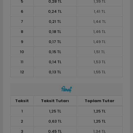
5
0,28 TL
1,39 TL
6
0,24 TL
1,41 TL
7
0,21 TL
1,44 TL
8
0,18 TL
1,46 TL
9
0,17 TL
1,49 TL
10
0,15 TL
1,51 TL
11
0,14 TL
1,53 TL
12
0,13 TL
1,55 TL
Taksit
Taksit Tutarı
Toplam Tutar
1
1,25 TL
1,25 TL
2
0,63 TL
1,25 TL
3
0,45 TL
1,34 TL