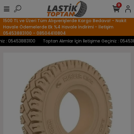
0
1500 TL ve Üzeri Tüm Alışverişlerde Kargo Bedava! - Nakit
Havale Ödemelerde Ek %4 Havale İndirimi - İletişim
05453883100 - 08504410804
z : 05453883100
Toptan Alımlar İçin İletişime Geçiniz : 0545388