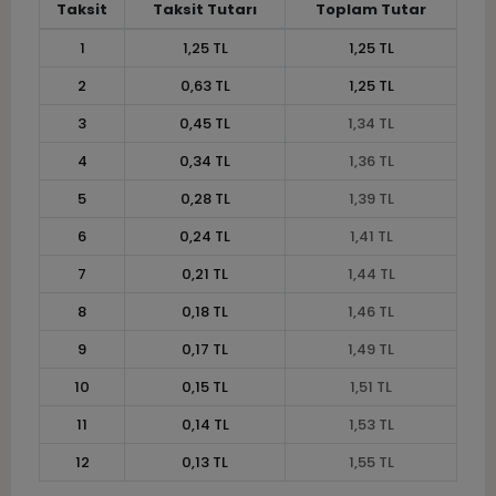
Taksit
Taksit Tutarı
Toplam Tutar
1
1,25 TL
1,25 TL
2
0,63 TL
1,25 TL
3
0,45 TL
1,34 TL
4
0,34 TL
1,36 TL
5
0,28 TL
1,39 TL
6
0,24 TL
1,41 TL
7
0,21 TL
1,44 TL
8
0,18 TL
1,46 TL
9
0,17 TL
1,49 TL
10
0,15 TL
1,51 TL
11
0,14 TL
1,53 TL
12
0,13 TL
1,55 TL