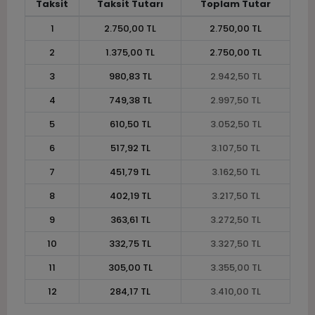
Taksit
Taksit Tutarı
Toplam Tutar
1
2.750,00 TL
2.750,00 TL
2
1.375,00 TL
2.750,00 TL
3
980,83 TL
2.942,50 TL
4
749,38 TL
2.997,50 TL
5
610,50 TL
3.052,50 TL
6
517,92 TL
3.107,50 TL
7
451,79 TL
3.162,50 TL
8
402,19 TL
3.217,50 TL
9
363,61 TL
3.272,50 TL
10
332,75 TL
3.327,50 TL
11
305,00 TL
3.355,00 TL
12
284,17 TL
3.410,00 TL