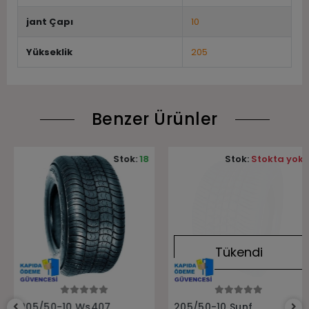
jant Çapı
10
Yükseklik
205
Benzer Ürünler
Stok:
18
Stok:
Stokta yok
Tükendi
Sepete Ekle
Stokta Yok
205/50-10 Ws407
205/50-10 Sunf