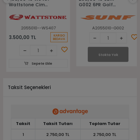
Wattstone Çim
G002 6PR Golf
Bahçe Golf Lastiği
Arabası Lastiği
2055010--WS407
A2055010-G002
KARGO
3.500,00 TL
BEDAVA
Stokta Yok
Sepete Ekle
Taksit Seçenekleri
Taksit
Taksit Tutarı
Toplam Tutar
1
2.750,00 TL
2.750,00 TL