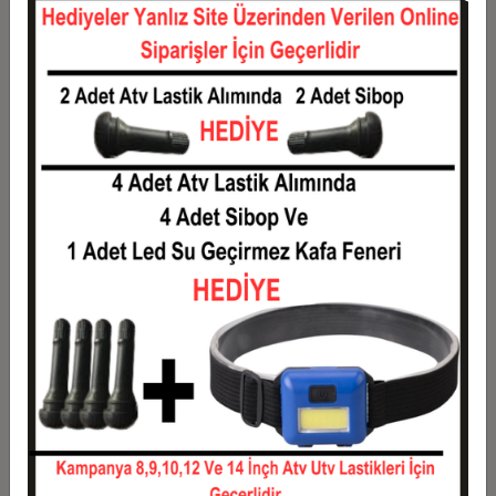
12
284,17 TL
3.410,00 TL
Taksit
Taksit Tutarı
Toplam Tutar
1
2.750,00 TL
2.750,00 TL
2
1.375,00 TL
2.750,00 TL
3
980,83 TL
2.942,50 TL
4
749,38 TL
2.997,50 TL
5
610,50 TL
3.052,50 TL
6
517,92 TL
3.107,50 TL
7
451,79 TL
3.162,50 TL
8
402,19 TL
3.217,50 TL
9
363,61 TL
3.272,50 TL