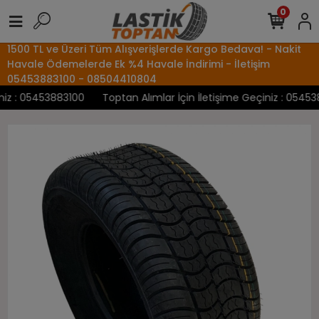
0
1500 TL ve Üzeri Tüm Alışverişlerde Kargo Bedava! - Nakit
Havale Ödemelerde Ek %4 Havale İndirimi - İletişim
05453883100 - 08504410804
z : 05453883100
Toptan Alımlar İçin İletişime Geçiniz : 0545388