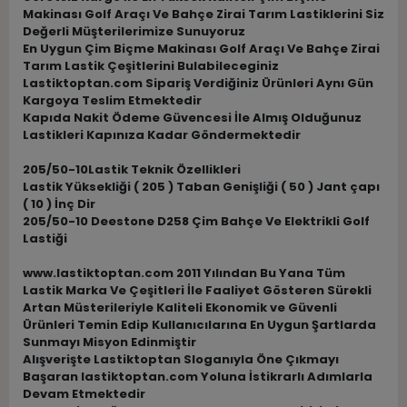
Makinası Golf Araçı Ve Bahçe Zirai Tarım Lastiklerini Siz
Değerli Müşterilerimize Sunuyoruz
En Uygun Çim Biçme Makinası Golf Araçı Ve Bahçe Zirai
Tarım Lastik Çeşitlerini Bulabileceginiz
Lastiktoptan.com Sipariş Verdiğiniz Ürünleri Aynı Gün
Kargoya Teslim Etmektedir
Kapıda Nakit Ödeme Güvencesi İle Almış Olduğunuz
Lastikleri Kapınıza Kadar Göndermektedir
205/50-10Lastik Teknik Özellikleri
Lastik Yüksekliği ( 205 ) Taban Genişliği ( 50 ) Jant çapı
( 10 ) İnç Dir
205/50-10 Deestone D258 Çim Bahçe Ve Elektrikli Golf
Lastiği
www.lastiktoptan.com 2011 Yılından Bu Yana Tüm
Lastik Marka Ve Çeşitleri İle Faaliyet Gösteren Sürekli
Artan Müsterileriyle Kaliteli Ekonomik ve Güvenli
Ürünleri Temin Edip Kullanıcılarına En Uygun Şartlarda
Sunmayı Misyon Edinmiştir
Alışverişte Lastiktoptan Sloganıyla Öne Çıkmayı
Başaran lastiktoptan.com Yoluna İstikrarlı Adımlarla
Devam Etmektedir