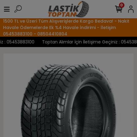
0
1500 TL ve Üzeri Tüm Alışverişlerde Kargo Bedava! - Nakit
Havale Ödemelerde Ek %4 Havale İndirimi - İletişim
05453883100 - 08504410804
 : 05453883100
Toptan Alımlar İçin İletişime Geçiniz : 05453883