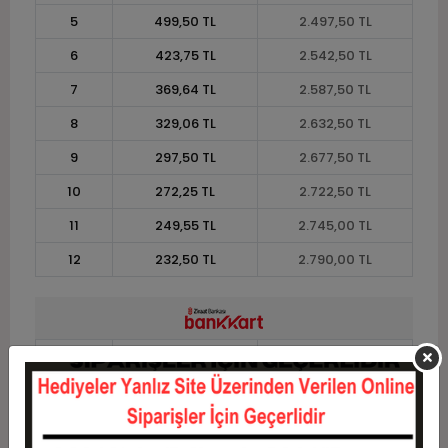
5
499,50 TL
2.497,50 TL
6
423,75 TL
2.542,50 TL
7
369,64 TL
2.587,50 TL
8
329,06 TL
2.632,50 TL
9
297,50 TL
2.677,50 TL
10
272,25 TL
2.722,50 TL
11
249,55 TL
2.745,00 TL
12
232,50 TL
2.790,00 TL
Taksit
Taksit Tutarı
Toplam Tutar
1
2.250,00 TL
2.250,00 TL
2
1.125,00 TL
2.250,00 TL