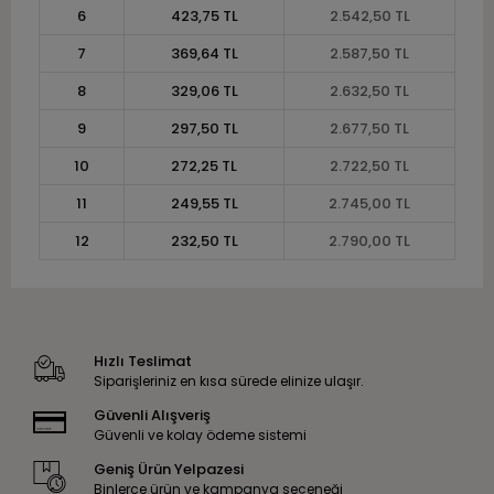
6
423,75 TL
2.542,50 TL
7
369,64 TL
2.587,50 TL
8
329,06 TL
2.632,50 TL
9
297,50 TL
2.677,50 TL
10
272,25 TL
2.722,50 TL
11
249,55 TL
2.745,00 TL
12
232,50 TL
2.790,00 TL
Hızlı Teslimat
Siparişleriniz en kısa sürede elinize ulaşır.
Güvenli Alışveriş
Güvenli ve kolay ödeme sistemi
Geniş Ürün Yelpazesi
Binlerce ürün ve kampanya seçeneği