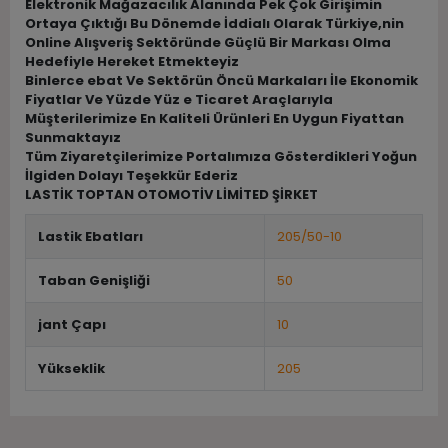
Elektronik Mağazacılık Alanında Pek Çok Girişimin
Ortaya Çıktığı Bu Dönemde İddialı Olarak Türkiye,nin
Online Alışveriş Sektöründe Güçlü Bir Markası Olma
Hedefiyle Hereket Etmekteyiz
Binlerce ebat Ve Sektörün Öncü Markaları İle Ekonomik
Fiyatlar Ve Yüzde Yüz e Ticaret Araçlarıyla
Müşterilerimize En Kaliteli Ürünleri En Uygun Fiyattan
Sunmaktayız
Tüm Ziyaretçilerimize Portalımıza Gösterdikleri Yoğun
İlgiden Dolayı Teşekkür Ederiz
LASTİK TOPTAN OTOMOTİV LİMİTED ŞİRKET
Lastik Ebatları
205/50-10
Taban Genişliği
50
jant Çapı
10
Yükseklik
205