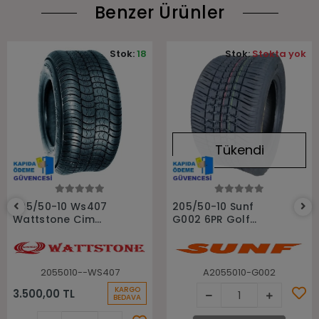
Benzer Ürünler
Stok:
18
Stok:
Stokta yok
Tükendi
Sepete Ekle
Stokta Yok
205/50-10 Ws407
205/50-10 Sunf
Wattstone Çim
G002 6PR Golf
Bahçe Golf Lastiği
Arabası Lastiği
2055010--WS407
A2055010-G002
KARGO
3.500,00 TL
BEDAVA