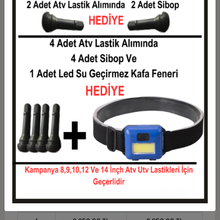
3
802,50 TL
2.407,50 TL
4
613,13 TL
2.452,50 TL
5
499,50 TL
2.497,50 TL
6
423,75 TL
2.542,50 TL
7
369,64 TL
2.587,50 TL
8
329,06 TL
2.632,50 TL
9
297,50 TL
2.677,50 TL
10
272,25 TL
2.722,50 TL
11
249,55 TL
2.745,00 TL
12
232,50 TL
2.790,00 TL
Taksit
Taksit Tutarı
Toplam Tutar