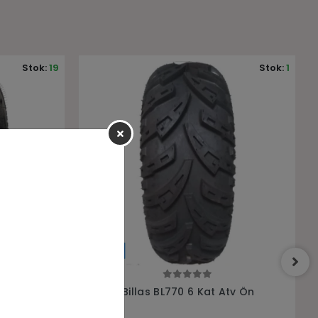
Stok:
1
Stok:
25
Sepete Ekle
tv Ön
19x7-8 Wattstone WS711 6 Kat Atv
Ön Lastiği