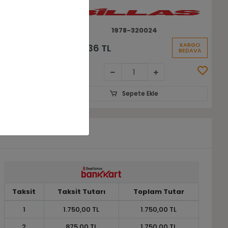
1978-WS711-6
KARGO
KARGO
2.850,00 TL
BEDAVA
BEDAVA
Sepete Ekle
Taksit
Taksit Tutarı
Toplam Tutar
1
1.750,00 TL
1.750,00 TL
2
875,00 TL
1.750,00 TL