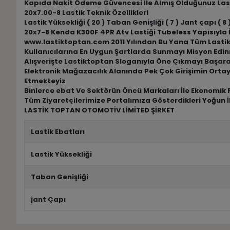
Kapıda Nakit Ödeme Güvencesi İle Almış Olduğunuz Las
20x7.00-8 Lastik Teknik Özellikleri
Lastik Yüksekliği ( 20 ) Taban Genişliği ( 7 ) Jant çapı ( 8 )
20x7-8 Kenda K300F 4PR Atv Lastiği Tubeless Yapısıyla 
www.lastiktoptan.com 2011 Yılından Bu Yana Tüm Lastik M
Kullanıcılarına En Uygun Şartlarda Sunmayı Misyon Edin
Alışverişte Lastiktoptan Sloganıyla Öne Çıkmayı Başar
Elektronik Mağazacılık Alanında Pek Çok Girişimin Ortay
Etmekteyiz
Binlerce ebat Ve Sektörün Öncü Markaları İle Ekonomik F
Tüm Ziyaretçilerimize Portalımıza Gösterdikleri Yoğun İ
LASTİK TOPTAN OTOMOTİV LİMİTED ŞİRKET
Lastik Ebatları
Lastik Yüksekliği
Taban Genişliği
jant Çapı