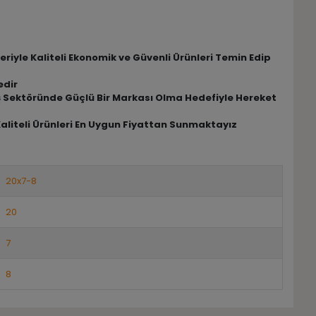
riyle Kaliteli Ekonomik ve Güvenli Ürünleri Temin Edip
edir
riş Sektöründe Güçlü Bir Markası Olma Hedefiyle Hereket
Kaliteli Ürünleri En Uygun Fiyattan Sunmaktayız
20x7-8
20
7
8