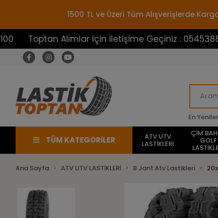
1500 TL ve Üzeri Tüm Alışverişlerde Ka
optan Alımlar İçin İletişime Geçiniz : 05453883100
En Yenile
ÇİM BA
ATV UTV
TÜM KATEGORİLER
GOLF
LASTİKLERİ
LASTİKLE
Ana Sayfa
ATV UTV LASTİKLERİ
8 Jant Atv Lastikleri
20x