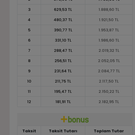
3
629,53 TL
1.888,60 TL
4
480,37 TL
1.921,50 TL
5
390,77 TL
1.953,87 TL
6
331,10 TL
1.986,60 TL
7
288,47 TL
2.019,32 TL
8
256,51 TL
2.052,05 TL
9
231,64 TL
2.084,77 TL
10
211,75 TL
2.117,50 TL
11
195,47 TL
2.150,22 TL
12
181,91 TL
2.182,95 TL
Taksit
Taksit Tutarı
Toplam Tutar