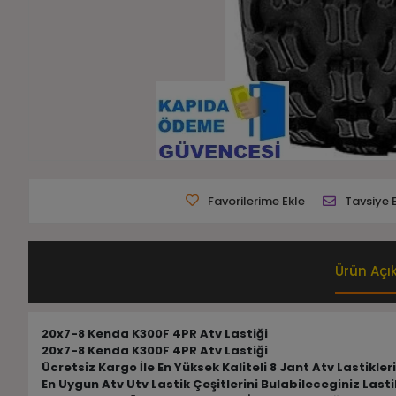
Favorilerime Ekle
Tavsiye 
Ürün Açı
20x7-8 Kenda K300F 4PR Atv Lastiği
20x7-8 Kenda K300F 4PR Atv Lastiği
Ücretsiz Kargo İle En Yüksek Kaliteli 8 Jant Atv Lastikle
En Uygun Atv Utv Lastik Çeşitlerini Bulabileceginiz Las