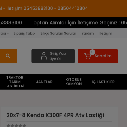
mi - İletişim 05453883100 - 08504410804
0
Toptan Alımlar İçin İletişime Geçiniz : 05453883
rası
Sipariş Takip
Sıkça Sorulan Sorular
Yardım
İletişim
0
Giriş Yap
Sepetim
Üye Ol
TRAKTÖR
OTOBÜS
TARIM
JANTLAR
İÇ LASTİKLER
KAMYON
LASTİKLERİ
20x7-8 Kenda K300F 4PR Atv Lastiği