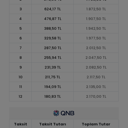
3
624,17 TL
1.872,50 TL
4
476,87 TL
1.907,50 TL
5
388,50 TL
1.942,50 TL
6
329,58 TL
1.977,50 TL
7
287,50 TL
2.012,50 TL
8
255,94 TL
2.047,50 TL
9
231,39 TL
2.082,50 TL
10
211,75 TL
2.117,50 TL
11
194,09 TL
2.135,00 TL
12
180,83 TL
2.170,00 TL
Taksit
Taksit Tutarı
Toplam Tutar