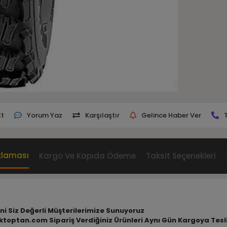
Et
Yorum Yaz
Karşılaştır
Gelince Haber Ver
klaması
Kargo Ve Kapıda Ödeme
Taksit Seçenekleri
rini Siz Değerli Müşterilerimize Sunuyoruz
tiktoptan.com Sipariş Verdiğiniz Ürünleri Aynı Gün Kargoya Tes