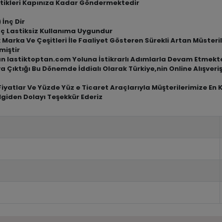
tikleri Kapınıza Kadar Göndermektedir
 İnç Dir
İç Lastiksiz Kullanıma Uygundur
arka Ve Çeşitleri İle Faaliyet Gösteren Sürekli Artan Müsterile
miştir
an lastiktoptan.com Yoluna İstikrarlı Adımlarla Devam Etmekt
a Çıktığı Bu Dönemde İddialı Olarak Türkiye,nin Online Alışve
iyatlar Ve Yüzde Yüz e Ticaret Araçlarıyla Müşterilerimize En 
lgiden Dolayı Teşekkür Ederiz