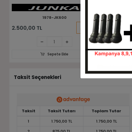
1978-DI2021
KARGO
2.750,00 TL
2.923,36 
BEDAVA
Sepete Ekle
Taksit Seçenekleri
Taksit
Taksit Tutarı
Toplam Tutar
1
1.750,00 TL
1.750,00 TL
2
875,00 TL
1.750,00 TL