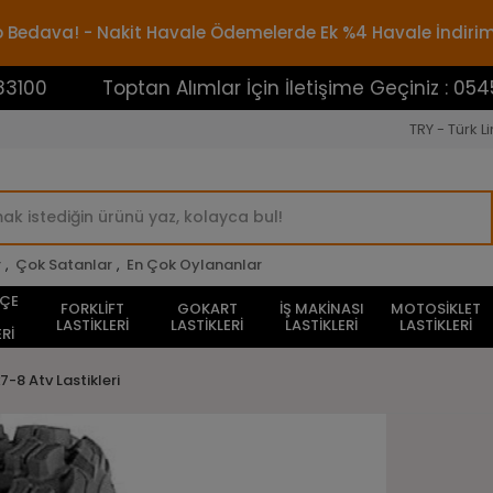
rgo Bedava! - Nakit Havale Ödemelerde Ek %4 Havale İndiri
Toptan Alımlar İçin İletişime Geçiniz : 0545388310
TRY - Türk Li
r
,
Çok Satanlar
,
En Çok Oylananlar
HÇE
FORKLİFT
GOKART
İŞ MAKİNASI
MOTOSİKLET
LASTİKLERİ
LASTİKLERİ
LASTİKLERİ
LASTİKLERİ
Rİ
7-8 Atv Lastikleri