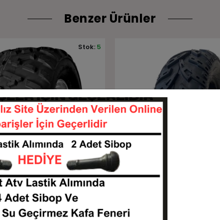
Benzer Ürünler
Stok:
19
Sepete Ekle
Sepete Ekle
vermax BL770 6Kat Atv
19x7-8 Billas BL770 6 Kat A
Lastiği