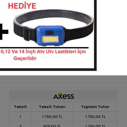
1978-BL770-6KAT
1978-320024
KARGO
TL
2.923,36 TL
BEDAVA
Sepete Ekle
Sepete Ekle
Taksit
Taksit Tutarı
Toplam Tutar
1
1.750,00 TL
1.750,00 TL
2
875,00 TL
1.750,00 TL