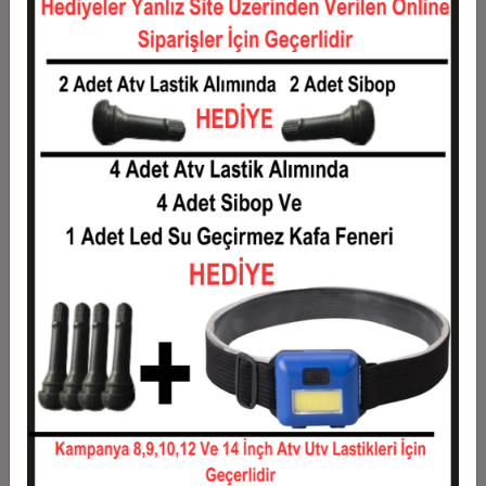
12
568,33 TL
6.820,00 TL
Taksit
Taksit Tutarı
Toplam Tutar
1
5.500,00 TL
5.500,00 TL
2
2.750,00 TL
5.500,00 TL
3
1.961,67 TL
5.885,00 TL
4
1.498,75 TL
5.995,00 TL
5
1.221,00 TL
6.105,00 TL
6
1.035,83 TL
6.215,00 TL
7
903,57 TL
6.325,00 TL
8
804,38 TL
6.435,00 TL
9
727,22 TL
6.545,00 TL
10
665,50 TL
6.655,00 TL