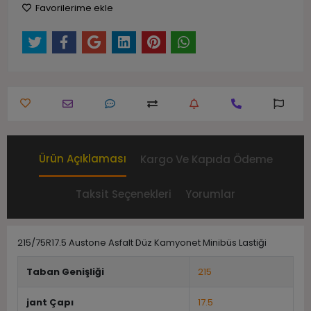
Favorilerime ekle
Ürün Açıklaması
Kargo Ve Kapıda Ödeme
Taksit Seçenekleri
Yorumlar
215/75R17.5 Austone Asfalt Düz Kamyonet Minibüs Lastiği
Taban Genişliği
215
jant Çapı
17.5