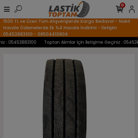
0
1500 TL ve Üzeri Tüm Alışverişlerde Kargo Bedava! - Nakit
Havale Ödemelerde Ek %4 Havale İndirimi - İletişim
05453883100 - 08504410804
z : 05453883100
Toptan Alımlar İçin İletişime Geçiniz : 0545388