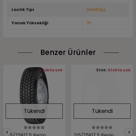
Lastik Tipi
Asfalt Düz
Yanak Yüksekliği
75
Benzer Ürünler
Stok:
Stokta yok
Stok:
Stokta yok
Tükendi
Tükendi
Stokta Yok
Stokta Yok
215/75R17.5 Regio
215/75R17.5 Regio