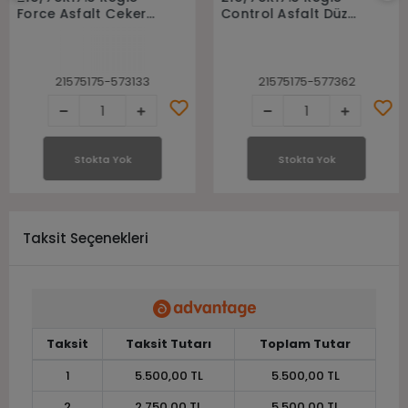
Force Asfalt Çeker
Control Asfalt Düz
M+S Fulda Kamyonet
M+S Fulda Kamyonet
Minibüs Lastiği
Minibüs Lastiği
21575175-573133
21575175-577362
Stokta Yok
Stokta Yok
Taksit Seçenekleri
Taksit
Taksit Tutarı
Toplam Tutar
1
5.500,00 TL
5.500,00 TL
2
2.750,00 TL
5.500,00 TL