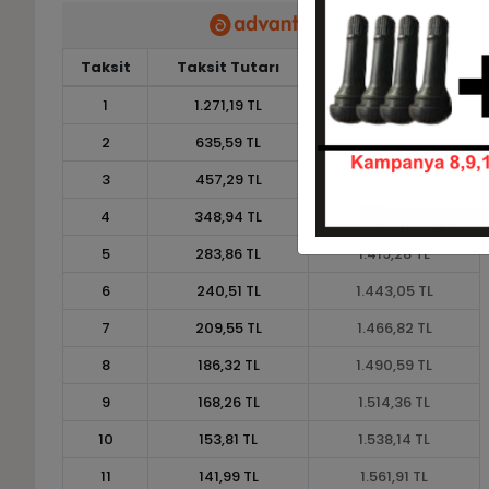
Taksit
Taksit Tutarı
Toplam Tutar
1
1.271,19 TL
1.271,19 TL
2
635,59 TL
1.271,19 TL
3
457,29 TL
1.371,86 TL
4
348,94 TL
1.395,76 TL
5
283,86 TL
1.419,28 TL
6
240,51 TL
1.443,05 TL
7
209,55 TL
1.466,82 TL
8
186,32 TL
1.490,59 TL
9
168,26 TL
1.514,36 TL
10
153,81 TL
1.538,14 TL
11
141,99 TL
1.561,91 TL