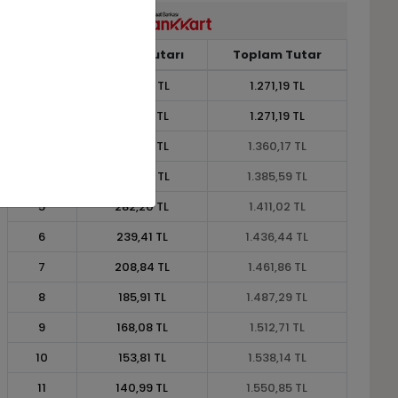
Taksit
Taksit Tutarı
Toplam Tutar
1
1.271,19 TL
1.271,19 TL
2
635,59 TL
1.271,19 TL
3
453,39 TL
1.360,17 TL
4
346,40 TL
1.385,59 TL
5
282,20 TL
1.411,02 TL
6
239,41 TL
1.436,44 TL
7
208,84 TL
1.461,86 TL
8
185,91 TL
1.487,29 TL
9
168,08 TL
1.512,71 TL
10
153,81 TL
1.538,14 TL
11
140,99 TL
1.550,85 TL