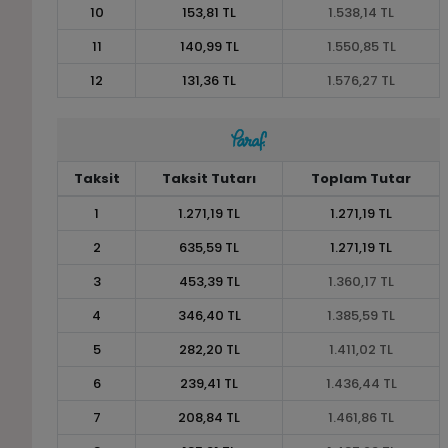
10
153,81 TL
1.538,14 TL
11
140,99 TL
1.550,85 TL
12
131,36 TL
1.576,27 TL
Taksit
Taksit Tutarı
Toplam Tutar
1
1.271,19 TL
1.271,19 TL
2
635,59 TL
1.271,19 TL
3
453,39 TL
1.360,17 TL
4
346,40 TL
1.385,59 TL
5
282,20 TL
1.411,02 TL
6
239,41 TL
1.436,44 TL
7
208,84 TL
1.461,86 TL