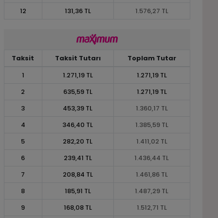
12
131,36 TL
1.576,27 TL
Taksit
Taksit Tutarı
Toplam Tutar
1
1.271,19 TL
1.271,19 TL
2
635,59 TL
1.271,19 TL
3
453,39 TL
1.360,17 TL
4
346,40 TL
1.385,59 TL
5
282,20 TL
1.411,02 TL
6
239,41 TL
1.436,44 TL
7
208,84 TL
1.461,86 TL
8
185,91 TL
1.487,29 TL
9
168,08 TL
1.512,71 TL