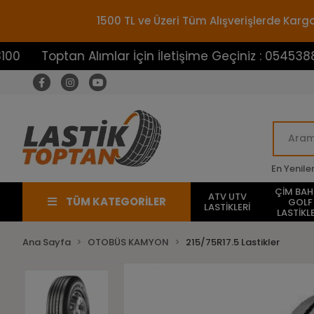
1500 TL ve Üzeri Tüm Alışverişlerde Ka
Toptan Alımlar İçin İletişime Geçiniz : 05453883100
En Yenile
ÇİM BA
ATV UTV
TÜM KATEGORİLER
GOLF
LASTİKLERİ
LASTİKLE
Ana Sayfa
OTOBÜS KAMYON
215/75R17.5 Lastikler