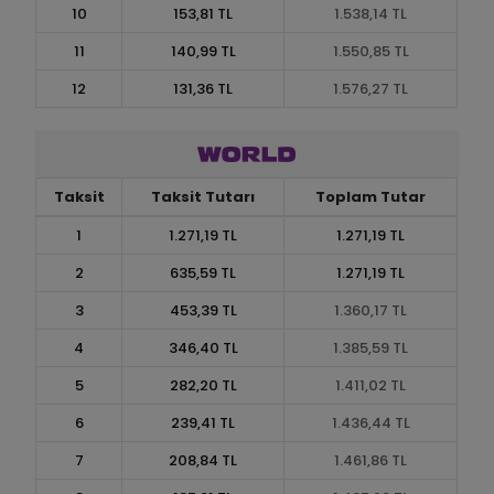
10
153,81 TL
1.538,14 TL
11
140,99 TL
1.550,85 TL
12
131,36 TL
1.576,27 TL
Taksit
Taksit Tutarı
Toplam Tutar
1
1.271,19 TL
1.271,19 TL
2
635,59 TL
1.271,19 TL
3
453,39 TL
1.360,17 TL
4
346,40 TL
1.385,59 TL
5
282,20 TL
1.411,02 TL
6
239,41 TL
1.436,44 TL
7
208,84 TL
1.461,86 TL