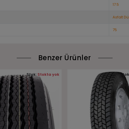
17.5
Asfalt Dü
75
Benzer Ürünler
Stok:
Stokta yok
Stok