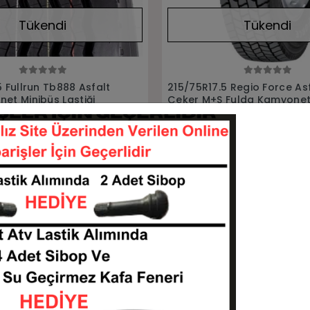
Tükendi
Tükendi
Stokta Yok
Stokta Yok
5 Regio Force Asfalt
215/75R17.5 Regio Control 
 Fulda Kamyonet
Düz M+S Fulda Kamyonet M
tiği
Lastiği
21575175-573133
21575175-577362
Stokta Yok
Stokta Yok