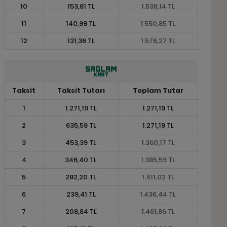
10
153,81 TL
1.538,14 TL
11
140,99 TL
1.550,85 TL
12
131,36 TL
1.576,27 TL
Taksit
Taksit Tutarı
Toplam Tutar
1
1.271,19 TL
1.271,19 TL
2
635,59 TL
1.271,19 TL
3
453,39 TL
1.360,17 TL
4
346,40 TL
1.385,59 TL
5
282,20 TL
1.411,02 TL
6
239,41 TL
1.436,44 TL
7
208,84 TL
1.461,86 TL