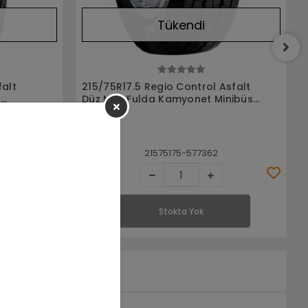
Tükendi
Stokta Yok
Asfalt
215/75R17,5 F.Drıve Asfalt Çeker
inibüs
Formula Kamyonet Minibüs Lastiği
21575175-234330
Stokta Yok