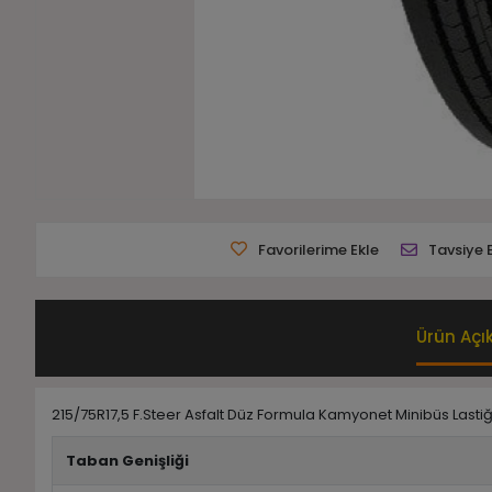
Favorilerime Ekle
Tavsiye 
Ürün Açı
215/75R17,5 F.Steer Asfalt Düz Formula Kamyonet Minibüs Lastiğ
Taban Genişliği