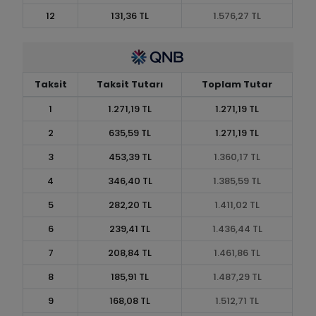
12
131,36 TL
1.576,27 TL
Taksit
Taksit Tutarı
Toplam Tutar
1
1.271,19 TL
1.271,19 TL
2
635,59 TL
1.271,19 TL
3
453,39 TL
1.360,17 TL
4
346,40 TL
1.385,59 TL
5
282,20 TL
1.411,02 TL
6
239,41 TL
1.436,44 TL
7
208,84 TL
1.461,86 TL
8
185,91 TL
1.487,29 TL
9
168,08 TL
1.512,71 TL