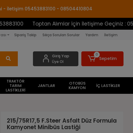
mi - İletişim 05453883100 - 08504410804
00
Toptan Alımlar İçin İletişime Geçiniz : 0545388
rası
Sipariş Takip
Sıkça Sorulan Sorular
Yardım
İletişim
0
Giriş Yap
Sepetim
Üye Ol
TRAKTÖR
OTOBÜS
TARIM
JANTLAR
İÇ LASTİKLER
KAMYON
LASTİKLERİ
215/75R17,5 F.Steer Asfalt Düz Formula
Kamyonet Minibüs Lastiği