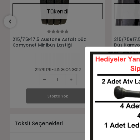
Tükendi
Stokta Yok
215/75R17.5 Fullrun Tb888 Asfalt
215/75R17.
Düz Kamyonet Minibüs Lastiği
Çeker M+S
Minibüs Las
21575175-LFULL216
Stokta Yok
Taksit Seçenekleri