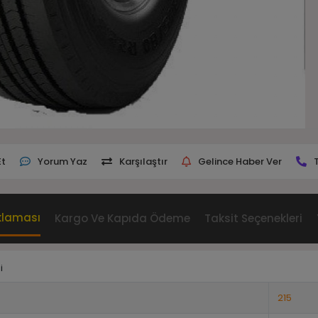
Et
Yorum Yaz
Karşılaştır
Gelince Haber Ver
klaması
Kargo Ve Kapıda Ödeme
Taksit Seçenekleri
i
215