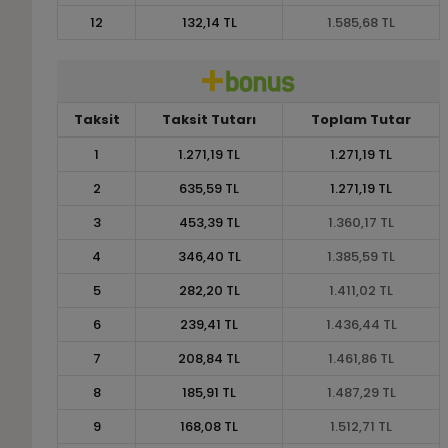
12
132,14 TL
1.585,68 TL
Taksit
Taksit Tutarı
Toplam Tutar
1
1.271,19 TL
1.271,19 TL
2
635,59 TL
1.271,19 TL
3
453,39 TL
1.360,17 TL
4
346,40 TL
1.385,59 TL
5
282,20 TL
1.411,02 TL
6
239,41 TL
1.436,44 TL
7
208,84 TL
1.461,86 TL
8
185,91 TL
1.487,29 TL
9
168,08 TL
1.512,71 TL