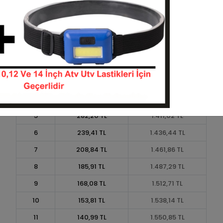
Taksit
Taksit Tutarı
Toplam Tutar
1
1.271,19 TL
1.271,19 TL
2
635,59 TL
1.271,19 TL
3
453,39 TL
1.360,17 TL
4
346,40 TL
1.385,59 TL
5
282,20 TL
1.411,02 TL
6
239,41 TL
1.436,44 TL
7
208,84 TL
1.461,86 TL
8
185,91 TL
1.487,29 TL
9
168,08 TL
1.512,71 TL
10
153,81 TL
1.538,14 TL
11
140,99 TL
1.550,85 TL