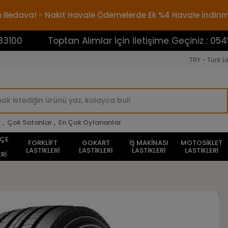
rgo Bedava! - Nakit Havale Ödemelerde Ek %4 Havale İndiri
Toptan Alımlar İçin İletişime Geçiniz : 054538831
TRY - Türk Li
r
,
Çok Satanlar
,
En Çok Oylananlar
HÇE
FORKLİFT
GOKART
İŞ MAKİNASI
MOTOSİKLET
LASTİKLERİ
LASTİKLERİ
LASTİKLERİ
LASTİKLERİ
Rİ