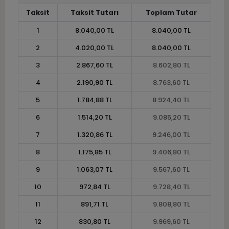
Taksit
Taksit Tutarı
Toplam Tutar
1
8.040,00 TL
8.040,00 TL
2
4.020,00 TL
8.040,00 TL
3
2.867,60 TL
8.602,80 TL
4
2.190,90 TL
8.763,60 TL
5
1.784,88 TL
8.924,40 TL
6
1.514,20 TL
9.085,20 TL
7
1.320,86 TL
9.246,00 TL
8
1.175,85 TL
9.406,80 TL
9
1.063,07 TL
9.567,60 TL
10
972,84 TL
9.728,40 TL
11
891,71 TL
9.808,80 TL
12
830,80 TL
9.969,60 TL