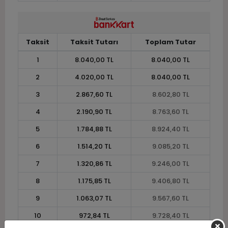
Taksit
Taksit Tutarı
Toplam Tutar
1
8.040,00 TL
8.040,00 TL
2
4.020,00 TL
8.040,00 TL
3
2.867,60 TL
8.602,80 TL
4
2.190,90 TL
8.763,60 TL
5
1.784,88 TL
8.924,40 TL
6
1.514,20 TL
9.085,20 TL
7
1.320,86 TL
9.246,00 TL
8
1.175,85 TL
9.406,80 TL
9
1.063,07 TL
9.567,60 TL
10
972,84 TL
9.728,40 TL