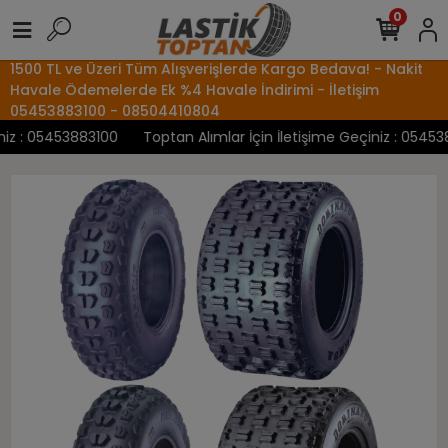
0
1500 TL ve Üzeri Tüm Alışverişlerde Kargo Bedava! - Nakit
Havale Ödemelerde Ek %4 Havale İndirimi - İletişim
05453883100 - 08504410804
z : 05453883100
Toptan Alımlar İçin İletişime Geçiniz : 0545388