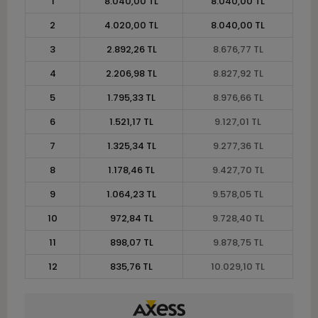
1
8.040,00 TL
8.040,00 TL
2
4.020,00 TL
8.040,00 TL
3
2.892,26 TL
8.676,77 TL
4
2.206,98 TL
8.827,92 TL
5
1.795,33 TL
8.976,66 TL
6
1.521,17 TL
9.127,01 TL
7
1.325,34 TL
9.277,36 TL
8
1.178,46 TL
9.427,70 TL
9
1.064,23 TL
9.578,05 TL
10
972,84 TL
9.728,40 TL
11
898,07 TL
9.878,75 TL
12
835,76 TL
10.029,10 TL