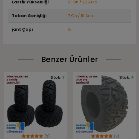
Lastik Yüksekliği
21 Ön / 22 Arka
Taban Genişliği
7 Ön / 10 Arka
jant Çapı
10
Benzer Ürünler
Stok:
7
Stok:
4
(2)
(2)