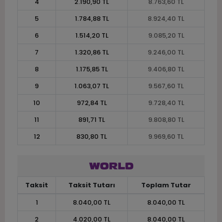
4
2.190,90 TL
8.763,60 TL
5
1.784,88 TL
8.924,40 TL
6
1.514,20 TL
9.085,20 TL
7
1.320,86 TL
9.246,00 TL
8
1.175,85 TL
9.406,80 TL
9
1.063,07 TL
9.567,60 TL
10
972,84 TL
9.728,40 TL
11
891,71 TL
9.808,80 TL
12
830,80 TL
9.969,60 TL
Taksit
Taksit Tutarı
Toplam Tutar
1
8.040,00 TL
8.040,00 TL
2
4.020,00 TL
8.040,00 TL