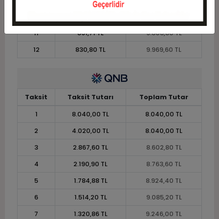
10
972,84 TL
9.728,40 TL
11
891,71 TL
9.808,80 TL
12
830,80 TL
9.969,60 TL
Taksit
Taksit Tutarı
Toplam Tutar
1
8.040,00 TL
8.040,00 TL
2
4.020,00 TL
8.040,00 TL
3
2.867,60 TL
8.602,80 TL
4
2.190,90 TL
8.763,60 TL
5
1.784,88 TL
8.924,40 TL
6
1.514,20 TL
9.085,20 TL
7
1.320,86 TL
9.246,00 TL