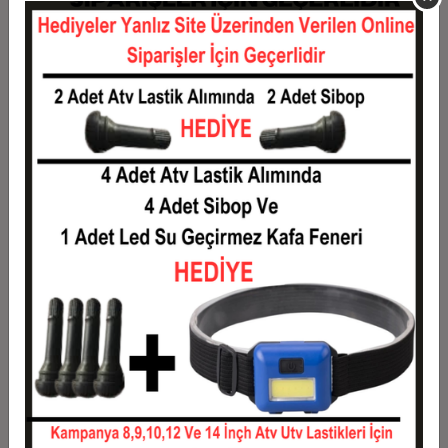
11
891,71 TL
9.808,80 TL
12
830,80 TL
9.969,60 TL
Taksit
Taksit Tutarı
Toplam Tutar
1
8.040,00 TL
8.040,00 TL
2
4.020,00 TL
8.040,00 TL
3
2.867,60 TL
8.602,80 TL
4
2.190,90 TL
8.763,60 TL
5
1.784,88 TL
8.924,40 TL
6
1.514,20 TL
9.085,20 TL
7
1.320,86 TL
9.246,00 TL
8
1.175,85 TL
9.406,80 TL
9
1.063,07 TL
9.567,60 TL