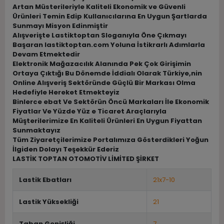
Artan Müsterileriyle Kaliteli Ekonomik ve Güvenli
Ürünleri Temin Edip Kullanıcılarına En Uygun Şartlarda
Sunmayı Misyon Edinmiştir
Alışverişte Lastiktoptan Sloganıyla Öne Çıkmayı
Başaran lastiktoptan.com Yoluna İstikrarlı Adımlarla
Devam Etmektedir
Elektronik Mağazacılık Alanında Pek Çok Girişimin
Ortaya Çıktığı Bu Dönemde İddialı Olarak Türkiye,nin
Online Alışveriş Sektöründe Güçlü Bir Markası Olma
Hedefiyle Hereket Etmekteyiz
Binlerce ebat Ve Sektörün Öncü Markaları İle Ekonomik
Fiyatlar Ve Yüzde Yüz e Ticaret Araçlarıyla
Müşterilerimize En Kaliteli Ürünleri En Uygun Fiyattan
Sunmaktayız
Tüm Ziyaretçilerimize Portalımıza Gösterdikleri Yoğun
İlgiden Dolayı Teşekkür Ederiz
LASTİK TOPTAN OTOMOTİV LİMİTED ŞİRKET
Lastik Ebatları
21x7-10
Lastik Yüksekliği
21
Taban Genişliği
7