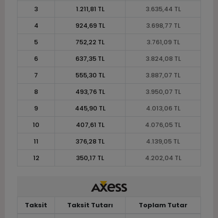
3
1.211,81 TL
3.635,44 TL
4
924,69 TL
3.698,77 TL
5
752,22 TL
3.761,09 TL
6
637,35 TL
3.824,08 TL
7
555,30 TL
3.887,07 TL
8
493,76 TL
3.950,07 TL
9
445,90 TL
4.013,06 TL
10
407,61 TL
4.076,05 TL
11
376,28 TL
4.139,05 TL
12
350,17 TL
4.202,04 TL
Taksit
Taksit Tutarı
Toplam Tutar