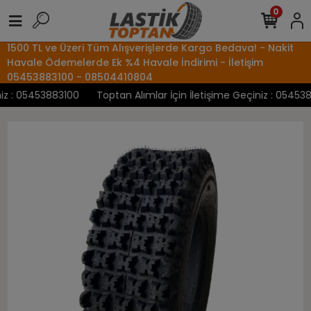
0
1500 TL ve Üzeri Tüm Alışverişlerde Kargo Bedava! - Nakit
Havale Ödemelerde Ek %4 Havale İndirimi - İletişim
05453883100 - 08504410804
 : 05453883100
Toptan Alımlar İçin İletişime Geçiniz : 05453883