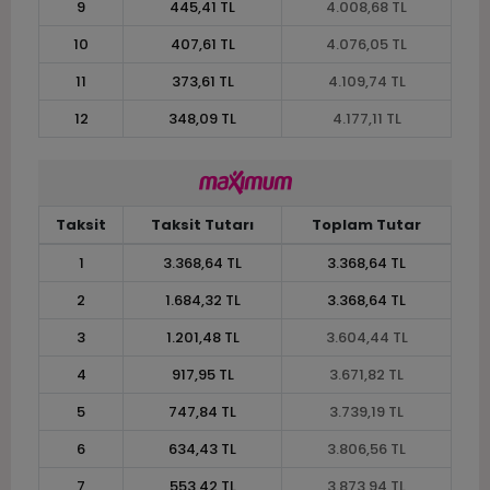
9
445,41 TL
4.008,68 TL
10
407,61 TL
4.076,05 TL
11
373,61 TL
4.109,74 TL
12
348,09 TL
4.177,11 TL
Taksit
Taksit Tutarı
Toplam Tutar
1
3.368,64 TL
3.368,64 TL
2
1.684,32 TL
3.368,64 TL
3
1.201,48 TL
3.604,44 TL
4
917,95 TL
3.671,82 TL
5
747,84 TL
3.739,19 TL
6
634,43 TL
3.806,56 TL
7
553,42 TL
3.873,94 TL