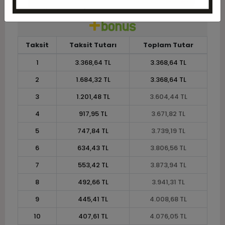
Taksit
Taksit Tutarı
Toplam Tutar
1
3.368,64 TL
3.368,64 TL
2
1.684,32 TL
3.368,64 TL
3
1.201,48 TL
3.604,44 TL
4
917,95 TL
3.671,82 TL
5
747,84 TL
3.739,19 TL
6
634,43 TL
3.806,56 TL
7
553,42 TL
3.873,94 TL
8
492,66 TL
3.941,31 TL
9
445,41 TL
4.008,68 TL
10
407,61 TL
4.076,05 TL