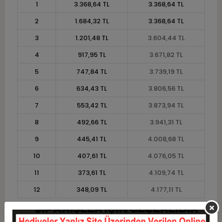
1
3.368,64 TL
3.368,64 TL
2
1.684,32 TL
3.368,64 TL
3
1.201,48 TL
3.604,44 TL
4
917,95 TL
3.671,82 TL
5
747,84 TL
3.739,19 TL
6
634,43 TL
3.806,56 TL
7
553,42 TL
3.873,94 TL
8
492,66 TL
3.941,31 TL
9
445,41 TL
4.008,68 TL
10
407,61 TL
4.076,05 TL
11
373,61 TL
4.109,74 TL
12
348,09 TL
4.177,11 TL