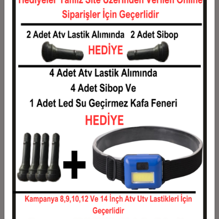
Taksit
Taksit Tutarı
Toplam Tutar
1
3.368,64 TL
3.368,64 TL
2
1.684,32 TL
3.368,64 TL
3
1.201,48 TL
3.604,44 TL
4
917,95 TL
3.671,82 TL
5
747,84 TL
3.739,19 TL
6
634,43 TL
3.806,56 TL
7
553,42 TL
3.873,94 TL
8
492,66 TL
3.941,31 TL
9
445,41 TL
4.008,68 TL
10
407,61 TL
4.076,05 TL
11
373,61 TL
4.109,74 TL
12
348,09 TL
4.177,11 TL