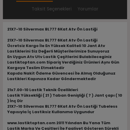
Taksit Seçenekleri
Yorumlar
21X7-10 Silvermax BL777 6Kat Atv Ön Lastiği
21X7-10 Silvermax BL777 6Kat Atv Ön Lastiği
Ücretsiz Kargo İle En Yüksek Kaliteli 10 Jant Atv
Lastiklerini Siz Değerli Müşterilerimize Sunuyoruz
En Uygun Atv Utv Lastik Çeşitlerini Bulabileceginiz
Lastiktoptan.com Sipariş Verdiğiniz Ürünleri Aynı Gün
Kargoya Teslim Etmektedir
Kapıda Nakit Ödeme Güvencesi İle Almış Olduğunuz
Lastikleri Kapınıza Kadar Göndermektedir
21x7.00-10 Lastik Teknik Özellikleri
Lastik Yüksekliği ( 21 ) Taban Genişliği ( 7 ) Jant çapı ( 10
) İnç Dir
21X7-10 Silvermax BL777 6Kat Atv Ön Lastiği Tubeless
Yapısıyla İç Lastiksiz Kullanıma Uygundur
www.lastiktoptan.com 2011 Yılından Bu Yana Tüm
Lastik Marka Ve Çeşitleri İle Faaliyet Gösteren Sürekli