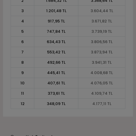
2
1.684,32 TL
3.368,64 TL
3
1.201,48 TL
3.604,44 TL
4
917,95 TL
3.671,82 TL
5
747,84 TL
3.739,19 TL
6
634,43 TL
3.806,56 TL
7
553,42 TL
3.873,94 TL
8
492,66 TL
3.941,31 TL
9
445,41 TL
4.008,68 TL
10
407,61 TL
4.076,05 TL
11
373,61 TL
4.109,74 TL
12
348,09 TL
4.177,11 TL