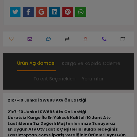
Ürün Açıklaması
Kargo Ve Kapıda Ödeme
Taksit Seçenekleri
Yorumlar
21x7-10 Junkai SW698 Atv Ön Lastiği
21x7-10 Junkai SW698 Atv Ön Lastiği
Ücretsiz Kargo İle En Yüksek Kaliteli 10 Jant Atv
Lastiklerini Siz Değerli Müşterilerimize Sunuyoruz
En Uygun Atv Utv Lastik Çeşitlerini Bulabileceginiz
Lastiktoptan.com Sipariş Verdiğiniz Ürünleri Aynı Gün