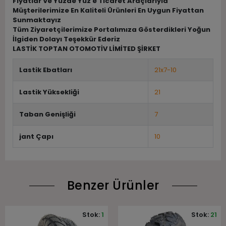
Fiyatlar Ve Yüzde Yüz e Ticaret Araçlarıyla
Müşterilerimize En Kaliteli Ürünleri En Uygun Fiyattan
Sunmaktayız
Tüm Ziyaretçilerimize Portalımıza Gösterdikleri Yoğun
İlgiden Dolayı Teşekkür Ederiz
LASTİK TOPTAN OTOMOTİV LİMİTED ŞİRKET
Lastik Ebatları
21x7-10
Lastik Yüksekliği
21
Taban Genişliği
7
jant Çapı
10
Benzer Ürünler
Stok:
1
Stok:
21