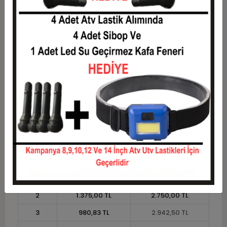
6
517,92 TL
3.107,50 TL
7
451,79 TL
3.162,50 TL
8
402,19 TL
3.217,50 TL
9
363,61 TL
3.272,50 TL
10
332,75 TL
3.327,50 TL
11
305,00 TL
3.355,00 TL
12
284,17 TL
3.410,00 TL
Taksit
Taksit Tutarı
Toplam Tutar
1
2.750,00 TL
2.750,00 TL
2
1.375,00 TL
2.750,00 TL
3
980,83 TL
2.942,50 TL