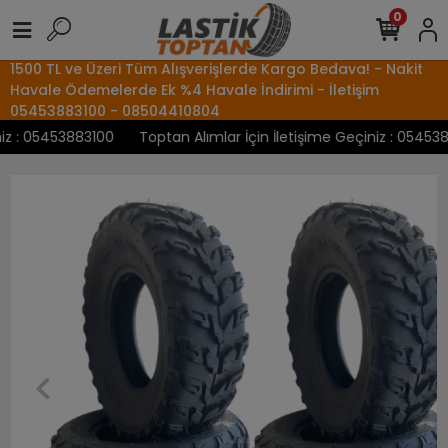
0
1500 TL ve Üzeri Tüm Alışverişlerde Kargo Bedava! - Nakit
Havale Ödemelerde Ek %4 Havale İndirimi - İletişim
05453883100 - 08504410804
 : 05453883100
Toptan Alımlar İçin İletişime Geçiniz : 05453883