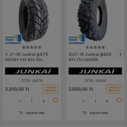
Sepete Ekle
Sepete Ekle
21x7-10 Junkai jk679
21x7-10 Junkai jk600
Asfaly Yol Atv Ön
Atv Ön Lastiği
Lastiği
21710-JK679
21710-JK600
KARGO
KARGO
3.200,00 TL
3.000,00 TL
BEDAVA
BEDAVA
Sepete Ekle
Sepete Ekle