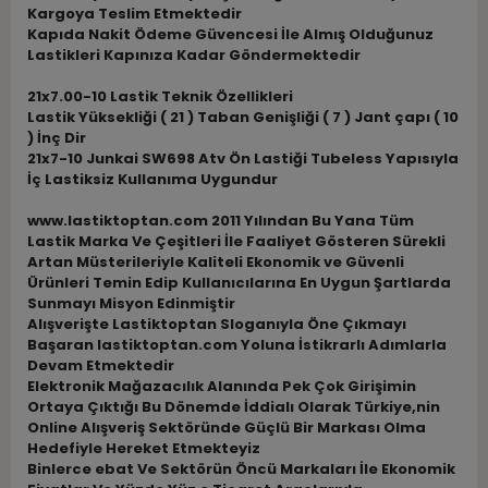
Kargoya Teslim Etmektedir
Kapıda Nakit Ödeme Güvencesi İle Almış Olduğunuz
Lastikleri Kapınıza Kadar Göndermektedir
21x7.00-10 Lastik Teknik Özellikleri
Lastik Yüksekliği ( 21 ) Taban Genişliği ( 7 ) Jant çapı ( 10
) İnç Dir
21x7-10 Junkai SW698 Atv Ön Lastiği Tubeless Yapısıyla
İç Lastiksiz Kullanıma Uygundur
www.lastiktoptan.com 2011 Yılından Bu Yana Tüm
Lastik Marka Ve Çeşitleri İle Faaliyet Gösteren Sürekli
Artan Müsterileriyle Kaliteli Ekonomik ve Güvenli
Ürünleri Temin Edip Kullanıcılarına En Uygun Şartlarda
Sunmayı Misyon Edinmiştir
Alışverişte Lastiktoptan Sloganıyla Öne Çıkmayı
Başaran lastiktoptan.com Yoluna İstikrarlı Adımlarla
Devam Etmektedir
Elektronik Mağazacılık Alanında Pek Çok Girişimin
Ortaya Çıktığı Bu Dönemde İddialı Olarak Türkiye,nin
Online Alışveriş Sektöründe Güçlü Bir Markası Olma
Hedefiyle Hereket Etmekteyiz
Binlerce ebat Ve Sektörün Öncü Markaları İle Ekonomik