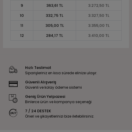
9
363,61 TL
3.272,50 TL
10
332,75 TL
3.327,50 TL
11
305,00 TL
3.355,00 TL
12
284,17 TL
3.410,00 TL
Hızlı Teslimat
Siparişleriniz en kısa sürede elinize ulaşır.
Güvenli Alışveriş
Güvenli ve kolay ödeme sistemi
Geniş Ürün Yelpazesi
Binlerce ürün ve kampanya seçeneği
7 / 24 DESTEK
Öneri ve şikayetlerinizi bize iletebilirsiniz.