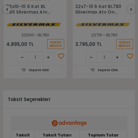
Sepete Ekle
Sepete Ekle
22x10-10 6 Kat BL
22x7-10 6 Kat BL780
780 Silvermax Atv
Silvermax Atv Ön
Arka Lastiği
Lastiği
221010--BL780
22710--BL780
KARGO
KARGO
4.895,00 TL
3.795,00 TL
BEDAVA
BEDAVA
Sepete Ekle
Sepete Ekle
Taksit Seçenekleri
Taksit
Taksit Tutarı
Toplam Tutar