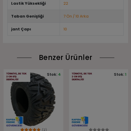
Lastik Yüksekliği
22
Taban Genişliği
7 Ön / 10 Arka
jant Çapı
10
Benzer Ürünler
Stok:
4
Stok:
1
(2)