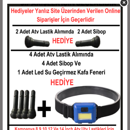
11
1.386,36 TL
15.250,00 TL
12
1.291,67 TL
15.500,00 TL
Taksit
Taksit Tutarı
Toplam Tutar
1
12.500,00 TL
12.500,00 TL
2
6.250,00 TL
12.500,00 TL
3
4.458,33 TL
13.375,00 TL
4
3.406,25 TL
13.625,00 TL
5
2.775,00 TL
13.875,00 TL
6
2.354,17 TL
14.125,00 TL
7
2.053,57 TL
14.375,00 TL
8
1.828,13 TL
14.625,00 TL