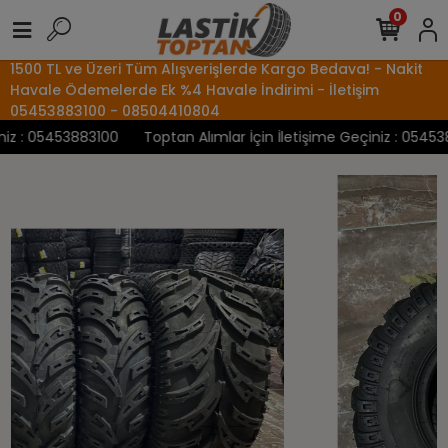
0
1500 TL ve Üzeri Tüm Alışverişlerde Kargo Bedava! - Nakit
Havale Ödemelerde Ek %4 Havale İndirimi - İletişim
05453883100 - 08504410804
z : 05453883100
Toptan Alımlar İçin İletişime Geçiniz : 0545388