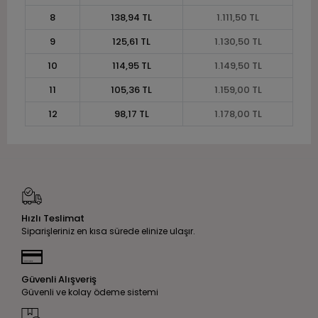
8
138,94 TL
1.111,50 TL
9
125,61 TL
1.130,50 TL
10
114,95 TL
1.149,50 TL
11
105,36 TL
1.159,00 TL
12
98,17 TL
1.178,00 TL
Hızlı Teslimat
Siparişleriniz en kısa sürede elinize ulaşır.
Güvenli Alışveriş
Güvenli ve kolay ödeme sistemi