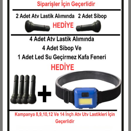
5
210,90 TL
1.054,50 TL
6
178,92 TL
1.073,50 TL
7
156,07 TL
1.092,50 TL
8
138,94 TL
1.111,50 TL
9
125,61 TL
1.130,50 TL
10
114,95 TL
1.149,50 TL
11
105,36 TL
1.159,00 TL
12
98,17 TL
1.178,00 TL
Taksit
Taksit Tutarı
Toplam Tutar
1
950,00 TL
950,00 TL
2
475,00 TL
950,00 TL