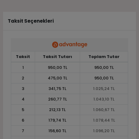
Taksit Seçenekleri
Taksit
Taksit Tutarı
Toplam Tutar
1
950,00 TL
950,00 TL
2
475,00 TL
950,00 TL
3
341,75 TL
1.025,24 TL
4
260,77 TL
1.043,10 TL
5
212,13 TL
1.060,67 TL
6
179,74 TL
1.078,44 TL
7
156,60 TL
1.096,20 TL