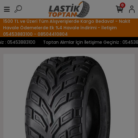
0
1500 TL ve Üzeri Tüm Alışverişlerde Kargo Bedava! - Nakit
Havale Ödemelerde Ek %4 Havale İndirimi - İletişim
05453883100 - 08504410804
 : 05453883100
Toptan Alımlar İçin İletişime Geçiniz : 05453883