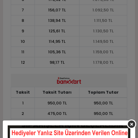
7
156,07 TL
1.092,50 TL
8
138,94 TL
1.111,50 TL
9
125,61 TL
1.130,50 TL
10
114,95 TL
1.149,50 TL
11
105,36 TL
1.159,00 TL
12
98,17 TL
1.178,00 TL
Taksit
Taksit Tutarı
Toplam Tutar
1
950,00 TL
950,00 TL
2
475,00 TL
950,00 TL
3
338,83 TL
1.016,50 TL
4
258,87 TL
1.035,50 TL