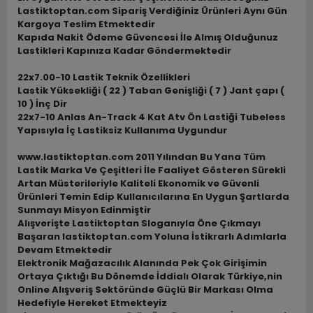
Lastiktoptan.com Sipariş Verdiğiniz Ürünleri Aynı Gün
Kargoya Teslim Etmektedir
Kapıda Nakit Ödeme Güvencesi İle Almış Olduğunuz
Lastikleri Kapınıza Kadar Göndermektedir
22x7.00-10 Lastik Teknik Özellikleri
Lastik Yüksekliği ( 22 ) Taban Genişliği ( 7 ) Jant çapı (
10 ) İnç Dir
22x7-10 Anlas An-Track 4 Kat Atv Ön Lastiği Tubeless
Yapısıyla İç Lastiksiz Kullanıma Uygundur
www.lastiktoptan.com 2011 Yılından Bu Yana Tüm
Lastik Marka Ve Çeşitleri İle Faaliyet Gösteren Sürekli
Artan Müsterileriyle Kaliteli Ekonomik ve Güvenli
Ürünleri Temin Edip Kullanıcılarına En Uygun Şartlarda
Sunmayı Misyon Edinmiştir
Alışverişte Lastiktoptan Sloganıyla Öne Çıkmayı
Başaran lastiktoptan.com Yoluna İstikrarlı Adımlarla
Devam Etmektedir
Elektronik Mağazacılık Alanında Pek Çok Girişimin
Ortaya Çıktığı Bu Dönemde İddialı Olarak Türkiye,nin
Online Alışveriş Sektöründe Güçlü Bir Markası Olma
Hedefiyle Hereket Etmekteyiz