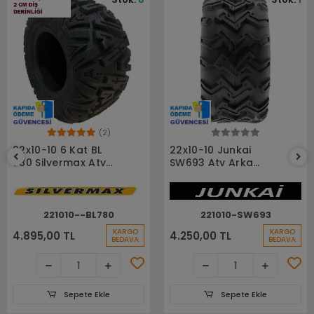
(2)
Sepete Ekle
Sepete Ekle
22x10-10 6 Kat BL
22x10-10 Junkai
780 Silvermax Atv
SW693 Atv Arka
Arka Lastiği
Lastiği
221010--BL780
221010-SW693
KARGO
KARGO
4.895,00 TL
4.250,00 TL
BEDAVA
BEDAVA
Sepete Ekle
Sepete Ekle