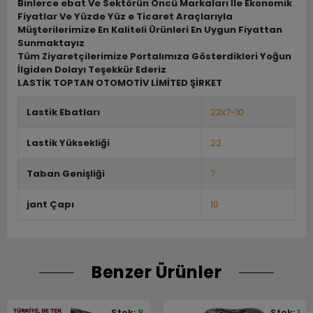
Binlerce ebat Ve Sektörün Öncü Markaları İle Ekonomik
Fiyatlar Ve Yüzde Yüz e Ticaret Araçlarıyla
Müşterilerimize En Kaliteli Ürünleri En Uygun Fiyattan
Sunmaktayız
Tüm Ziyaretçilerimize Portalımıza Gösterdikleri Yoğun
İlgiden Dolayı Teşekkür Ederiz
LASTİK TOPTAN OTOMOTİV LİMİTED ŞİRKET
Lastik Ebatları
22x7-10
Lastik Yüksekliği
22
Taban Genişliği
7
jant Çapı
10
Benzer Ürünler
Stok:
8
Stok:
1