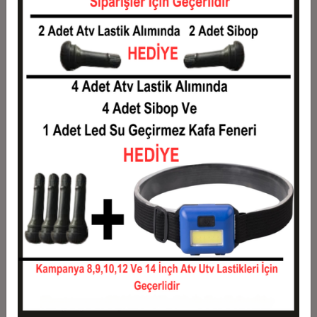
5
0,22 TL
1,11 TL
6
0,19 TL
1,13 TL
7
0,16 TL
1,15 TL
8
0,15 TL
1,17 TL
9
0,13 TL
1,19 TL
10
0,12 TL
1,21 TL
11
0,11 TL
1,22 TL
12
0,10 TL
1,24 TL
Taksit
Taksit Tutarı
Toplam Tutar
1
1,00 TL
1,00 TL
2
0,50 TL
1,00 TL
3
0,36 TL
1,07 TL