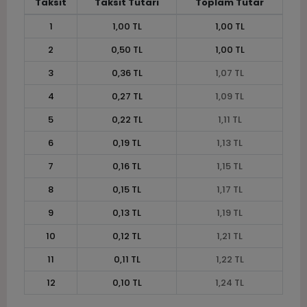
Taksit
Taksit Tutarı
Toplam Tutar
1
1,00 TL
1,00 TL
2
0,50 TL
1,00 TL
3
0,36 TL
1,07 TL
4
0,27 TL
1,09 TL
5
0,22 TL
1,11 TL
6
0,19 TL
1,13 TL
7
0,16 TL
1,15 TL
8
0,15 TL
1,17 TL
9
0,13 TL
1,19 TL
10
0,12 TL
1,21 TL
11
0,11 TL
1,22 TL
12
0,10 TL
1,24 TL