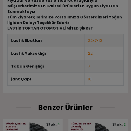
Fiyatlar Ve Yüzde Yüz e Ticaret Araçlarıyla
Müşterilerimize En Kaliteli Ürünleri En Uygun Fiyattan
Sunmaktayız
Tüm Ziyaretçilerimize Portalımıza Gösterdikleri Yoğun
İlgiden Dolayı Teşekkür Ederiz
LASTİK TOPTAN OTOMOTİV LİMİTED ŞİRKET
Lastik Ebatları
22x7-10
Lastik Yüksekliği
22
Taban Genişliği
7
jant Çapı
10
Benzer Ürünler
Stok:
4
Stok:
2