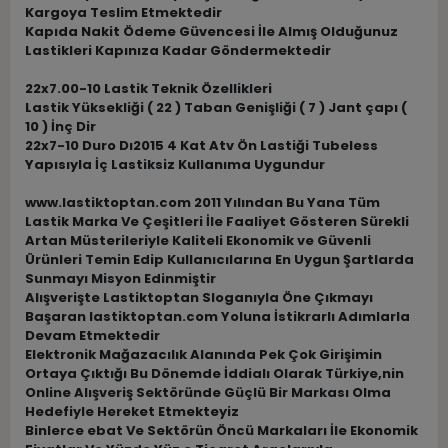
Kargoya Teslim Etmektedir
Kapıda Nakit Ödeme Güvencesi İle Almış Olduğunuz
Lastikleri Kapınıza Kadar Göndermektedir
22x7.00-10 Lastik Teknik Özellikleri
Lastik Yüksekliği ( 22 ) Taban Genişliği ( 7 ) Jant çapı (
10 ) İnç Dir
22x7-10 Duro Dı2015 4 Kat Atv Ön Lastiği Tubeless
Yapısıyla İç Lastiksiz Kullanıma Uygundur
www.lastiktoptan.com 2011 Yılından Bu Yana Tüm
Lastik Marka Ve Çeşitleri İle Faaliyet Gösteren Sürekli
Artan Müsterileriyle Kaliteli Ekonomik ve Güvenli
Ürünleri Temin Edip Kullanıcılarına En Uygun Şartlarda
Sunmayı Misyon Edinmiştir
Alışverişte Lastiktoptan Sloganıyla Öne Çıkmayı
Başaran lastiktoptan.com Yoluna İstikrarlı Adımlarla
Devam Etmektedir
Elektronik Mağazacılık Alanında Pek Çok Girişimin
Ortaya Çıktığı Bu Dönemde İddialı Olarak Türkiye,nin
Online Alışveriş Sektöründe Güçlü Bir Markası Olma
Hedefiyle Hereket Etmekteyiz
Binlerce ebat Ve Sektörün Öncü Markaları İle Ekonomik