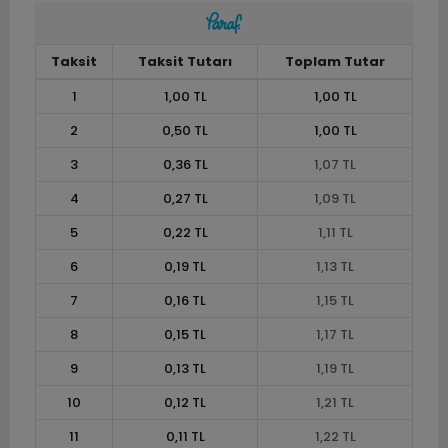
Taksit
Taksit Tutarı
Toplam Tutar
1
1,00 TL
1,00 TL
2
0,50 TL
1,00 TL
3
0,36 TL
1,07 TL
4
0,27 TL
1,09 TL
5
0,22 TL
1,11 TL
6
0,19 TL
1,13 TL
7
0,16 TL
1,15 TL
8
0,15 TL
1,17 TL
9
0,13 TL
1,19 TL
10
0,12 TL
1,21 TL
11
0,11 TL
1,22 TL