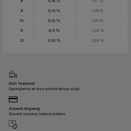
8
0,15 TL
1,17 TL
9
0,13 TL
1,19 TL
10
0,12 TL
1,21 TL
11
0,11 TL
1,22 TL
12
0,10 TL
1,24 TL
Hızlı Teslimat
Siparişleriniz en kısa sürede elinize ulaşır.
Güvenli Alışveriş
Güvenli ve kolay ödeme sistemi