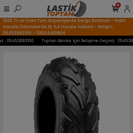
0
1500 TL ve Üzeri Tüm Alışverişlerde Kargo Bedava! - Nakit
Havale Ödemelerde Ek %4 Havale İndirimi - İletişim
05453883100 - 08504410804
 : 05453883100
Toptan Alımlar İçin İletişime Geçiniz : 0545388