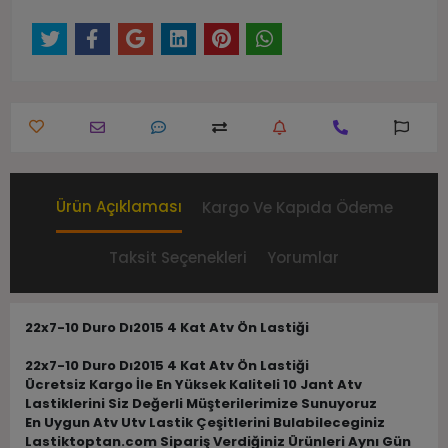
Ürün Açıklaması
Kargo Ve Kapıda Ödeme
Taksit Seçenekleri
Yorumlar
22x7-10 Duro Dı2015 4 Kat Atv Ön Lastiği
22x7-10 Duro Dı2015 4 Kat Atv Ön Lastiği
Ücretsiz Kargo İle En Yüksek Kaliteli 10 Jant Atv
Lastiklerini Siz Değerli Müşterilerimize Sunuyoruz
En Uygun Atv Utv Lastik Çeşitlerini Bulabileceginiz
Lastiktoptan.com Sipariş Verdiğiniz Ürünleri Aynı Gün