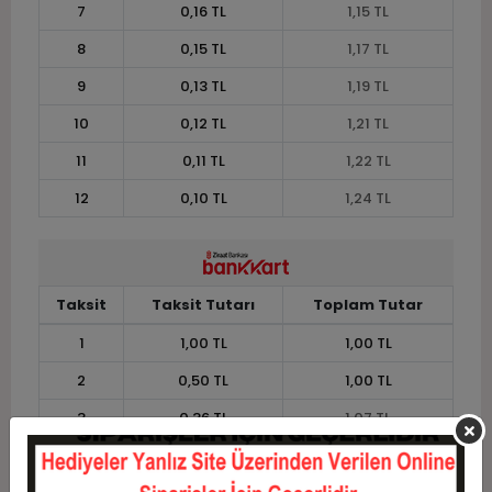
7
0,16 TL
1,15 TL
8
0,15 TL
1,17 TL
9
0,13 TL
1,19 TL
10
0,12 TL
1,21 TL
11
0,11 TL
1,22 TL
12
0,10 TL
1,24 TL
Taksit
Taksit Tutarı
Toplam Tutar
1
1,00 TL
1,00 TL
2
0,50 TL
1,00 TL
3
0,36 TL
1,07 TL
4
0,27 TL
1,09 TL