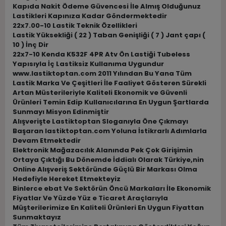
Kapıda Nakit Ödeme Güvencesi İle Almış Olduğunuz
Lastikleri Kapınıza Kadar Göndermektedir
22x7.00-10 Lastik Teknik Özellikleri
Lastik Yüksekliği ( 22 ) Taban Genişliği ( 7 ) Jant çapı (
10 ) İnç Dir
22x7-10 Kenda K532F 4PR Atv Ön Lastiği Tubeless
Yapısıyla İç Lastiksiz Kullanıma Uygundur
www.lastiktoptan.com 2011 Yılından Bu Yana Tüm
Lastik Marka Ve Çeşitleri İle Faaliyet Gösteren Sürekli
Artan Müsterileriyle Kaliteli Ekonomik ve Güvenli
Ürünleri Temin Edip Kullanıcılarına En Uygun Şartlarda
Sunmayı Misyon Edinmiştir
Alışverişte Lastiktoptan Sloganıyla Öne Çıkmayı
Başaran lastiktoptan.com Yoluna İstikrarlı Adımlarla
Devam Etmektedir
Elektronik Mağazacılık Alanında Pek Çok Girişimin
Ortaya Çıktığı Bu Dönemde İddialı Olarak Türkiye,nin
Online Alışveriş Sektöründe Güçlü Bir Markası Olma
Hedefiyle Hereket Etmekteyiz
Binlerce ebat Ve Sektörün Öncü Markaları İle Ekonomik
Fiyatlar Ve Yüzde Yüz e Ticaret Araçlarıyla
Müşterilerimize En Kaliteli Ürünleri En Uygun Fiyattan
Sunmaktayız