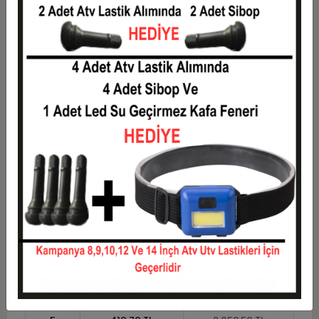
7
303,93 TL
2.127,50 TL
8
270,56 TL
2.164,50 TL
9
244,61 TL
2.201,50 TL
10
223,85 TL
2.238,50 TL
11
205,18 TL
2.257,00 TL
12
191,17 TL
2.294,00 TL
Taksit
Taksit Tutarı
Toplam Tutar
1
1.850,00 TL
1.850,00 TL
2
925,00 TL
1.850,00 TL
3
659,83 TL
1.979,50 TL
4
504,12 TL
2.016,50 TL