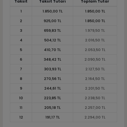
Taksit
Taksit Tutarı
Toplam Tutar
1
1.850,00 TL
1.850,00 TL
2
925,00 TL
1.850,00 TL
3
659,83 TL
1.979,50 TL
4
504,12 TL
2.016,50 TL
5
410,70 TL
2.053,50 TL
6
348,42 TL
2.090,50 TL
7
303,93 TL
2.127,50 TL
8
270,56 TL
2.164,50 TL
9
244,61 TL
2.201,50 TL
10
223,85 TL
2.238,50 TL
11
205,18 TL
2.257,00 TL
12
191,17 TL
2.294,00 TL