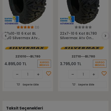
(2)
Sepete Ekle
Sepete Ekle
22x10-10 6 Kat BL
22x7-10 6 Kat BL780
780 Silvermax Atv
Silvermax Atv Ön
Arka Lastiği
Lastiği
221010--BL780
22710--BL780
KARGO
KARGO
4.895,00 TL
3.795,00 TL
BEDAVA
BEDAVA
Sepete Ekle
Sepete Ekle
Taksit Seçenekleri