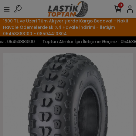
0
1500 TL ve Üzeri Tüm Alışverişlerde Kargo Bedava! - Nakit
Havale Ödemelerde Ek %4 Havale İndirimi - İletişim
05453883100 - 08504410804
 : 05453883100
Toptan Alımlar İçin İletişime Geçiniz : 05453883