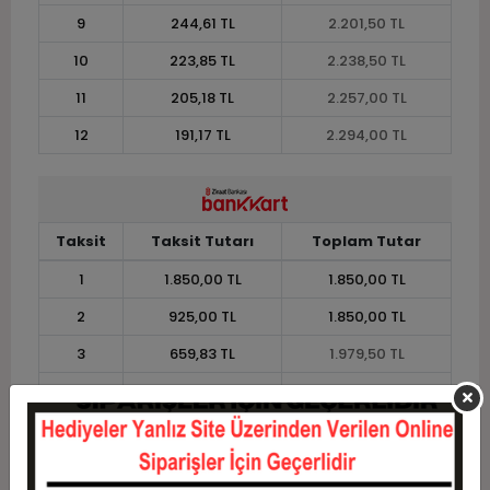
9
244,61 TL
2.201,50 TL
10
223,85 TL
2.238,50 TL
11
205,18 TL
2.257,00 TL
12
191,17 TL
2.294,00 TL
Taksit
Taksit Tutarı
Toplam Tutar
1
1.850,00 TL
1.850,00 TL
2
925,00 TL
1.850,00 TL
3
659,83 TL
1.979,50 TL
4
504,12 TL
2.016,50 TL
5
410,70 TL
2.053,50 TL
6
348,42 TL
2.090,50 TL