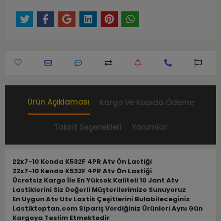
Ürün Açıklaması
Kargo Ve Kapıda Ödeme
Taksit Seçenekleri
Yorumlar
22x7-10 Kenda K532F 4PR Atv Ön Lastiği
22x7-10 Kenda K532F 4PR Atv Ön Lastiği
Ücretsiz Kargo İle En Yüksek Kaliteli 10 Jant Atv
Lastiklerini Siz Değerli Müşterilerimize Sunuyoruz
En Uygun Atv Utv Lastik Çeşitlerini Bulabileceginiz
Lastiktoptan.com Sipariş Verdiğiniz Ürünleri Aynı Gün
Kargoya Teslim Etmektedir