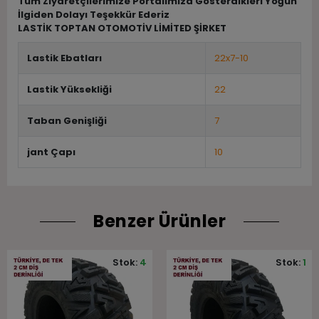
Tüm Ziyaretçilerimize Portalımıza Gösterdikleri Yoğun
İlgiden Dolayı Teşekkür Ederiz
LASTİK TOPTAN OTOMOTİV LİMİTED ŞİRKET
Lastik Ebatları
22x7-10
Lastik Yüksekliği
22
Taban Genişliği
7
jant Çapı
10
Benzer Ürünler
Stok:
4
Stok:
1