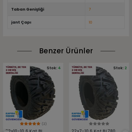
Taban Genişliği
7
jant Çapı
10
Benzer Ürünler
Stok:
4
Stok:
2
(2)
Sepete Ekle
Sepete Ekle
22x10-10 6 Kat BL
22x7-10 6 Kat BL780