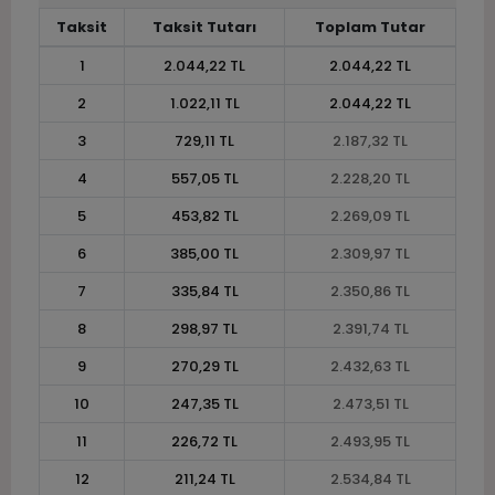
Taksit
Taksit Tutarı
Toplam Tutar
1
2.044,22 TL
2.044,22 TL
2
1.022,11 TL
2.044,22 TL
3
729,11 TL
2.187,32 TL
4
557,05 TL
2.228,20 TL
5
453,82 TL
2.269,09 TL
6
385,00 TL
2.309,97 TL
7
335,84 TL
2.350,86 TL
8
298,97 TL
2.391,74 TL
9
270,29 TL
2.432,63 TL
10
247,35 TL
2.473,51 TL
11
226,72 TL
2.493,95 TL
12
211,24 TL
2.534,84 TL