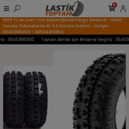
0
1500 TL ve Üzeri Tüm Alışverişlerde Kargo Bedava! - Nakit
Havale Ödemelerde Ek %4 Havale İndirimi - İletişim
05453883100 - 08504410804
z : 05453883100
Toptan Alımlar İçin İletişime Geçiniz : 0545388