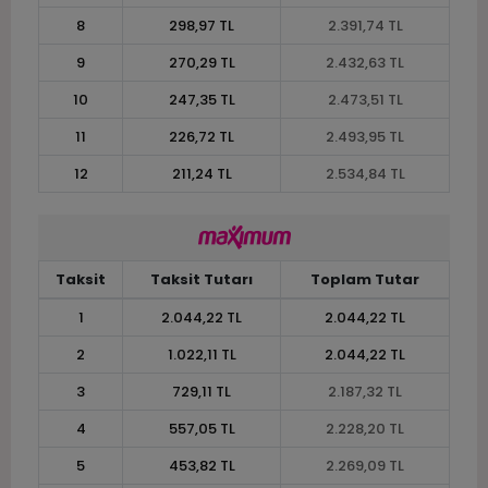
8
298,97 TL
2.391,74 TL
9
270,29 TL
2.432,63 TL
10
247,35 TL
2.473,51 TL
11
226,72 TL
2.493,95 TL
12
211,24 TL
2.534,84 TL
Taksit
Taksit Tutarı
Toplam Tutar
1
2.044,22 TL
2.044,22 TL
2
1.022,11 TL
2.044,22 TL
3
729,11 TL
2.187,32 TL
4
557,05 TL
2.228,20 TL
5
453,82 TL
2.269,09 TL