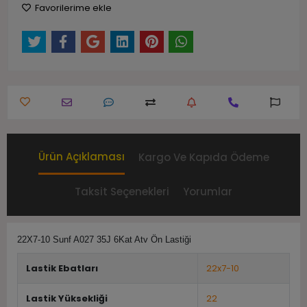
Favorilerime ekle
Ürün Açıklaması
Kargo Ve Kapıda Ödeme
Taksit Seçenekleri
Yorumlar
22X7-10 Sunf A027 35J 6Kat Atv Ön Lastiği
Lastik Ebatları
22x7-10
Lastik Yüksekliği
22