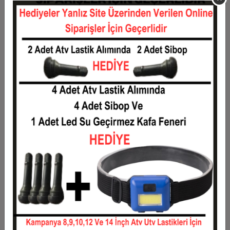
11
226,72 TL
2.493,95 TL
12
211,24 TL
2.534,84 TL
Taksit
Taksit Tutarı
Toplam Tutar
1
2.044,22 TL
2.044,22 TL
2
1.022,11 TL
2.044,22 TL
3
729,11 TL
2.187,32 TL
4
557,05 TL
2.228,20 TL
5
453,82 TL
2.269,09 TL
6
385,00 TL
2.309,97 TL
7
335,84 TL
2.350,86 TL
8
298,97 TL
2.391,74 TL
9
270,29 TL
2.432,63 TL