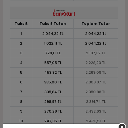
Taksit
Taksit Tutarı
Toplam Tutar
1
2.044,22 TL
2.044,22 TL
2
1.022,11 TL
2.044,22 TL
3
729,11 TL
2.187,32 TL
4
557,05 TL
2.228,20 TL
5
453,82 TL
2.269,09 TL
6
385,00 TL
2.309,97 TL
7
335,84 TL
2.350,86 TL
8
298,97 TL
2.391,74 TL
9
270,29 TL
2.432,63 TL
10
247,35 TL
2.473,51 TL