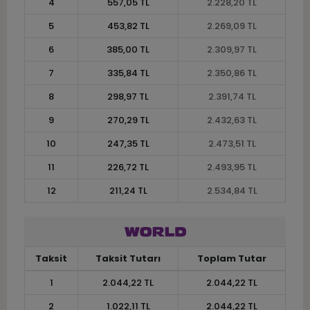
4
557,05 TL
2.228,20 TL
5
453,82 TL
2.269,09 TL
6
385,00 TL
2.309,97 TL
7
335,84 TL
2.350,86 TL
8
298,97 TL
2.391,74 TL
9
270,29 TL
2.432,63 TL
10
247,35 TL
2.473,51 TL
11
226,72 TL
2.493,95 TL
12
211,24 TL
2.534,84 TL
Taksit
Taksit Tutarı
Toplam Tutar
1
2.044,22 TL
2.044,22 TL
2
1.022,11 TL
2.044,22 TL