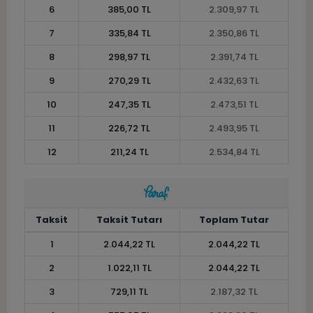
6
385,00 TL
2.309,97 TL
7
335,84 TL
2.350,86 TL
8
298,97 TL
2.391,74 TL
9
270,29 TL
2.432,63 TL
10
247,35 TL
2.473,51 TL
11
226,72 TL
2.493,95 TL
12
211,24 TL
2.534,84 TL
Taksit
Taksit Tutarı
Toplam Tutar
1
2.044,22 TL
2.044,22 TL
2
1.022,11 TL
2.044,22 TL
3
729,11 TL
2.187,32 TL