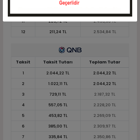
10
247,35 TL
2.473,51 TL
11
226,72 TL
2.493,95 TL
12
211,24 TL
2.534,84 TL
Taksit
Taksit Tutarı
Toplam Tutar
1
2.044,22 TL
2.044,22 TL
2
1.022,11 TL
2.044,22 TL
3
729,11 TL
2.187,32 TL
4
557,05 TL
2.228,20 TL
5
453,82 TL
2.269,09 TL
6
385,00 TL
2.309,97 TL
7
335,84 TL
2.350,86 TL