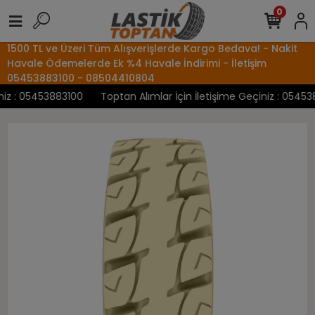
0
1500 TL ve Üzeri Tüm Alışverişlerde Kargo Bedava! - Nakit
Havale Ödemelerde Ek %4 Havale İndirimi - İletişim
05453883100 - 08504410804
z : 05453883100
Toptan Alımlar İçin İletişime Geçiniz : 0545388