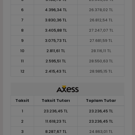
6
4.396,34 TL
26.378,02 TL
7
3.830,36 TL
26.812,54 TL
8
3.405,88 TL
27.247,07 TL
9
3.075,73 TL
27.681,59 TL
10
2.811,61 TL
28.116,11 TL
11
2.595,51 TL
28.550,63 TL
12
2.415,43 TL
28.985,15 TL
Taksit
Taksit Tutarı
Toplam Tutar
1
23.236,45 TL
23.236,45 TL
2
11.618,23 TL
23.236,45 TL
3
8.287,67 TL
24.863,01 TL