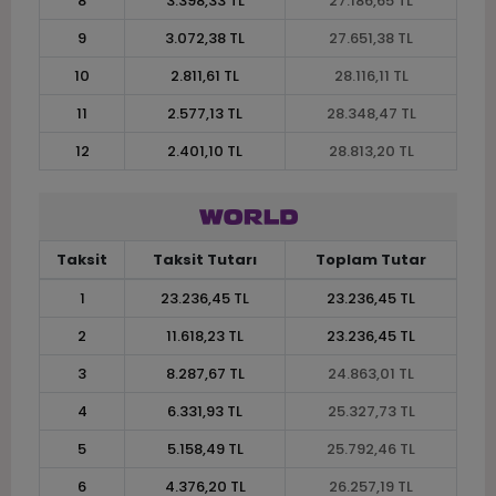
8
3.398,33 TL
27.186,65 TL
9
3.072,38 TL
27.651,38 TL
10
2.811,61 TL
28.116,11 TL
11
2.577,13 TL
28.348,47 TL
12
2.401,10 TL
28.813,20 TL
Taksit
Taksit Tutarı
Toplam Tutar
1
23.236,45 TL
23.236,45 TL
2
11.618,23 TL
23.236,45 TL
3
8.287,67 TL
24.863,01 TL
4
6.331,93 TL
25.327,73 TL
5
5.158,49 TL
25.792,46 TL
6
4.376,20 TL
26.257,19 TL