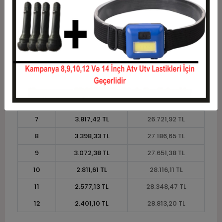
Taksit
Taksit Tutarı
Toplam Tutar
1
23.236,45 TL
23.236,45 TL
2
11.618,23 TL
23.236,45 TL
3
8.287,67 TL
24.863,01 TL
4
6.331,93 TL
25.327,73 TL
5
5.158,49 TL
25.792,46 TL
6
4.376,20 TL
26.257,19 TL
7
3.817,42 TL
26.721,92 TL
8
3.398,33 TL
27.186,65 TL
9
3.072,38 TL
27.651,38 TL
10
2.811,61 TL
28.116,11 TL
11
2.577,13 TL
28.348,47 TL
12
2.401,10 TL
28.813,20 TL