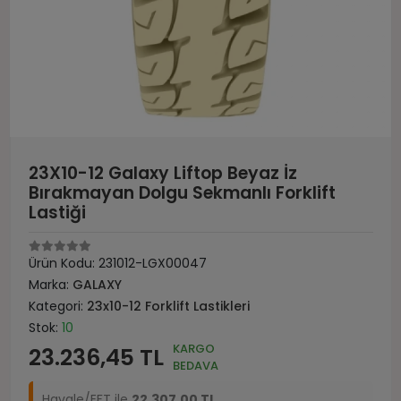
23X10-12 Galaxy Liftop Beyaz İz
Bırakmayan Dolgu Sekmanlı Forklift
Lastiği
Ürün Kodu:
231012-LGX00047
Marka:
GALAXY
Kategori:
23x10-12 Forklift Lastikleri
Stok:
10
KARGO
23.236,45 TL
BEDAVA
Havale/EFT ile
22.307,00 TL