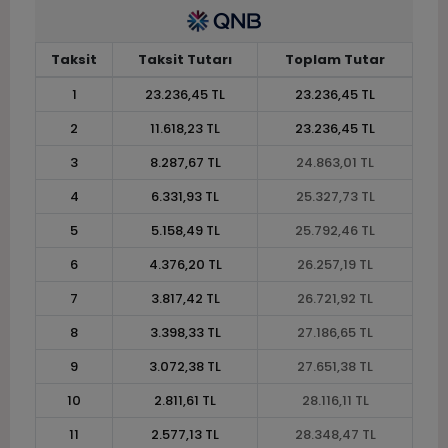
Taksit
Taksit Tutarı
Toplam Tutar
1
23.236,45 TL
23.236,45 TL
2
11.618,23 TL
23.236,45 TL
3
8.287,67 TL
24.863,01 TL
4
6.331,93 TL
25.327,73 TL
5
5.158,49 TL
25.792,46 TL
6
4.376,20 TL
26.257,19 TL
7
3.817,42 TL
26.721,92 TL
8
3.398,33 TL
27.186,65 TL
9
3.072,38 TL
27.651,38 TL
10
2.811,61 TL
28.116,11 TL
11
2.577,13 TL
28.348,47 TL