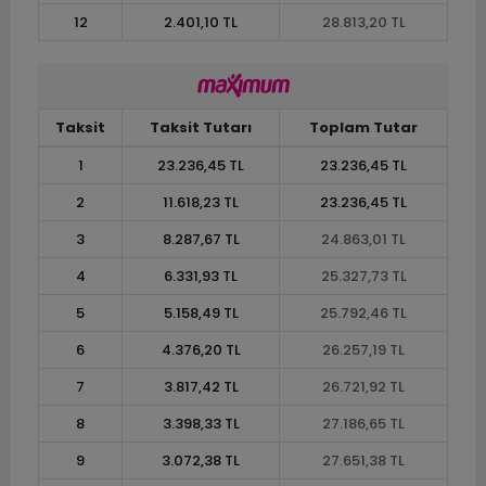
12
2.401,10 TL
28.813,20 TL
Taksit
Taksit Tutarı
Toplam Tutar
1
23.236,45 TL
23.236,45 TL
2
11.618,23 TL
23.236,45 TL
3
8.287,67 TL
24.863,01 TL
4
6.331,93 TL
25.327,73 TL
5
5.158,49 TL
25.792,46 TL
6
4.376,20 TL
26.257,19 TL
7
3.817,42 TL
26.721,92 TL
8
3.398,33 TL
27.186,65 TL
9
3.072,38 TL
27.651,38 TL