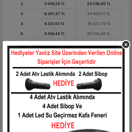
2
11.618,23 TL
23.236,45 TL
3
8.287,67 TL
24.863,01 TL
4
6.331,93 TL
25.327,73 TL
5
5.158,49 TL
25.792,46 TL
6
4.376,20 TL
26.257,19 TL
7
3.817,42 TL
26.721,92 TL
8
3.398,33 TL
27.186,65 TL
9
3.072,38 TL
27.651,38 TL
10
2.811,61 TL
28.116,11 TL
11
2.577,13 TL
28.348,47 TL
12
2.401,10 TL
28.813,20 TL