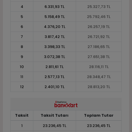
4
6.331,93 TL
25.327,73 TL
5
5.158,49 TL
25.792,46 TL
6
4.376,20 TL
26.257,19 TL
7
3.817,42 TL
26.721,92 TL
8
3.398,33 TL
27.186,65 TL
9
3.072,38 TL
27.651,38 TL
10
2.811,61 TL
28.116,11 TL
11
2.577,13 TL
28.348,47 TL
12
2.401,10 TL
28.813,20 TL
Taksit
Taksit Tutarı
Toplam Tutar
1
23.236,45 TL
23.236,45 TL