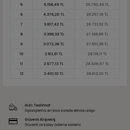
5
5.158,49 TL
25.792,46 TL
6
4.376,20 TL
26.257,19 TL
7
3.817,42 TL
26.721,92 TL
8
3.398,33 TL
27.186,65 TL
9
3.072,38 TL
27.651,38 TL
10
2.811,61 TL
28.116,11 TL
11
2.577,13 TL
28.348,47 TL
12
2.401,10 TL
28.813,20 TL
Hızlı Teslimat
Siparişleriniz en kısa sürede elinize ulaşır.
Güvenli Alışveriş
Güvenli ve kolay ödeme sistemi