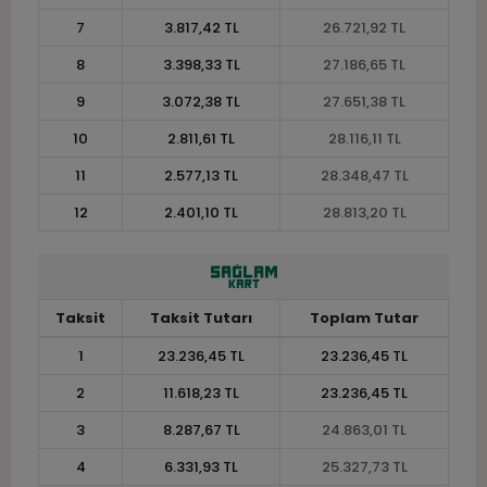
7
3.817,42 TL
26.721,92 TL
8
3.398,33 TL
27.186,65 TL
9
3.072,38 TL
27.651,38 TL
10
2.811,61 TL
28.116,11 TL
11
2.577,13 TL
28.348,47 TL
12
2.401,10 TL
28.813,20 TL
Taksit
Taksit Tutarı
Toplam Tutar
1
23.236,45 TL
23.236,45 TL
2
11.618,23 TL
23.236,45 TL
3
8.287,67 TL
24.863,01 TL
4
6.331,93 TL
25.327,73 TL