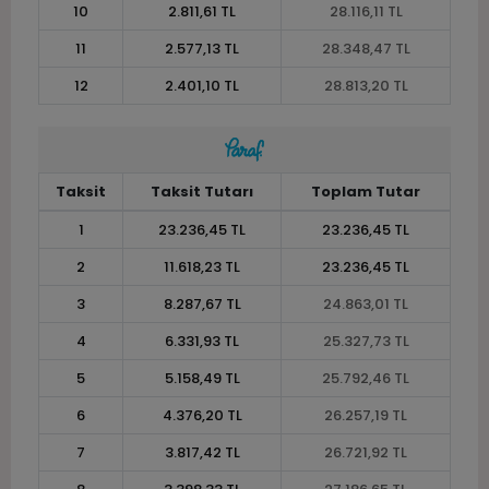
10
2.811,61 TL
28.116,11 TL
11
2.577,13 TL
28.348,47 TL
12
2.401,10 TL
28.813,20 TL
Taksit
Taksit Tutarı
Toplam Tutar
1
23.236,45 TL
23.236,45 TL
2
11.618,23 TL
23.236,45 TL
3
8.287,67 TL
24.863,01 TL
4
6.331,93 TL
25.327,73 TL
5
5.158,49 TL
25.792,46 TL
6
4.376,20 TL
26.257,19 TL
7
3.817,42 TL
26.721,92 TL