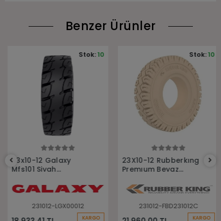
Benzer Ürünler
Stok:
10
Stok:
10
Sepete Ekle
Sepete Ekle
23x10-12 Galaxy
23X10-12 Rubberkıng
Mfs101 Siyah
Premıum Beyaz
Sekmanlı Dolgu
Dolgu Sekmanlı
Forklift Lastiği
Forklift Lastiği
231012-LGX00012
231012-FBD231012C
KARGO
KARGO
18.933,41 TL
21.960,00 TL