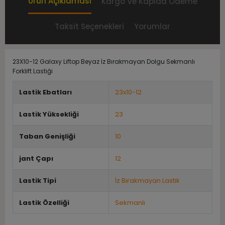
Ürün Açıklaması
Kargo Ve Kapıda Ödeme
Taksit Seçenekleri
Yorumlar
23X10-12 Galaxy Liftop Beyaz İz Bırakmayan Dolgu Sekmanlı
Forklift Lastiği
Lastik Ebatları
23x10-12
Lastik Yüksekliği
23
Taban Genişliği
10
jant Çapı
12
Lastik Tipi
İz Bırakmayan Lastik
Lastik Özelliği
Sekmanlı