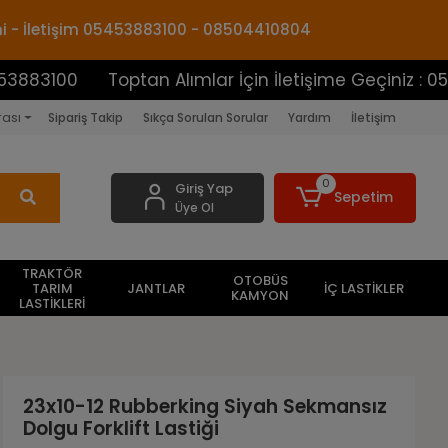
mi - İletişim 05453883100 - 08504410804
0
Toptan Alımlar İçin İletişime Geçiniz : 05453883
rası
Sipariş Takip
Sıkça Sorulan Sorular
Yardım
İletişim
0
Giriş Yap
Sepetim
Üye Ol
TRAKTÖR
OTOBÜS
TARIM
JANTLAR
İÇ LASTİKLER
KAMYON
LASTİKLERİ
23x10-12 Rubberking Siyah Sekmansız
Dolgu Forklift Lastiği