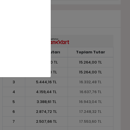
Taksit
Taksit Tutarı
Toplam Tutar
1
15.264,00 TL
15.264,00 TL
2
7.632,00 TL
15.264,00 TL
3
5.444,16 TL
16.332,48 TL
4
4.159,44 TL
16.637,76 TL
5
3.388,61 TL
16.943,04 TL
6
2.874,72 TL
17.248,32 TL
7
2.507,66 TL
17.553,60 TL