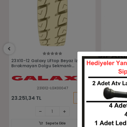
Sepete Ekle
23x10-12 Galaxy Mfs101 Siyah
23X10-12 
Sekmanlı Dolgu Forklift Lastiği
Beyaz Dolg
Lastiği
231012-LGX00012
KARGO
18.945,53 TL
21.960,00
BEDAVA
Sepete Ekle