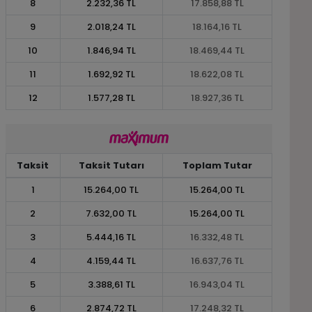
8
2.232,36 TL
17.858,88 TL
9
2.018,24 TL
18.164,16 TL
10
1.846,94 TL
18.469,44 TL
11
1.692,92 TL
18.622,08 TL
12
1.577,28 TL
18.927,36 TL
Taksit
Taksit Tutarı
Toplam Tutar
1
15.264,00 TL
15.264,00 TL
2
7.632,00 TL
15.264,00 TL
3
5.444,16 TL
16.332,48 TL
4
4.159,44 TL
16.637,76 TL
5
3.388,61 TL
16.943,04 TL
6
2.874,72 TL
17.248,32 TL