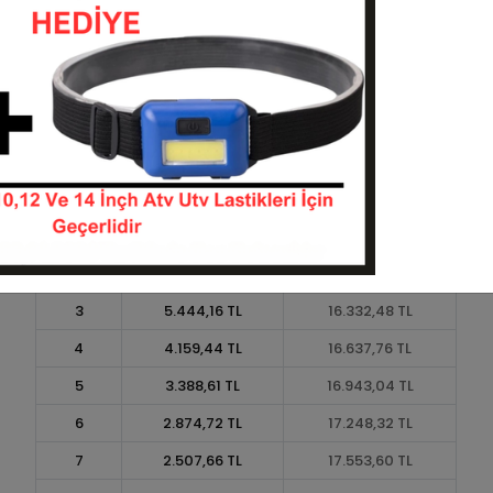
Taksit
Taksit Tutarı
Toplam Tutar
1
15.264,00 TL
15.264,00 TL
2
7.632,00 TL
15.264,00 TL
3
5.444,16 TL
16.332,48 TL
4
4.159,44 TL
16.637,76 TL
5
3.388,61 TL
16.943,04 TL
6
2.874,72 TL
17.248,32 TL
7
2.507,66 TL
17.553,60 TL