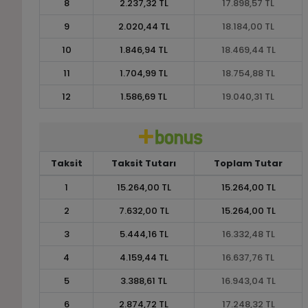
8
2.237,32 TL
17.898,57 TL
9
2.020,44 TL
18.184,00 TL
10
1.846,94 TL
18.469,44 TL
11
1.704,99 TL
18.754,88 TL
12
1.586,69 TL
19.040,31 TL
Taksit
Taksit Tutarı
Toplam Tutar
1
15.264,00 TL
15.264,00 TL
2
7.632,00 TL
15.264,00 TL
3
5.444,16 TL
16.332,48 TL
4
4.159,44 TL
16.637,76 TL
5
3.388,61 TL
16.943,04 TL
6
2.874,72 TL
17.248,32 TL