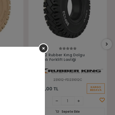
Sepete Ekle
u
23X10-12 Tough Massivo
Sekmansız Dolgu Forklift Lastiği
231012-L123TOUGH
KARGO
KARGO
9.525,60 TL
BEDAVA
BEDAVA
Sepete Ekle