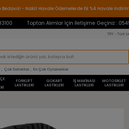
rgo Bedava! - Nakit Havale Ödemelerde Ek %4 Havale İndiri
Toptan Alımlar İçin İletişime Geçiniz : 0545388310
TRY - Türk Li
r
,
Çok Satanlar
,
En Çok Oylananlar
HÇE
FORKLİFT
GOKART
İŞ MAKİNASI
MOTOSİKLET
LASTİKLERİ
LASTİKLERİ
LASTİKLERİ
LASTİKLERİ
Rİ