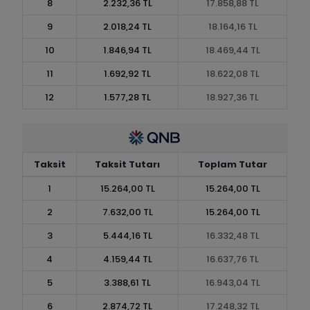
8
2.232,36 TL
17.858,88 TL
9
2.018,24 TL
18.164,16 TL
10
1.846,94 TL
18.469,44 TL
11
1.692,92 TL
18.622,08 TL
12
1.577,28 TL
18.927,36 TL
Taksit
Taksit Tutarı
Toplam Tutar
1
15.264,00 TL
15.264,00 TL
2
7.632,00 TL
15.264,00 TL
3
5.444,16 TL
16.332,48 TL
4
4.159,44 TL
16.637,76 TL
5
3.388,61 TL
16.943,04 TL
6
2.874,72 TL
17.248,32 TL