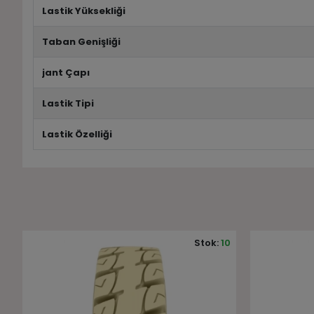
Lastik Yüksekliği
Taban Genişliği
jant Çapı
Lastik Tipi
Lastik Özelliği
0
Stok:
10