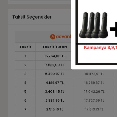
Taksit Seçenekleri
Taksit
Taksit Tutarı
Toplam Tutar
1
15.264,00 TL
15.264,00 TL
2
7.632,00 TL
15.264,00 TL
3
5.490,97 TL
16.472,91 TL
4
4.189,97 TL
16.759,87 TL
5
3.408,45 TL
17.042,26 TL
6
2.887,95 TL
17.327,69 TL
7
2.516,16 TL
17.613,13 TL