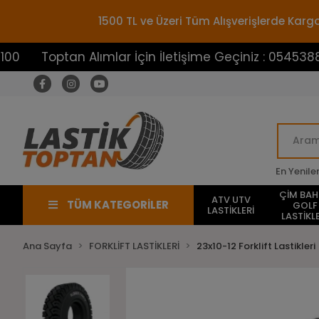
1500 TL ve Üzeri Tüm Alışverişlerde Ka
optan Alımlar İçin İletişime Geçiniz : 05453883100
En Yenile
ÇİM BA
ATV UTV
TÜM KATEGORİLER
GOLF
LASTİKLERİ
LASTİKLE
Ana Sayfa
FORKLİFT LASTİKLERİ
23x10-12 Forklift Lastikleri