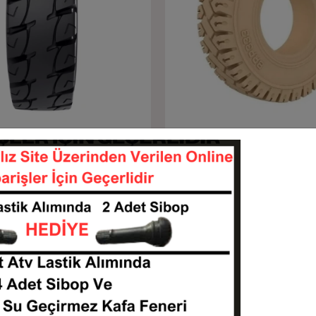
Sepete Ekle
Sepete Ekle
Rubberkıng Premıum
23X10-12 Rubber Kıng Dolg
u Sekmanlı Forklift
Sekmanlı Forklift Lastiği
231012-FBD231012C
231012-FD231012C
KARGO
 TL
15.336,00 TL
BEDAVA
Sepete Ekle
Sepete Ekle