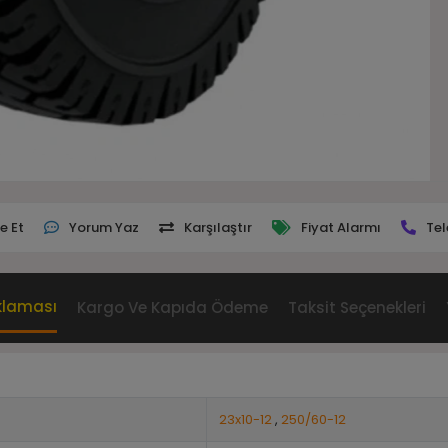
e Et
Yorum Yaz
Karşılaştır
Fiyat Alarmı
Tel
klaması
Kargo Ve Kapıda Ödeme
Taksit Seçenekleri
23x10-12
,
250/60-12