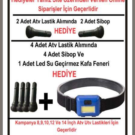
Taksit
Taksit Tutarı
Toplam Tutar
1
5.500,00 TL
5.500,00 TL
2
2.750,00 TL
5.500,00 TL
3
1.961,67 TL
5.885,00 TL
4
1.498,75 TL
5.995,00 TL
5
1.221,00 TL
6.105,00 TL
6
1.035,83 TL
6.215,00 TL
7
903,57 TL
6.325,00 TL
8
804,38 TL
6.435,00 TL
9
727,22 TL
6.545,00 TL
10
665,50 TL
6.655,00 TL
11
610,00 TL
6.710,00 TL
12
568,33 TL
6.820,00 TL