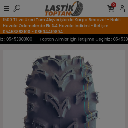
0
1500 TL ve Üzeri Tüm Alışverişlerde Kargo Bedava! - Nakit
Havale Ödemelerde Ek %4 Havale İndirimi - İletişim
05453883100 - 08504410804
 : 05453883100
Toptan Alımlar İçin İletişime Geçiniz : 05453883