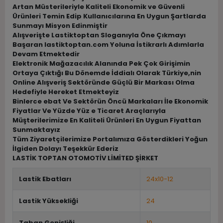
Artan Müsterileriyle Kaliteli Ekonomik ve Güvenli
Ürünleri Temin Edip Kullanıcılarına En Uygun Şartlarda
Sunmayı Misyon Edinmiştir
Alışverişte Lastiktoptan Sloganıyla Öne Çıkmayı
Başaran lastiktoptan.com Yoluna İstikrarlı Adımlarla
Devam Etmektedir
Elektronik Mağazacılık Alanında Pek Çok Girişimin
Ortaya Çıktığı Bu Dönemde İddialı Olarak Türkiye,nin
Online Alışveriş Sektöründe Güçlü Bir Markası Olma
Hedefiyle Hereket Etmekteyiz
Binlerce ebat Ve Sektörün Öncü Markaları İle Ekonomik
Fiyatlar Ve Yüzde Yüz e Ticaret Araçlarıyla
Müşterilerimize En Kaliteli Ürünleri En Uygun Fiyattan
Sunmaktayız
Tüm Ziyaretçilerimize Portalımıza Gösterdikleri Yoğun
İlgiden Dolayı Teşekkür Ederiz
LASTİK TOPTAN OTOMOTİV LİMİTED ŞİRKET
Lastik Ebatları
24x10-12
Lastik Yüksekliği
24
Taban Genişliği
10