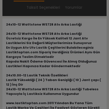
Taksit Seçenekleri
Yorumlar
24x10-12 Wattstone WS728 Atv Arka Lastiği
24x10-12 Wattstone WS728 Atv Arka Lastiği
Ücretsiz Kargo İle En Yüksek Kaliteli 12 Jant Atv
Lastiklerini Siz Değerli Müşterilerimize Sunuyoruz
En Uygun Atv Utv Lastik Çeşitlerini Bulabileceginiz
Lastiktoptan.com Sipariş Verdiğiniz Ürünleri Aynı Gün
Kargoya Teslim Etmektedir
Kapıda Nakit Ödeme Güvencesi İle Almış Olduğunuz
Lastikleri Kapınıza Kadar Göndermektedir
24x10.00-12 Lastik Teknik Özellikleri
Lastik Yüksekliği ( 24 ) Taban Genişliği ( 10 ) Jant çapı (
12 ) İnç Dir
24x10-12 Wattstone WS728 Atv Arka Lastiği Tubeless
Yapısıyla İç Lastiksiz Kullanıma Uygundur
www.lastiktoptan.com 2011 Yılından Bu Yana Tüm
Lastik Marka Ve Çeşitleri İle Faaliyet Gösteren Sürekli